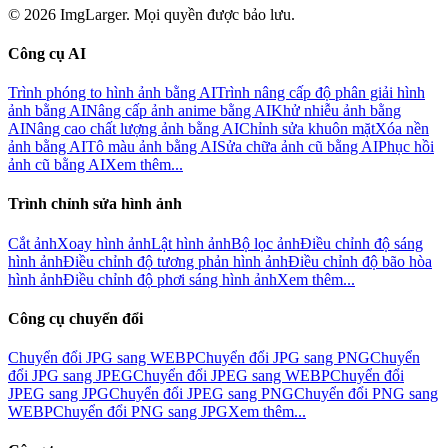
© 2026 ImgLarger. Mọi quyền được bảo lưu.
Công cụ AI
Trình phóng to hình ảnh bằng AI
Trình nâng cấp độ phân giải hình
ảnh bằng AI
Nâng cấp ảnh anime bằng AI
Khử nhiễu ảnh bằng
AI
Nâng cao chất lượng ảnh bằng AI
Chỉnh sửa khuôn mặt
Xóa nền
ảnh bằng AI
Tô màu ảnh bằng AI
Sửa chữa ảnh cũ bằng AI
Phục hồi
ảnh cũ bằng AI
Xem thêm...
Trình chỉnh sửa hình ảnh
Cắt ảnh
Xoay hình ảnh
Lật hình ảnh
Bộ lọc ảnh
Điều chỉnh độ sáng
hình ảnh
Điều chỉnh độ tương phản hình ảnh
Điều chỉnh độ bão hòa
hình ảnh
Điều chỉnh độ phơi sáng hình ảnh
Xem thêm...
Công cụ chuyển đổi
Chuyển đổi JPG sang WEBP
Chuyển đổi JPG sang PNG
Chuyển
đổi JPG sang JPEG
Chuyển đổi JPEG sang WEBP
Chuyển đổi
JPEG sang JPG
Chuyển đổi JPEG sang PNG
Chuyển đổi PNG sang
WEBP
Chuyển đổi PNG sang JPG
Xem thêm...