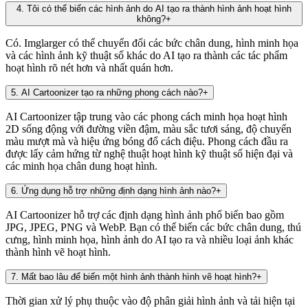
4
.
Tôi có thể biến các hình ảnh do AI tạo ra thành hình ảnh hoạt hình
không?
+
Có. Imglarger có thể chuyển đổi các bức chân dung, hình minh họa
và các hình ảnh kỹ thuật số khác do AI tạo ra thành các tác phẩm
hoạt hình rõ nét hơn và nhất quán hơn.
5
.
AI Cartoonizer tạo ra những phong cách nào?
+
AI Cartoonizer tập trung vào các phong cách minh họa hoạt hình
2D sống động với đường viền đậm, màu sắc tươi sáng, độ chuyển
màu mượt mà và hiệu ứng bóng đổ cách điệu. Phong cách đầu ra
được lấy cảm hứng từ nghệ thuật hoạt hình kỹ thuật số hiện đại và
các minh họa chân dung hoạt hình.
6
.
Ứng dụng hỗ trợ những định dạng hình ảnh nào?
+
AI Cartoonizer hỗ trợ các định dạng hình ảnh phổ biến bao gồm
JPG, JPEG, PNG và WebP. Bạn có thể biến các bức chân dung, thú
cưng, hình minh họa, hình ảnh do AI tạo ra và nhiều loại ảnh khác
thành hình vẽ hoạt hình.
7
.
Mất bao lâu để biến một hình ảnh thành hình vẽ hoạt hình?
+
Thời gian xử lý phụ thuộc vào độ phân giải hình ảnh và tải hiện tại