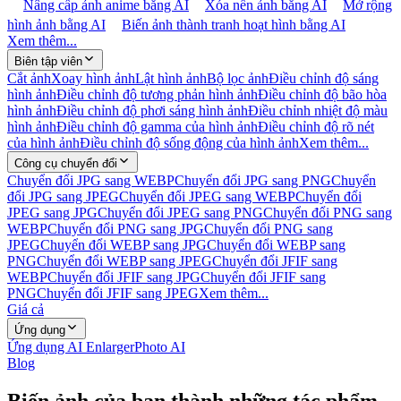
Nâng cấp ảnh anime bằng AI
Xóa nền ảnh bằng AI
Mở rộng
hình ảnh bằng AI
Biến ảnh thành tranh hoạt hình bằng AI
Xem thêm...
Biên tập viên
Cắt ảnh
Xoay hình ảnh
Lật hình ảnh
Bộ lọc ảnh
Điều chỉnh độ sáng
hình ảnh
Điều chỉnh độ tương phản hình ảnh
Điều chỉnh độ bão hòa
hình ảnh
Điều chỉnh độ phơi sáng hình ảnh
Điều chỉnh nhiệt độ màu
hình ảnh
Điều chỉnh độ gamma của hình ảnh
Điều chỉnh độ rõ nét
của hình ảnh
Điều chỉnh độ sống động của hình ảnh
Xem thêm...
Công cụ chuyển đổi
Chuyển đổi JPG sang WEBP
Chuyển đổi JPG sang PNG
Chuyển
đổi JPG sang JPEG
Chuyển đổi JPEG sang WEBP
Chuyển đổi
JPEG sang JPG
Chuyển đổi JPEG sang PNG
Chuyển đổi PNG sang
WEBP
Chuyển đổi PNG sang JPG
Chuyển đổi PNG sang
JPEG
Chuyển đổi WEBP sang JPG
Chuyển đổi WEBP sang
PNG
Chuyển đổi WEBP sang JPEG
Chuyển đổi JFIF sang
WEBP
Chuyển đổi JFIF sang JPG
Chuyển đổi JFIF sang
PNG
Chuyển đổi JFIF sang JPEG
Xem thêm...
Giá cả
Ứng dụng
Ứng dụng AI Enlarger
Photo AI
Blog
Biến ảnh của bạn thành những tác phẩm