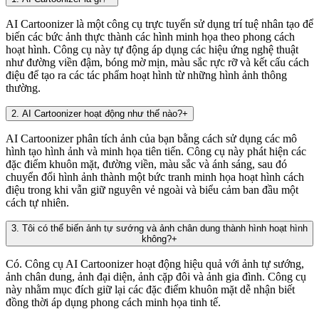
AI Cartoonizer là một công cụ trực tuyến sử dụng trí tuệ nhân tạo để
biến các bức ảnh thực thành các hình minh họa theo phong cách
hoạt hình. Công cụ này tự động áp dụng các hiệu ứng nghệ thuật
như đường viền đậm, bóng mờ mịn, màu sắc rực rỡ và kết cấu cách
điệu để tạo ra các tác phẩm hoạt hình từ những hình ảnh thông
thường.
2
.
AI Cartoonizer hoạt động như thế nào?
+
AI Cartoonizer phân tích ảnh của bạn bằng cách sử dụng các mô
hình tạo hình ảnh và minh họa tiên tiến. Công cụ này phát hiện các
đặc điểm khuôn mặt, đường viền, màu sắc và ánh sáng, sau đó
chuyển đổi hình ảnh thành một bức tranh minh họa hoạt hình cách
điệu trong khi vẫn giữ nguyên vẻ ngoài và biểu cảm ban đầu một
cách tự nhiên.
3
.
Tôi có thể biến ảnh tự sướng và ảnh chân dung thành hình hoạt hình
không?
+
Có. Công cụ AI Cartoonizer hoạt động hiệu quả với ảnh tự sướng,
ảnh chân dung, ảnh đại diện, ảnh cặp đôi và ảnh gia đình. Công cụ
này nhằm mục đích giữ lại các đặc điểm khuôn mặt dễ nhận biết
đồng thời áp dụng phong cách minh họa tinh tế.