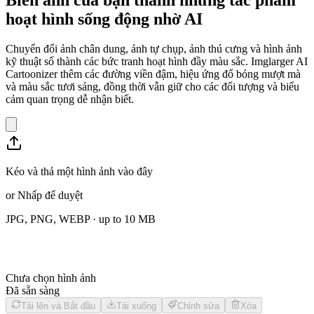
hoạt hình sống động nhờ AI
Chuyển đổi ảnh chân dung, ảnh tự chụp, ảnh thú cưng và hình ảnh
kỹ thuật số thành các bức tranh hoạt hình đầy màu sắc. Imglarger AI
Cartoonizer thêm các đường viền đậm, hiệu ứng đổ bóng mượt mà
và màu sắc tươi sáng, đồng thời vẫn giữ cho các đối tượng và biểu
cảm quan trọng dễ nhận biết.
Kéo và thả một hình ảnh vào đây
or
Nhấp để duyệt
JPG, PNG, WEBP
· up to
10
MB
Chưa chọn hình ảnh
Đã sẵn sàng
Tải lên và Bắt đầu
Tải xuống
Chỉnh sửa
Xóa