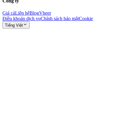
Công ty
Giá cả
Liên hệ
Blog
Vheer
Điều khoản dịch vụ
Chính sách bảo mật
Cookie
Tiếng Việt