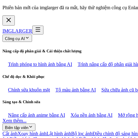
Phiên bản mới của imglarger đã ra mắt, hãy thử nghiệm công cụ Enlarg
IMGLARGER
Công cụ AI
Nâng cấp độ phân giải & Cải thiện chất lượng
Trình phóng to hình ảnh bằng AI
Trình nâng cấp độ phân giải h
Chế độ dọc & Khôi phục
Chỉnh sửa khuôn mặt
Tô màu ảnh bằng AI
Sửa chữa ảnh cũ b
Sáng tạo & Chỉnh sửa
Nâng cấp ảnh anime bằng AI
Xóa nền ảnh bằng AI
Mở rộng h
Xem thêm...
Biên tập viên
Cắt ảnh
Xoay hình ảnh
Lật hình ảnh
Bộ lọc ảnh
Điều chỉnh độ sáng hì