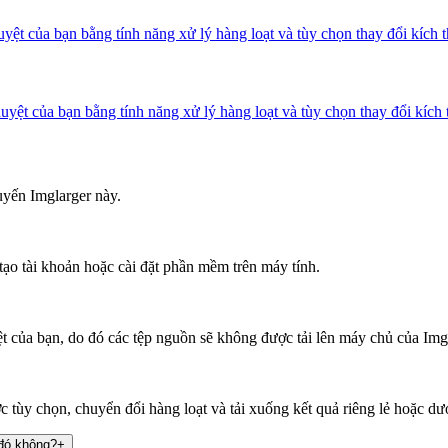
ệt của bạn bằng tính năng xử lý hàng loạt và tùy chọn thay đổi kích 
yệt của bạn bằng tính năng xử lý hàng loạt và tùy chọn thay đổi kích 
uyến Imglarger này.
ạo tài khoản hoặc cài đặt phần mềm trên máy tính.
ệt của bạn, do đó các tệp nguồn sẽ không được tải lên máy chủ của Img
c tùy chọn, chuyển đổi hàng loạt và tải xuống kết quả riêng lẻ hoặc dư
 đó không?
+