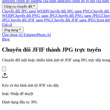
ảnh
Điều chỉnh độ gamma của hình ảnh
Điều chỉnh độ rõ nét của hình
Công cụ chuyển đổi
Chuyển đổi JPG sang WEBP
Chuyển đổi JPG sang PNG
Chuyển đổi
WEBP
Chuyển đổi PNG sang JPG
Chuyển đổi PNG sang JPEG
Chuy
JPG
Chuyển đổi JFIF sang PNG
Chuyển đổi JFIF sang JPEG
Xem thê
Giá cả
Ứng dụng
Ứng dụng AI Enlarger
Photo AI
Blog
Chuyển đổi JFIF thành JPG trực tuyến
Chuyển đổi một hoặc nhiều hình ảnh từ JFIF sang JPG trực tiếp trong 
Kéo và thả hình ảnh từ JFIF vào đây
hoặc
Nhấp để duyệt
Định dạng đầu ra: JPG