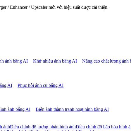
er / Enhancer / Upscaler mới với hiệu suất được cải thiện.
ình ảnh bằng AI
Khử nhiễu ảnh bằng AI
Nâng cao chất lượng ảnh 
ằng AI
Phục hồi ảnh cũ bằng AI
ình ảnh bằng AI
Biến ảnh thành tranh hoạt hình bằng AI
nh ảnh
Điều chỉnh độ tương phản hình ảnh
Điều chỉnh độ bão hòa hình 