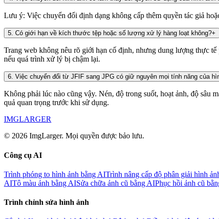
Lưu ý: Việc chuyển đổi định dạng không cấp thêm quyền tác giả hoặ
5
.
Có giới hạn về kích thước tệp hoặc số lượng xử lý hàng loạt không?
+
Trang web không nêu rõ giới hạn cố định, nhưng dung lượng thực tế p
nếu quá trình xử lý bị chậm lại.
6
.
Việc chuyển đổi từ JFIF sang JPG có giữ nguyên mọi tính năng của h
Không phải lúc nào cũng vậy. Nén, độ trong suốt, hoạt ảnh, độ sâu mà
quả quan trọng trước khi sử dụng.
IMGLARGER
© 2026 ImgLarger. Mọi quyền được bảo lưu.
Công cụ AI
Trình phóng to hình ảnh bằng AI
Trình nâng cấp độ phân giải hình ản
AI
Tô màu ảnh bằng AI
Sửa chữa ảnh cũ bằng AI
Phục hồi ảnh cũ bằn
Trình chỉnh sửa hình ảnh