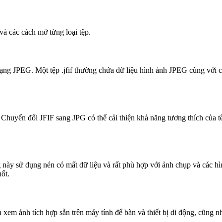
và các cách mở từng loại tệp.
 dạng JPEG. Một tệp .jfif thường chứa dữ liệu hình ảnh JPEG cùng với c
Chuyển đổi JFIF sang JPG có thể cải thiện khả năng tương thích của t
ày sử dụng nén có mất dữ liệu và rất phù hợp với ảnh chụp và các hình
ốt.
h xem ảnh tích hợp sẵn trên máy tính để bàn và thiết bị di động, cũng