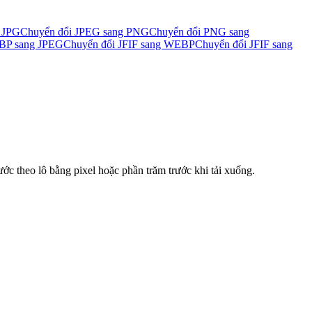
 JPG
Chuyển đổi JPEG sang PNG
Chuyển đổi PNG sang
BP sang JPEG
Chuyển đổi JFIF sang WEBP
Chuyển đổi JFIF sang
ớc theo lô bằng pixel hoặc phần trăm trước khi tải xuống.