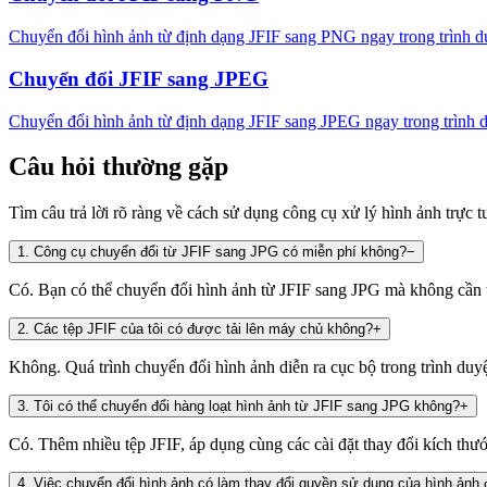
Chuyển đổi hình ảnh từ định dạng JFIF sang PNG ngay trong trình duy
Chuyển đổi JFIF sang JPEG
Chuyển đổi hình ảnh từ định dạng JFIF sang JPEG ngay trong trình du
Câu hỏi thường gặp
Tìm câu trả lời rõ ràng về cách sử dụng công cụ xử lý hình ảnh trực t
1
.
Công cụ chuyển đổi từ JFIF sang JPG có miễn phí không?
−
Có. Bạn có thể chuyển đổi hình ảnh từ JFIF sang JPG mà không cần t
2
.
Các tệp JFIF của tôi có được tải lên máy chủ không?
+
Không. Quá trình chuyển đổi hình ảnh diễn ra cục bộ trong trình duy
3
.
Tôi có thể chuyển đổi hàng loạt hình ảnh từ JFIF sang JPG không?
+
Có. Thêm nhiều tệp JFIF, áp dụng cùng các cài đặt thay đổi kích thướ
4
.
Việc chuyển đổi hình ảnh có làm thay đổi quyền sử dụng của hình ảnh