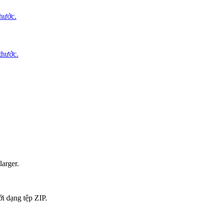
thước.
thước.
larger.
ới dạng tệp ZIP.