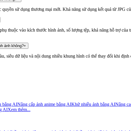
c quyền sử dụng thương mại mới. Khả năng sử dụng kết quả từ JPG củ
hụ thuộc vào kích thước hình ảnh, số lượng tệp, khả năng hỗ trợ của tr
ình ảnh không?
+
u, siêu dữ liệu và nội dung nhiều khung hình có thể thay đổi khi định 
h bằng AI
Nâng cấp ảnh anime bằng AI
Khử nhiễu ảnh bằng AI
Nâng ca
g AI
Xem thêm...