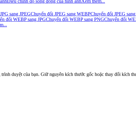
 ảnh
Điều chỉnh độ sống động của hình ảnh
Xem thêm...
 JPG sang JPEG
Chuyển đổi JPEG sang WEBP
Chuyển đổi JPEG sang
ển đổi WEBP sang JPG
Chuyển đổi WEBP sang PNG
Chuyển đổi WE
m...
trình duyệt của bạn. Giữ nguyên kích thước gốc hoặc thay đổi kích thư