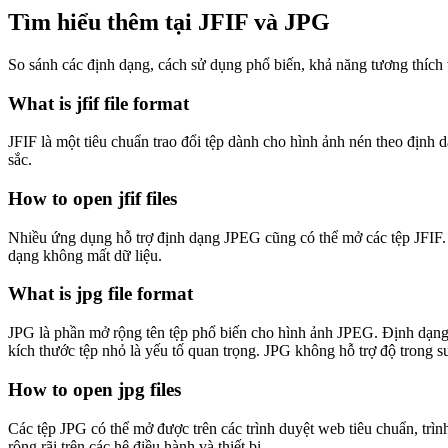
Tìm hiểu thêm tại JFIF và JPG
So sánh các định dạng, cách sử dụng phổ biến, khả năng tương thích 
What is jfif file format
JFIF là một tiêu chuẩn trao đổi tệp dành cho hình ảnh nén theo định
sắc.
How to open jfif files
Nhiều ứng dụng hỗ trợ định dạng JPEG cũng có thể mở các tệp JFIF. 
dạng không mất dữ liệu.
What is jpg file format
JPG là phần mở rộng tên tệp phổ biến cho hình ảnh JPEG. Định dạng n
kích thước tệp nhỏ là yếu tố quan trọng. JPG không hỗ trợ độ trong su
How to open jpg files
Các tệp JPG có thể mở được trên các trình duyệt web tiêu chuẩn, trìn
rộng rãi trên các hệ điều hành và thiết bị.