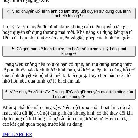
hoặc dưới dạng tệp ZIP.
4
.
Việc chuyển đổi hình ảnh có làm thay đổi quyền sử dụng của hình
ảnh đó không?
+
Lưu ý: Việc chuyển đổi định dạng không cấp thêm quyền tác giả
hoặc quyền sử dụng thương mại mới. Khả năng sử dụng kết quả từ
JPG của bạn phụ thuộc vào quyền và giấy phép của hình ảnh gốc.
5
.
Có giới hạn về kích thước tệp hoặc số lượng xử lý hàng loạt
không?
+
Trang web không nêu rõ giới hạn cố định, nhưng dung lượng thực
tế phụ thuộc vào kích thước hình ảnh, số lượng tệp, khả năng hỗ trợ
của trình duyệt và bộ nhớ thiết bị khả dụng. Hãy chia thành các lô
nhỏ hơn nếu quá trình xử lý bị chậm lại.
6
.
Việc chuyển đổi từ AVIF sang JPG có giữ nguyên mọi tính năng của
hình ảnh không?
+
Không phải lúc nào cũng vậy. Nén, độ trong suốt, hoạt ảnh, độ sâu
màu, siêu dữ liệu và nội dung nhiều khung hình có thể thay đổi khi
định dạng đích không hỗ trợ các tính năng tương tự. Hãy xem lại
các kết quả quan trọng trước khi sử dụng.
IMGLARGER