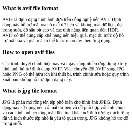
What is avif file format
AVIF là định dạng hình ảnh dựa trên công nghệ nén AV1. Định
dạng này hỗ trợ mã hóa có mất dữ liệu và không mất dữ liệu, độ
trong suốt, độ sâu bit cao và các tính năng liên quan đến HDR.
AVIF có thể cung cấp khả năng nén hiệu quả, mặc dù mức độ hỗ
trợ mã hóa và giải mã có thể khác nhau tùy theo ứng dụng.
How to open avif files
Các trình duyệt chính hiện nay và ngày càng nhiều ứng dụng xử lý
hình ảnh hỗ trợ định dạng AVIF. Việc chuyển đổi AVIF sang JPG
hoặc PNG có thể hữu ích khi thiết bị, trình chỉnh sửa hoặc quy trình
xuất bản không hỗ trợ định dạng này.
What is jpg file format
JPG là phần mở rộng tên tệp phổ biến cho hình ảnh JPEG. Định
dạng này sử dụng nén có mất dữ liệu và rất phù hợp với ảnh chụp
và các hình ảnh có tông màu liên tục khác, nơi tính tương thích rộng
rãi và kích thước tệp nhỏ là yếu tố quan trọng. JPG không hỗ trợ độ
trong suốt.