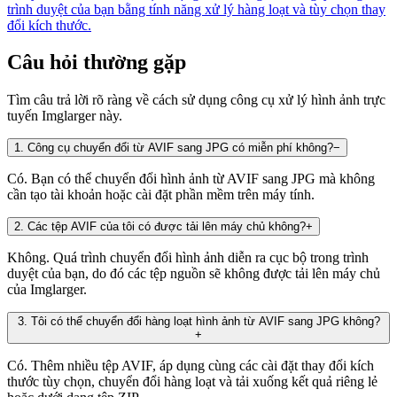
trình duyệt của bạn bằng tính năng xử lý hàng loạt và tùy chọn thay
đổi kích thước.
Câu hỏi thường gặp
Tìm câu trả lời rõ ràng về cách sử dụng công cụ xử lý hình ảnh trực
tuyến Imglarger này.
1
.
Công cụ chuyển đổi từ AVIF sang JPG có miễn phí không?
−
Có. Bạn có thể chuyển đổi hình ảnh từ AVIF sang JPG mà không
cần tạo tài khoản hoặc cài đặt phần mềm trên máy tính.
2
.
Các tệp AVIF của tôi có được tải lên máy chủ không?
+
Không. Quá trình chuyển đổi hình ảnh diễn ra cục bộ trong trình
duyệt của bạn, do đó các tệp nguồn sẽ không được tải lên máy chủ
của Imglarger.
3
.
Tôi có thể chuyển đổi hàng loạt hình ảnh từ AVIF sang JPG không?
+
Có. Thêm nhiều tệp AVIF, áp dụng cùng các cài đặt thay đổi kích
thước tùy chọn, chuyển đổi hàng loạt và tải xuống kết quả riêng lẻ