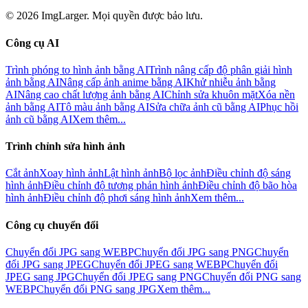
© 2026 ImgLarger. Mọi quyền được bảo lưu.
Công cụ AI
Trình phóng to hình ảnh bằng AI
Trình nâng cấp độ phân giải hình
ảnh bằng AI
Nâng cấp ảnh anime bằng AI
Khử nhiễu ảnh bằng
AI
Nâng cao chất lượng ảnh bằng AI
Chỉnh sửa khuôn mặt
Xóa nền
ảnh bằng AI
Tô màu ảnh bằng AI
Sửa chữa ảnh cũ bằng AI
Phục hồi
ảnh cũ bằng AI
Xem thêm...
Trình chỉnh sửa hình ảnh
Cắt ảnh
Xoay hình ảnh
Lật hình ảnh
Bộ lọc ảnh
Điều chỉnh độ sáng
hình ảnh
Điều chỉnh độ tương phản hình ảnh
Điều chỉnh độ bão hòa
hình ảnh
Điều chỉnh độ phơi sáng hình ảnh
Xem thêm...
Công cụ chuyển đổi
Chuyển đổi JPG sang WEBP
Chuyển đổi JPG sang PNG
Chuyển
đổi JPG sang JPEG
Chuyển đổi JPEG sang WEBP
Chuyển đổi
JPEG sang JPG
Chuyển đổi JPEG sang PNG
Chuyển đổi PNG sang
WEBP
Chuyển đổi PNG sang JPG
Xem thêm...