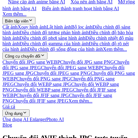
Nâng cấp ảnh anime bằng AI
Xóa nền ảnh bằng AI
Mở rộng
hình ảnh bằng AI
Biến ảnh thành tranh hoạt hình bằng AI
Xem thêm...
Biên tập viên
Cắt ảnh
Xoay hình ảnh
Lật hình ảnh
Bộ lọc ảnh
Điều chỉnh độ sáng
hình ảnh
Điều chỉnh độ tương phản hình ảnh
Điều chỉnh độ bão hòa
hình ảnh
Điều chỉnh độ phơi sáng hình ảnh
Điều chỉnh nhiệt độ màu
hình ảnh
Điều chỉnh độ gamma của hình ảnh
Điều chỉnh độ rõ nét
của hình ảnh
Điều chỉnh độ sống động của hình ảnh
Xem thêm...
Công cụ chuyển đổi
Chuyển đổi JPG sang WEBP
Chuyển đổi JPG sang PNG
Chuyển
đổi JPG sang JPEG
Chuyển đổi JPEG sang WEBP
Chuyển đổi
JPEG sang JPG
Chuyển đổi JPEG sang PNG
Chuyển đổi PNG sang
WEBP
Chuyển đổi PNG sang JPG
Chuyển đổi PNG sang
JPEG
Chuyển đổi WEBP sang JPG
Chuyển đổi WEBP sang
PNG
Chuyển đổi WEBP sang JPEG
Chuyển đổi JFIF sang
WEBP
Chuyển đổi JFIF sang JPG
Chuyển đổi JFIF sang
PNG
Chuyển đổi JFIF sang JPEG
Xem thêm...
Giá cả
Ứng dụng
Ứng dụng AI Enlarger
Photo AI
Blog
Chuyển đổi AVIF thành JPG trực tuyến