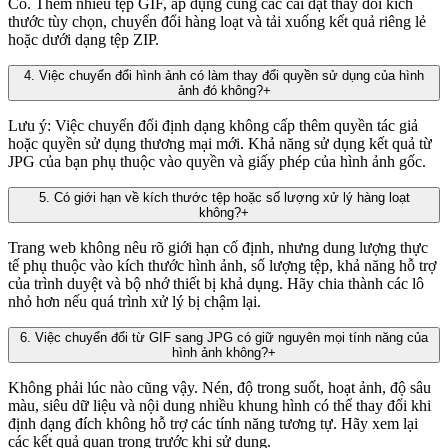
Có. Thêm nhiều tệp GIF, áp dụng cùng các cài đặt thay đổi kích
thước tùy chọn, chuyển đổi hàng loạt và tải xuống kết quả riêng lẻ
hoặc dưới dạng tệp ZIP.
4
.
Việc chuyển đổi hình ảnh có làm thay đổi quyền sử dụng của hình
ảnh đó không?
+
Lưu ý: Việc chuyển đổi định dạng không cấp thêm quyền tác giả
hoặc quyền sử dụng thương mại mới. Khả năng sử dụng kết quả từ
JPG của bạn phụ thuộc vào quyền và giấy phép của hình ảnh gốc.
5
.
Có giới hạn về kích thước tệp hoặc số lượng xử lý hàng loạt
không?
+
Trang web không nêu rõ giới hạn cố định, nhưng dung lượng thực
tế phụ thuộc vào kích thước hình ảnh, số lượng tệp, khả năng hỗ trợ
của trình duyệt và bộ nhớ thiết bị khả dụng. Hãy chia thành các lô
nhỏ hơn nếu quá trình xử lý bị chậm lại.
6
.
Việc chuyển đổi từ GIF sang JPG có giữ nguyên mọi tính năng của
hình ảnh không?
+
Không phải lúc nào cũng vậy. Nén, độ trong suốt, hoạt ảnh, độ sâu
màu, siêu dữ liệu và nội dung nhiều khung hình có thể thay đổi khi
định dạng đích không hỗ trợ các tính năng tương tự. Hãy xem lại
các kết quả quan trọng trước khi sử dụng.