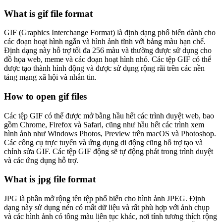
What is gif file format
GIF (Graphics Interchange Format) là định dạng phổ biến dành cho
các đoạn hoạt hình ngắn và hình ảnh tĩnh với bảng màu hạn chế.
Định dạng này hỗ trợ tối đa 256 màu và thường được sử dụng cho
đồ họa web, meme và các đoạn hoạt hình nhỏ. Các tệp GIF có thể
được tạo thành hình động và được sử dụng rộng rãi trên các nền
tảng mạng xã hội và nhắn tin.
How to open gif files
Các tệp GIF có thể được mở bằng hầu hết các trình duyệt web, bao
gồm Chrome, Firefox và Safari, cũng như hầu hết các trình xem
hình ảnh như Windows Photos, Preview trên macOS và Photoshop.
Các công cụ trực tuyến và ứng dụng di động cũng hỗ trợ tạo và
chỉnh sửa GIF. Các tệp GIF động sẽ tự động phát trong trình duyệt
và các ứng dụng hỗ trợ.
What is jpg file format
JPG là phần mở rộng tên tệp phổ biến cho hình ảnh JPEG. Định
dạng này sử dụng nén có mất dữ liệu và rất phù hợp với ảnh chụp
và các hình ảnh có tông màu liên tục khác, nơi tính tương thích rộng