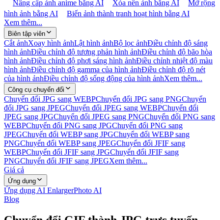
Nâng cấp ảnh anime bằng AI
Xóa nền ảnh bằng AI
Mở rộng
hình ảnh bằng AI
Biến ảnh thành tranh hoạt hình bằng AI
Xem thêm...
Biên tập viên
Cắt ảnh
Xoay hình ảnh
Lật hình ảnh
Bộ lọc ảnh
Điều chỉnh độ sáng
hình ảnh
Điều chỉnh độ tương phản hình ảnh
Điều chỉnh độ bão hòa
hình ảnh
Điều chỉnh độ phơi sáng hình ảnh
Điều chỉnh nhiệt độ màu
hình ảnh
Điều chỉnh độ gamma của hình ảnh
Điều chỉnh độ rõ nét
của hình ảnh
Điều chỉnh độ sống động của hình ảnh
Xem thêm...
Công cụ chuyển đổi
Chuyển đổi JPG sang WEBP
Chuyển đổi JPG sang PNG
Chuyển
đổi JPG sang JPEG
Chuyển đổi JPEG sang WEBP
Chuyển đổi
JPEG sang JPG
Chuyển đổi JPEG sang PNG
Chuyển đổi PNG sang
WEBP
Chuyển đổi PNG sang JPG
Chuyển đổi PNG sang
JPEG
Chuyển đổi WEBP sang JPG
Chuyển đổi WEBP sang
PNG
Chuyển đổi WEBP sang JPEG
Chuyển đổi JFIF sang
WEBP
Chuyển đổi JFIF sang JPG
Chuyển đổi JFIF sang
PNG
Chuyển đổi JFIF sang JPEG
Xem thêm...
Giá cả
Ứng dụng
Ứng dụng AI Enlarger
Photo AI
Blog
Chuyển đổi GIF thành JPG trực tuyến