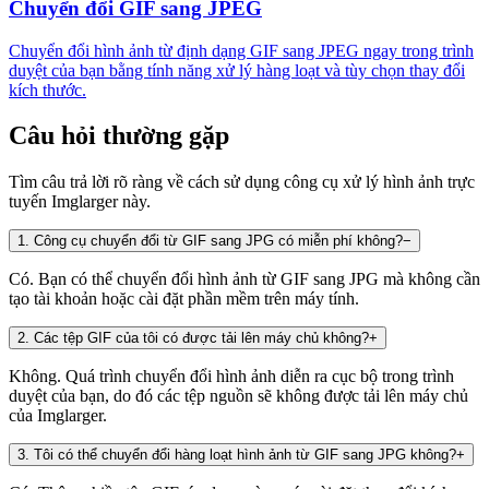
Chuyển đổi GIF sang JPEG
Chuyển đổi hình ảnh từ định dạng GIF sang JPEG ngay trong trình
duyệt của bạn bằng tính năng xử lý hàng loạt và tùy chọn thay đổi
kích thước.
Câu hỏi thường gặp
Tìm câu trả lời rõ ràng về cách sử dụng công cụ xử lý hình ảnh trực
tuyến Imglarger này.
1
.
Công cụ chuyển đổi từ GIF sang JPG có miễn phí không?
−
Có. Bạn có thể chuyển đổi hình ảnh từ GIF sang JPG mà không cần
tạo tài khoản hoặc cài đặt phần mềm trên máy tính.
2
.
Các tệp GIF của tôi có được tải lên máy chủ không?
+
Không. Quá trình chuyển đổi hình ảnh diễn ra cục bộ trong trình
duyệt của bạn, do đó các tệp nguồn sẽ không được tải lên máy chủ
của Imglarger.
3
.
Tôi có thể chuyển đổi hàng loạt hình ảnh từ GIF sang JPG không?
+