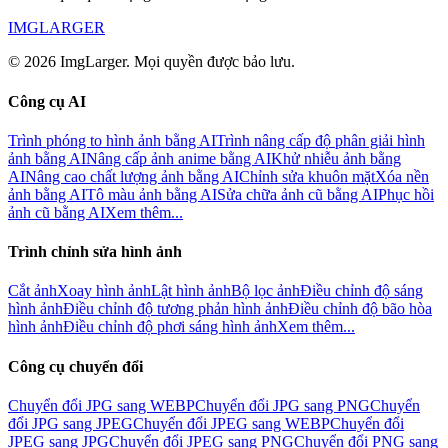
IMGLARGER
© 2026 ImgLarger. Mọi quyền được bảo lưu.
Công cụ AI
Trình phóng to hình ảnh bằng AI
Trình nâng cấp độ phân giải hình
ảnh bằng AI
Nâng cấp ảnh anime bằng AI
Khử nhiễu ảnh bằng
AI
Nâng cao chất lượng ảnh bằng AI
Chỉnh sửa khuôn mặt
Xóa nền
ảnh bằng AI
Tô màu ảnh bằng AI
Sửa chữa ảnh cũ bằng AI
Phục hồi
ảnh cũ bằng AI
Xem thêm...
Trình chỉnh sửa hình ảnh
Cắt ảnh
Xoay hình ảnh
Lật hình ảnh
Bộ lọc ảnh
Điều chỉnh độ sáng
hình ảnh
Điều chỉnh độ tương phản hình ảnh
Điều chỉnh độ bão hòa
hình ảnh
Điều chỉnh độ phơi sáng hình ảnh
Xem thêm...
Công cụ chuyển đổi
Chuyển đổi JPG sang WEBP
Chuyển đổi JPG sang PNG
Chuyển
đổi JPG sang JPEG
Chuyển đổi JPEG sang WEBP
Chuyển đổi
JPEG sang JPG
Chuyển đổi JPEG sang PNG
Chuyển đổi PNG sang