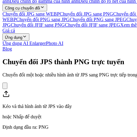
ảnh
Điều chỉnh độ gamma của hình ảnh
Điều chỉnh độ rõ nét của hình
Công cụ chuyển đổi
Chuyển đổi JPG sang WEBP
Chuyển đổi JPG sang PNG
Chuyển đổi
WEBP
Chuyển đổi PNG sang JPG
Chuyển đổi PNG sang JPEG
Chuy
JPG
Chuyển đổi JFIF sang PNG
Chuyển đổi JFIF sang JPEG
Xem thê
Giá cả
Ứng dụng
Ứng dụng AI Enlarger
Photo AI
Blog
Chuyển đổi JPS thành PNG trực tuyến
Chuyển đổi một hoặc nhiều hình ảnh từ JPS sang PNG trực tiếp trong 
Kéo và thả hình ảnh từ JPS vào đây
hoặc
Nhấp để duyệt
Định dạng đầu ra: PNG