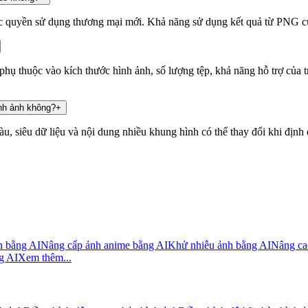
ặc quyền sử dụng thương mại mới. Khả năng sử dụng kết quả từ PNG củ
hụ thuộc vào kích thước hình ảnh, số lượng tệp, khả năng hỗ trợ của tr
nh ảnh không?
+
u, siêu dữ liệu và nội dung nhiều khung hình có thể thay đổi khi định 
h bằng AI
Nâng cấp ảnh anime bằng AI
Khử nhiễu ảnh bằng AI
Nâng ca
g AI
Xem thêm...