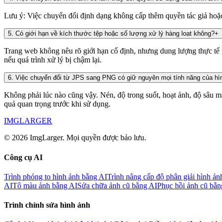
Lưu ý: Việc chuyển đổi định dạng không cấp thêm quyền tác giả ho
5
.
Có giới hạn về kích thước tệp hoặc số lượng xử lý hàng loạt không?
+
Trang web không nêu rõ giới hạn cố định, nhưng dung lượng thực tế p
nếu quá trình xử lý bị chậm lại.
6
.
Việc chuyển đổi từ JPS sang PNG có giữ nguyên mọi tính năng của hì
Không phải lúc nào cũng vậy. Nén, độ trong suốt, hoạt ảnh, độ sâu mà
quả quan trọng trước khi sử dụng.
IMGLARGER
© 2026 ImgLarger. Mọi quyền được bảo lưu.
Công cụ AI
Trình phóng to hình ảnh bằng AI
Trình nâng cấp độ phân giải hình ản
AI
Tô màu ảnh bằng AI
Sửa chữa ảnh cũ bằng AI
Phục hồi ảnh cũ bằn
Trình chỉnh sửa hình ảnh