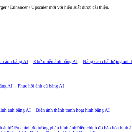
er / Enhancer / Upscaler mới với hiệu suất được cải thiện.
ình ảnh bằng AI
Khử nhiễu ảnh bằng AI
Nâng cao chất lượng ảnh 
ằng AI
Phục hồi ảnh cũ bằng AI
ình ảnh bằng AI
Biến ảnh thành tranh hoạt hình bằng AI
nh ảnh
Điều chỉnh độ tương phản hình ảnh
Điều chỉnh độ bão hòa hình 