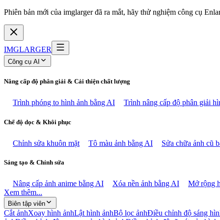
Phiên bản mới của imglarger đã ra mắt, hãy thử nghiệm công cụ Enlarg
IMGLARGER
Công cụ AI
Nâng cấp độ phân giải & Cải thiện chất lượng
Trình phóng to hình ảnh bằng AI
Trình nâng cấp độ phân giải h
Chế độ dọc & Khôi phục
Chỉnh sửa khuôn mặt
Tô màu ảnh bằng AI
Sửa chữa ảnh cũ b
Sáng tạo & Chỉnh sửa
Nâng cấp ảnh anime bằng AI
Xóa nền ảnh bằng AI
Mở rộng h
Xem thêm...
Biên tập viên
Cắt ảnh
Xoay hình ảnh
Lật hình ảnh
Bộ lọc ảnh
Điều chỉnh độ sáng hì