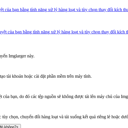
t của bạn bằng tính năng xử lý hàng loạt và tùy chọn thay đổi kích th
ệt của bạn bằng tính năng xử lý hàng loạt và tùy chọn thay đổi kích 
uyến Imglarger này.
ạo tài khoản hoặc cài đặt phần mềm trên máy tính.
ệt của bạn, do đó các tệp nguồn sẽ không được tải lên máy chủ của Img
 tùy chọn, chuyển đổi hàng loạt và tải xuống kết quả riêng lẻ hoặc dướ
 đó không?
+