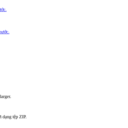
ước.
thước.
larger.
i dạng tệp ZIP.