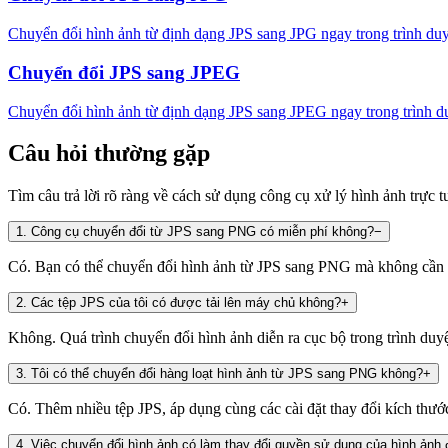
Chuyển đổi hình ảnh từ định dạng JPS sang JPG ngay trong trình duyệ
Chuyển đổi JPS sang JPEG
Chuyển đổi hình ảnh từ định dạng JPS sang JPEG ngay trong trình duy
Câu hỏi thường gặp
Tìm câu trả lời rõ ràng về cách sử dụng công cụ xử lý hình ảnh trực t
1
.
Công cụ chuyển đổi từ JPS sang PNG có miễn phí không?
−
Có. Bạn có thể chuyển đổi hình ảnh từ JPS sang PNG mà không cần t
2
.
Các tệp JPS của tôi có được tải lên máy chủ không?
+
Không. Quá trình chuyển đổi hình ảnh diễn ra cục bộ trong trình duy
3
.
Tôi có thể chuyển đổi hàng loạt hình ảnh từ JPS sang PNG không?
+
Có. Thêm nhiều tệp JPS, áp dụng cùng các cài đặt thay đổi kích thước
4
.
Việc chuyển đổi hình ảnh có làm thay đổi quyền sử dụng của hình ảnh