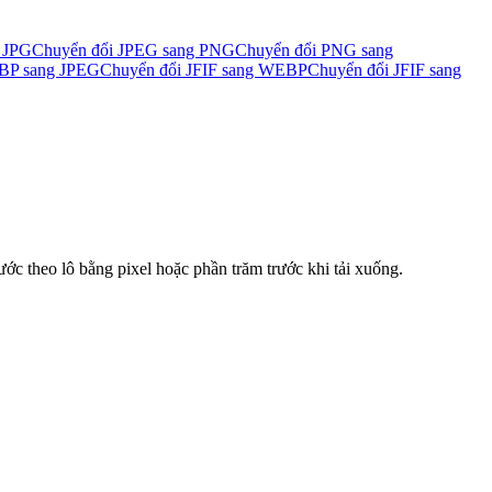
 JPG
Chuyển đổi JPEG sang PNG
Chuyển đổi PNG sang
BP sang JPEG
Chuyển đổi JFIF sang WEBP
Chuyển đổi JFIF sang
ớc theo lô bằng pixel hoặc phần trăm trước khi tải xuống.