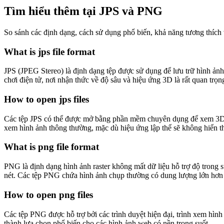
Tìm hiểu thêm tại JPS và PNG
So sánh các định dạng, cách sử dụng phổ biến, khả năng tương thích 
What is jps file format
JPS (JPEG Stereo) là định dạng tệp được sử dụng để lưu trữ hình ản
chơi điện tử, nơi nhận thức về độ sâu và hiệu ứng 3D là rất quan trọn
How to open jps files
Các tệp JPS có thể được mở bằng phần mềm chuyên dụng để xem 3D,
xem hình ảnh thông thường, mặc dù hiệu ứng lập thể sẽ không hiển t
What is png file format
PNG là định dạng hình ảnh raster không mất dữ liệu hỗ trợ độ trong 
nét. Các tệp PNG chứa hình ảnh chụp thường có dung lượng lớn hơn
How to open png files
Các tệp PNG được hỗ trợ bởi các trình duyệt hiện đại, trình xem hình
thành lựa chọn phổ biến cho các hình ảnh web có nền trong suốt.