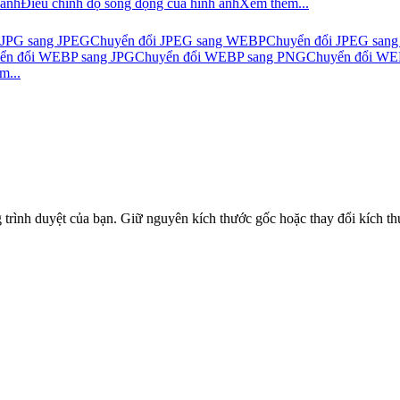
 ảnh
Điều chỉnh độ sống động của hình ảnh
Xem thêm...
 JPG sang JPEG
Chuyển đổi JPEG sang WEBP
Chuyển đổi JPEG sang
ển đổi WEBP sang JPG
Chuyển đổi WEBP sang PNG
Chuyển đổi WE
m...
trình duyệt của bạn. Giữ nguyên kích thước gốc hoặc thay đổi kích thư