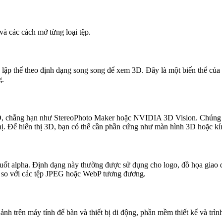
và các cách mở từng loại tệp.
h lập thể theo định dạng song song để xem 3D. Đây là một biến thể củ
g.
 chẳng hạn như StereoPhoto Maker hoặc NVIDIA 3D Vision. Chúng cũ
hị. Để hiển thị 3D, bạn có thể cần phần cứng như màn hình 3D hoặc kí
suốt alpha. Định dạng này thường được sử dụng cho logo, đồ họa giao 
 so với các tệp JPEG hoặc WebP tương đương.
 ảnh trên máy tính để bàn và thiết bị di động, phần mềm thiết kế và tr