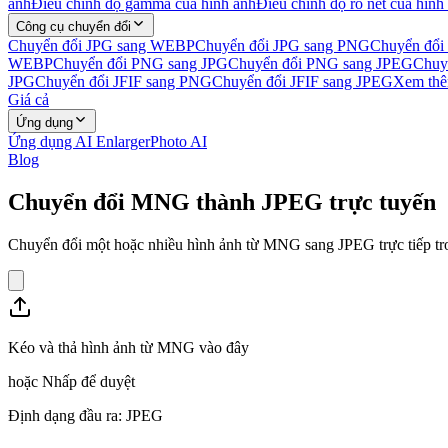
ảnh
Điều chỉnh độ gamma của hình ảnh
Điều chỉnh độ rõ nét của hình
Công cụ chuyển đổi
Chuyển đổi JPG sang WEBP
Chuyển đổi JPG sang PNG
Chuyển đổi
WEBP
Chuyển đổi PNG sang JPG
Chuyển đổi PNG sang JPEG
Chuy
JPG
Chuyển đổi JFIF sang PNG
Chuyển đổi JFIF sang JPEG
Xem thê
Giá cả
Ứng dụng
Ứng dụng AI Enlarger
Photo AI
Blog
Chuyển đổi MNG thành JPEG trực tuyến
Chuyển đổi một hoặc nhiều hình ảnh từ MNG sang JPEG trực tiếp trong
Kéo và thả hình ảnh từ MNG vào đây
hoặc
Nhấp để duyệt
Định dạng đầu ra: JPEG