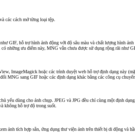
và các cách mở từng loại tệp.
hư GIF, hỗ trợ hình ảnh động với độ sâu màu và chất lượng hình ảnh
dù có những ưu điểm này, MNG vẫn chưa được sử dụng rộng rãi như 
, ImageMagick hoặc các trình duyệt web hỗ trợ định dạng này (mặc 
đổi MNG sang GIF hoặc các định dạng khác bằng các công cụ chuyển 
, chủ yếu dùng cho ảnh chụp. JPEG và JPG đều chỉ cùng một định dạng
và không hỗ trợ độ trong suốt.
 xem ảnh tích hợp sẵn, ứng dụng thư viện ảnh trên thiết bị di động và