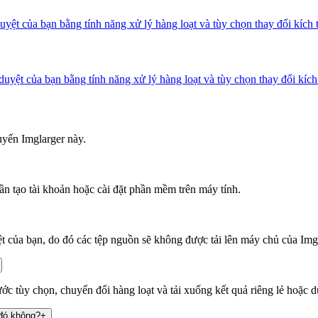
ệt của bạn bằng tính năng xử lý hàng loạt và tùy chọn thay đổi kích 
ệt của bạn bằng tính năng xử lý hàng loạt và tùy chọn thay đổi kích
uyến Imglarger này.
 tạo tài khoản hoặc cài đặt phần mềm trên máy tính.
ệt của bạn, do đó các tệp nguồn sẽ không được tải lên máy chủ của Img
c tùy chọn, chuyển đổi hàng loạt và tải xuống kết quả riêng lẻ hoặc d
 đó không?
+