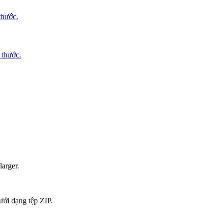
thước.
 thước.
larger.
ưới dạng tệp ZIP.