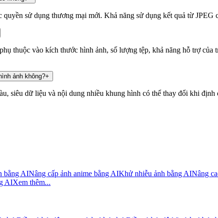
c quyền sử dụng thương mại mới. Khả năng sử dụng kết quả từ JPEG c
hụ thuộc vào kích thước hình ảnh, số lượng tệp, khả năng hỗ trợ của tr
hình ảnh không?
+
u, siêu dữ liệu và nội dung nhiều khung hình có thể thay đổi khi định 
h bằng AI
Nâng cấp ảnh anime bằng AI
Khử nhiễu ảnh bằng AI
Nâng ca
g AI
Xem thêm...