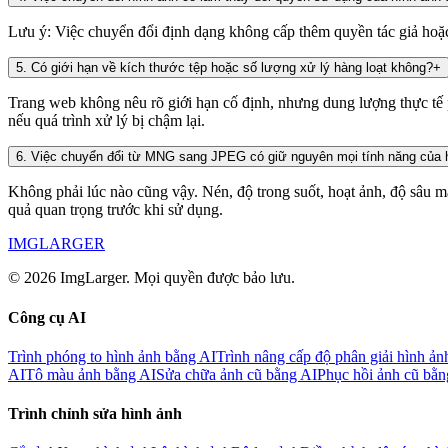
Lưu ý: Việc chuyển đổi định dạng không cấp thêm quyền tác giả hoặ
5
.
Có giới hạn về kích thước tệp hoặc số lượng xử lý hàng loạt không?
+
Trang web không nêu rõ giới hạn cố định, nhưng dung lượng thực tế p
nếu quá trình xử lý bị chậm lại.
6
.
Việc chuyển đổi từ MNG sang JPEG có giữ nguyên mọi tính năng của 
Không phải lúc nào cũng vậy. Nén, độ trong suốt, hoạt ảnh, độ sâu mà
quả quan trọng trước khi sử dụng.
IMGLARGER
© 2026 ImgLarger. Mọi quyền được bảo lưu.
Công cụ AI
Trình phóng to hình ảnh bằng AI
Trình nâng cấp độ phân giải hình ản
AI
Tô màu ảnh bằng AI
Sửa chữa ảnh cũ bằng AI
Phục hồi ảnh cũ bằn
Trình chỉnh sửa hình ảnh