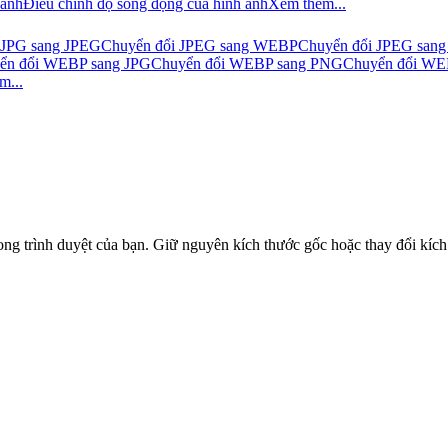
 ảnh
Điều chỉnh độ sống động của hình ảnh
Xem thêm...
 JPG sang JPEG
Chuyển đổi JPEG sang WEBP
Chuyển đổi JPEG sang
ển đổi WEBP sang JPG
Chuyển đổi WEBP sang PNG
Chuyển đổi WE
m...
 trình duyệt của bạn. Giữ nguyên kích thước gốc hoặc thay đổi kích t