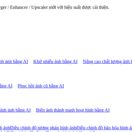
er / Enhancer / Upscaler mới với hiệu suất được cải thiện.
ình ảnh bằng AI
Khử nhiễu ảnh bằng AI
Nâng cao chất lượng ảnh 
ằng AI
Phục hồi ảnh cũ bằng AI
ình ảnh bằng AI
Biến ảnh thành tranh hoạt hình bằng AI
nh ảnh
Điều chỉnh độ tương phản hình ảnh
Điều chỉnh độ bão hòa hình 