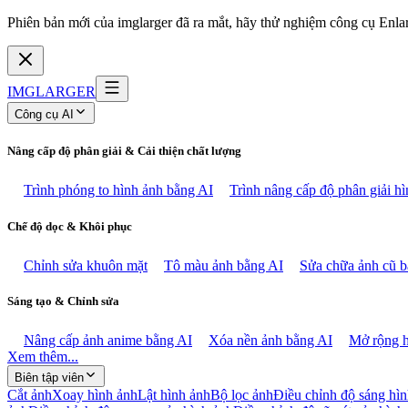
Phiên bản mới của imglarger đã ra mắt, hãy thử nghiệm công cụ Enlarg
IMGLARGER
Công cụ AI
Nâng cấp độ phân giải & Cải thiện chất lượng
Trình phóng to hình ảnh bằng AI
Trình nâng cấp độ phân giải h
Chế độ dọc & Khôi phục
Chỉnh sửa khuôn mặt
Tô màu ảnh bằng AI
Sửa chữa ảnh cũ b
Sáng tạo & Chỉnh sửa
Nâng cấp ảnh anime bằng AI
Xóa nền ảnh bằng AI
Mở rộng h
Xem thêm...
Biên tập viên
Cắt ảnh
Xoay hình ảnh
Lật hình ảnh
Bộ lọc ảnh
Điều chỉnh độ sáng hì