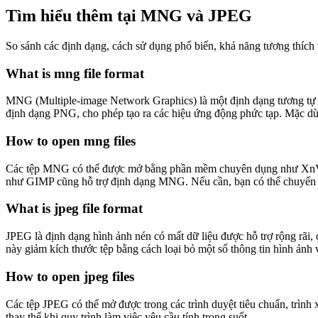
Tìm hiểu thêm tại MNG và JPEG
So sánh các định dạng, cách sử dụng phổ biến, khả năng tương thích 
What is mng file format
MNG (Multiple-image Network Graphics) là một định dạng tương tự n
định dạng PNG, cho phép tạo ra các hiệu ứng động phức tạp. Mặc 
How to open mng files
Các tệp MNG có thể được mở bằng phần mềm chuyên dụng như XnView
như GIMP cũng hỗ trợ định dạng MNG. Nếu cần, bạn có thể chuyển 
What is jpeg file format
JPEG là định dạng hình ảnh nén có mất dữ liệu được hỗ trợ rộng rãi
này giảm kích thước tệp bằng cách loại bỏ một số thông tin hình ảnh 
How to open jpeg files
Các tệp JPEG có thể mở được trong các trình duyệt tiêu chuẩn, trình
thay thế khi quy trình làm việc yêu cầu tính trong suốt.