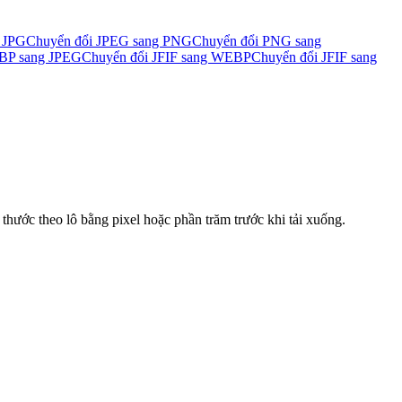
 JPG
Chuyển đổi JPEG sang PNG
Chuyển đổi PNG sang
BP sang JPEG
Chuyển đổi JFIF sang WEBP
Chuyển đổi JFIF sang
hước theo lô bằng pixel hoặc phần trăm trước khi tải xuống.