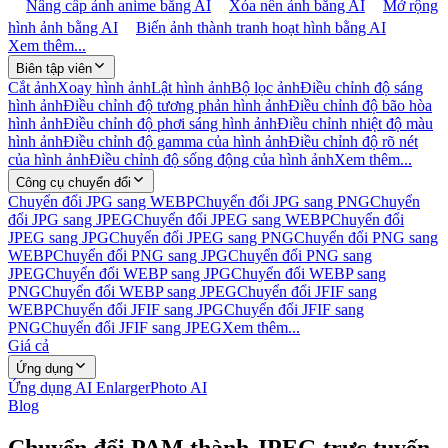
Nâng cấp ảnh anime bằng AI
Xóa nền ảnh bằng AI
Mở rộng
hình ảnh bằng AI
Biến ảnh thành tranh hoạt hình bằng AI
Xem thêm...
Biên tập viên
Cắt ảnh
Xoay hình ảnh
Lật hình ảnh
Bộ lọc ảnh
Điều chỉnh độ sáng
hình ảnh
Điều chỉnh độ tương phản hình ảnh
Điều chỉnh độ bão hòa
hình ảnh
Điều chỉnh độ phơi sáng hình ảnh
Điều chỉnh nhiệt độ màu
hình ảnh
Điều chỉnh độ gamma của hình ảnh
Điều chỉnh độ rõ nét
của hình ảnh
Điều chỉnh độ sống động của hình ảnh
Xem thêm...
Công cụ chuyển đổi
Chuyển đổi JPG sang WEBP
Chuyển đổi JPG sang PNG
Chuyển
đổi JPG sang JPEG
Chuyển đổi JPEG sang WEBP
Chuyển đổi
JPEG sang JPG
Chuyển đổi JPEG sang PNG
Chuyển đổi PNG sang
WEBP
Chuyển đổi PNG sang JPG
Chuyển đổi PNG sang
JPEG
Chuyển đổi WEBP sang JPG
Chuyển đổi WEBP sang
PNG
Chuyển đổi WEBP sang JPEG
Chuyển đổi JFIF sang
WEBP
Chuyển đổi JFIF sang JPG
Chuyển đổi JFIF sang
PNG
Chuyển đổi JFIF sang JPEG
Xem thêm...
Giá cả
Ứng dụng
Ứng dụng AI Enlarger
Photo AI
Blog
Chuyển đổi PAM thành JPEG trực tuyến