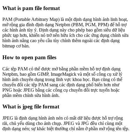
What is pam file format
PAM (Portable Arbitrary Map) là một định dạng hình ảnh linh hoạt,
mở rộng gia đình định dạng Netpbm (PBM, PGM, PPM) để hỗ trợ
các hình ảnh tùy ý. Định dạng này cho phép bao gồm siêu dữ liệu
phức tạp hơn, khiến nó trở nên hữu ích cho các ứng dụng chỉnh sửa
hình ảnh nâng cao yêu cầu tùy chỉnh thêm ngoài các định dạng
bitmap cơ bản.
How to open pam files
Các tệp PAM có thể được mở bằng phần mềm hỗ trợ định dạng
Netpbm, bao gồm GIMP, ImageMagick và một số công cụ xử lý
hình ảnh chuyên dụng trong lĩnh vực khoa học. Bạn cũng có thể
chuyển đổi các tệp PAM sang các định dạng phổ biến hơn như
PNG hoặc JPEG bằng các công cụ chuyển đổi trực tuyến hoặc
phần mềm chỉnh sửa hình ảnh.
What is jpeg file format
JPEG là định dạng hình ảnh nén có mất dữ liệu được hỗ trợ rộng
rãi, chủ yếu dùng cho ảnh chụp. JPEG và JPG đều chỉ cùng một
định dạng nén; sự khác biệt thường chỉ nằm ở phần mở rộng tên tệp.