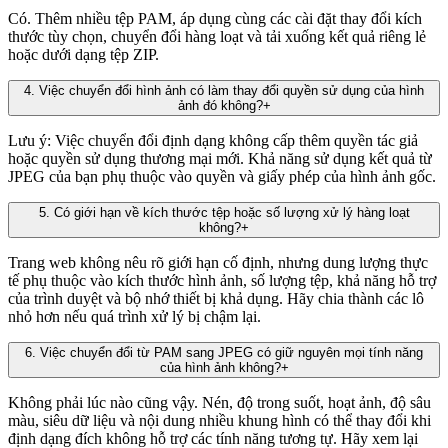
Có. Thêm nhiều tệp PAM, áp dụng cùng các cài đặt thay đổi kích
thước tùy chọn, chuyển đổi hàng loạt và tải xuống kết quả riêng lẻ
hoặc dưới dạng tệp ZIP.
4
.
Việc chuyển đổi hình ảnh có làm thay đổi quyền sử dụng của hình
ảnh đó không?
+
Lưu ý: Việc chuyển đổi định dạng không cấp thêm quyền tác giả
hoặc quyền sử dụng thương mại mới. Khả năng sử dụng kết quả từ
JPEG của bạn phụ thuộc vào quyền và giấy phép của hình ảnh gốc.
5
.
Có giới hạn về kích thước tệp hoặc số lượng xử lý hàng loạt
không?
+
Trang web không nêu rõ giới hạn cố định, nhưng dung lượng thực
tế phụ thuộc vào kích thước hình ảnh, số lượng tệp, khả năng hỗ trợ
của trình duyệt và bộ nhớ thiết bị khả dụng. Hãy chia thành các lô
nhỏ hơn nếu quá trình xử lý bị chậm lại.
6
.
Việc chuyển đổi từ PAM sang JPEG có giữ nguyên mọi tính năng
của hình ảnh không?
+
Không phải lúc nào cũng vậy. Nén, độ trong suốt, hoạt ảnh, độ sâu
màu, siêu dữ liệu và nội dung nhiều khung hình có thể thay đổi khi
định dạng đích không hỗ trợ các tính năng tương tự. Hãy xem lại