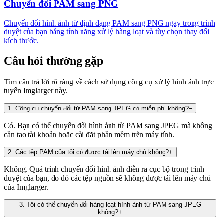
Chuyển đổi PAM sang PNG
Chuyển đổi hình ảnh từ định dạng PAM sang PNG ngay trong trình
duyệt của bạn bằng tính năng xử lý hàng loạt và tùy chọn thay đổi
kích thước.
Câu hỏi thường gặp
Tìm câu trả lời rõ ràng về cách sử dụng công cụ xử lý hình ảnh trực
tuyến Imglarger này.
1
.
Công cụ chuyển đổi từ PAM sang JPEG có miễn phí không?
−
Có. Bạn có thể chuyển đổi hình ảnh từ PAM sang JPEG mà không
cần tạo tài khoản hoặc cài đặt phần mềm trên máy tính.
2
.
Các tệp PAM của tôi có được tải lên máy chủ không?
+
Không. Quá trình chuyển đổi hình ảnh diễn ra cục bộ trong trình
duyệt của bạn, do đó các tệp nguồn sẽ không được tải lên máy chủ
của Imglarger.
3
.
Tôi có thể chuyển đổi hàng loạt hình ảnh từ PAM sang JPEG
không?
+