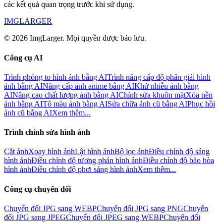
các kết quả quan trọng trước khi sử dụng.
IMGLARGER
© 2026 ImgLarger. Mọi quyền được bảo lưu.
Công cụ AI
Trình phóng to hình ảnh bằng AI
Trình nâng cấp độ phân giải hình
ảnh bằng AI
Nâng cấp ảnh anime bằng AI
Khử nhiễu ảnh bằng
AI
Nâng cao chất lượng ảnh bằng AI
Chỉnh sửa khuôn mặt
Xóa nền
ảnh bằng AI
Tô màu ảnh bằng AI
Sửa chữa ảnh cũ bằng AI
Phục hồi
ảnh cũ bằng AI
Xem thêm...
Trình chỉnh sửa hình ảnh
Cắt ảnh
Xoay hình ảnh
Lật hình ảnh
Bộ lọc ảnh
Điều chỉnh độ sáng
hình ảnh
Điều chỉnh độ tương phản hình ảnh
Điều chỉnh độ bão hòa
hình ảnh
Điều chỉnh độ phơi sáng hình ảnh
Xem thêm...
Công cụ chuyển đổi
Chuyển đổi JPG sang WEBP
Chuyển đổi JPG sang PNG
Chuyển
đổi JPG sang JPEG
Chuyển đổi JPEG sang WEBP
Chuyển đổi