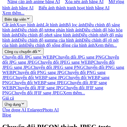
Nâng cấp ảnh anime bằng AI
Xóa nền ảnh bằng AI
Mở rộng
hình ảnh bằng AI
Biến ảnh thành tranh hoạt hình bằng AI
Xem thêm...
Biên tập viên
Cắt ảnh
Xoay hình ảnh
Lật hình ảnh
Bộ lọc ảnh
Điều chỉnh độ sáng
hình ảnh
Điều chỉnh độ tương phản hình ảnh
Điều chỉnh độ bão hòa
hình ảnh
Điều chỉnh độ phơi sáng hình ảnh
Điều chỉnh nhiệt độ màu
hình ảnh
Điều chỉnh độ gamma của hình ảnh
Điều chỉnh độ rõ nét
của hình ảnh
Điều chỉnh độ sống động của hình ảnh
Xem thêm...
Công cụ chuyển đổi
Chuyển đổi JPG sang WEBP
Chuyển đổi JPG sang PNG
Chuyển
đổi JPG sang JPEG
Chuyển đổi JPEG sang WEBP
Chuyển đổi
JPEG sang JPG
Chuyển đổi JPEG sang PNG
Chuyển đổi PNG sang
WEBP
Chuyển đổi PNG sang JPG
Chuyển đổi PNG sang
JPEG
Chuyển đổi WEBP sang JPG
Chuyển đổi WEBP sang
PNG
Chuyển đổi WEBP sang JPEG
Chuyển đổi JFIF sang
WEBP
Chuyển đổi JFIF sang JPG
Chuyển đổi JFIF sang
PNG
Chuyển đổi JFIF sang JPEG
Xem thêm...
Giá cả
Ứng dụng
Ứng dụng AI Enlarger
Photo AI
Blog
Chuyển đổi PICON thành JPEG trực