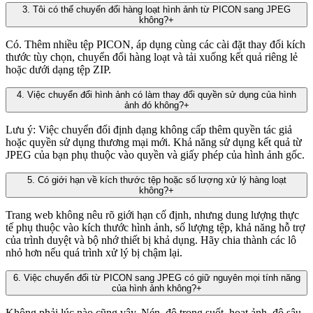
3
.
Tôi có thể chuyển đổi hàng loạt hình ảnh từ PICON sang JPEG
không?
+
Có. Thêm nhiều tệp PICON, áp dụng cùng các cài đặt thay đổi kích
thước tùy chọn, chuyển đổi hàng loạt và tải xuống kết quả riêng lẻ
hoặc dưới dạng tệp ZIP.
4
.
Việc chuyển đổi hình ảnh có làm thay đổi quyền sử dụng của hình
ảnh đó không?
+
Lưu ý: Việc chuyển đổi định dạng không cấp thêm quyền tác giả
hoặc quyền sử dụng thương mại mới. Khả năng sử dụng kết quả từ
JPEG của bạn phụ thuộc vào quyền và giấy phép của hình ảnh gốc.
5
.
Có giới hạn về kích thước tệp hoặc số lượng xử lý hàng loạt
không?
+
Trang web không nêu rõ giới hạn cố định, nhưng dung lượng thực
tế phụ thuộc vào kích thước hình ảnh, số lượng tệp, khả năng hỗ trợ
của trình duyệt và bộ nhớ thiết bị khả dụng. Hãy chia thành các lô
nhỏ hơn nếu quá trình xử lý bị chậm lại.
6
.
Việc chuyển đổi từ PICON sang JPEG có giữ nguyên mọi tính năng
của hình ảnh không?
+
Không phải lúc nào cũng vậy. Nén, độ trong suốt, hoạt ảnh, độ sâu