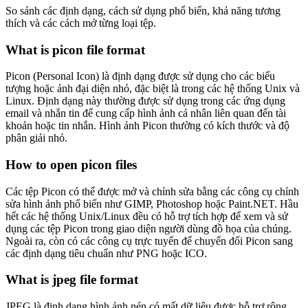
So sánh các định dạng, cách sử dụng phổ biến, khả năng tương
thích và các cách mở từng loại tệp.
What is picon file format
Picon (Personal Icon) là định dạng được sử dụng cho các biểu
tượng hoặc ảnh đại diện nhỏ, đặc biệt là trong các hệ thống Unix và
Linux. Định dạng này thường được sử dụng trong các ứng dụng
email và nhắn tin để cung cấp hình ảnh cá nhân liên quan đến tài
khoản hoặc tin nhắn. Hình ảnh Picon thường có kích thước và độ
phân giải nhỏ.
How to open picon files
Các tệp Picon có thể được mở và chỉnh sửa bằng các công cụ chỉnh
sửa hình ảnh phổ biến như GIMP, Photoshop hoặc Paint.NET. Hầu
hết các hệ thống Unix/Linux đều có hỗ trợ tích hợp để xem và sử
dụng các tệp Picon trong giao diện người dùng đồ họa của chúng.
Ngoài ra, còn có các công cụ trực tuyến để chuyển đổi Picon sang
các định dạng tiêu chuẩn như PNG hoặc ICO.
What is jpeg file format
JPEG là định dạng hình ảnh nén có mất dữ liệu được hỗ trợ rộng