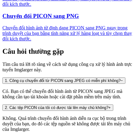
đổi kích thước.
Chuyển đổi PICON sang PNG
Chuyển đổi hình ảnh từ định dạng PICON sang PNG ngay trong
trình duyệt của bạn bằng tính năng xử lý hàng loạt và tùy chọn thay
đổi kích thước.
Câu hỏi thường gặp
Tìm câu trả lời rõ ràng về cách sử dụng công cụ xử lý hình ảnh trực
tuyến Imglarger này.
1
.
Công cụ chuyển đổi từ PICON sang JPEG có miễn phí không?
−
Có. Bạn có thể chuyển đổi hình ảnh từ PICON sang JPEG mà
không cần tạo tài khoản hoặc cài đặt phần mềm trên máy tính.
2
.
Các tệp PICON của tôi có được tải lên máy chủ không?
+
Không. Quá trình chuyển đổi hình ảnh diễn ra cục bộ trong trình
duyệt của bạn, do đó các tệp nguồn sẽ không được tải lên máy chủ
của Imglarger.