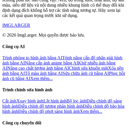
màu, siêu dữ liệu và nội dung nhiều khung hình có thể thay đổi khi
định dạng đích không hỗ trợ các tính năng tương tự. Hãy xem lại
các kết quả quan trọng trước khi sử dụng.
IMGLARGER
© 2026 ImgLarger. Mọi quyền được bảo lưu.
Công cụ AI
Trình phóng to hình ảnh bằng AI
Trình nâng cấp độ phân giải hình
ảnh bằng AI
Nâng cấp ảnh anime bằng AI
Khử nhiễu ảnh bằng
AI
Nâng cao chất lượng ảnh bằng AI
Chỉnh sửa khuôn mặt
Xóa nền
ảnh bằng AI
Tô màu ảnh bằng AI
Sửa chữa ảnh cũ bằng AI
Phục hồi
ảnh cũ bằng AI
Xem thêm...
Trình chỉnh sửa hình ảnh
Cắt ảnh
Xoay hình ảnh
Lật hình ảnh
Bộ lọc ảnh
Điều chỉnh độ sáng
hình ảnh
Điều chỉnh độ tương phản hình ảnh
Điều chỉnh độ bão hòa
hình ảnh
Điều chỉnh độ phơi sáng hình ảnh
Xem thêm...
Công cụ chuyển đổi