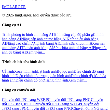
IMGLARGER
© 2026 ImgLarger. Mọi quyền được bảo lưu.
Công cụ AI
Trình phóng to hình ảnh bằng AI
Trình nâng cấp độ phân giải hình
ảnh bằng AI
Nâng cấp ảnh anime bằng AI
Khử nhiễu ảnh bằng
AI
Nâng cao chất lượng ảnh bằng AI
Chỉnh sửa khuôn mặt
Xóa nền
ảnh bằng AI
Tô màu ảnh bằng AI
Sửa chữa ảnh cũ bằng AI
Phục hồi
ảnh cũ bằng AI
Xem thêm...
Trình chỉnh sửa hình ảnh
Cắt ảnh
Xoay hình ảnh
Lật hình ảnh
Bộ lọc ảnh
Điều chỉnh độ sáng
hình ảnh
Điều chỉnh độ tương phản hình ảnh
Điều chỉnh độ bão hòa
hình ảnh
Điều chỉnh độ phơi sáng hình ảnh
Xem thêm...
Công cụ chuyển đổi
Chuyển đổi JPG sang WEBP
Chuyển đổi JPG sang PNG
Chuyển
đổi JPG sang JPEG
Chuyển đổi JPEG sang WEBP
Chuyển đổi
JPEG sang JPG
Chuyển đổi JPEG sang PNG
Chuyển đổi PNG sang