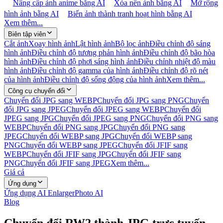
Nâng cấp ảnh anime bằng AI
Xóa nền ảnh bằng AI
Mở rộng
hình ảnh bằng AI
Biến ảnh thành tranh hoạt hình bằng AI
Xem thêm...
Biên tập viên
Cắt ảnh
Xoay hình ảnh
Lật hình ảnh
Bộ lọc ảnh
Điều chỉnh độ sáng
hình ảnh
Điều chỉnh độ tương phản hình ảnh
Điều chỉnh độ bão hòa
hình ảnh
Điều chỉnh độ phơi sáng hình ảnh
Điều chỉnh nhiệt độ màu
hình ảnh
Điều chỉnh độ gamma của hình ảnh
Điều chỉnh độ rõ nét
của hình ảnh
Điều chỉnh độ sống động của hình ảnh
Xem thêm...
Công cụ chuyển đổi
Chuyển đổi JPG sang WEBP
Chuyển đổi JPG sang PNG
Chuyển
đổi JPG sang JPEG
Chuyển đổi JPEG sang WEBP
Chuyển đổi
JPEG sang JPG
Chuyển đổi JPEG sang PNG
Chuyển đổi PNG sang
WEBP
Chuyển đổi PNG sang JPG
Chuyển đổi PNG sang
JPEG
Chuyển đổi WEBP sang JPG
Chuyển đổi WEBP sang
PNG
Chuyển đổi WEBP sang JPEG
Chuyển đổi JFIF sang
WEBP
Chuyển đổi JFIF sang JPG
Chuyển đổi JFIF sang
PNG
Chuyển đổi JFIF sang JPEG
Xem thêm...
Giá cả
Ứng dụng
Ứng dụng AI Enlarger
Photo AI
Blog
Chuyển đổi RW2 thành JPG trực tuyến