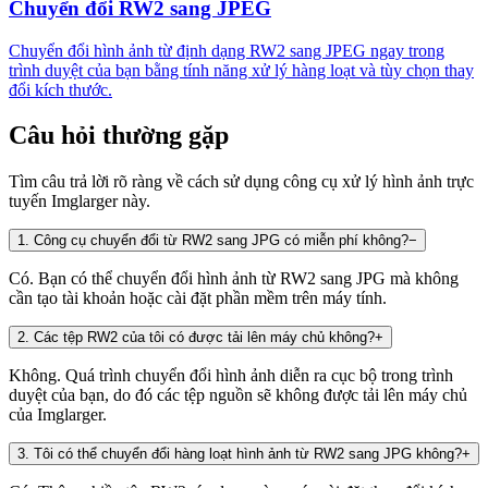
Chuyển đổi RW2 sang JPEG
Chuyển đổi hình ảnh từ định dạng RW2 sang JPEG ngay trong
trình duyệt của bạn bằng tính năng xử lý hàng loạt và tùy chọn thay
đổi kích thước.
Câu hỏi thường gặp
Tìm câu trả lời rõ ràng về cách sử dụng công cụ xử lý hình ảnh trực
tuyến Imglarger này.
1
.
Công cụ chuyển đổi từ RW2 sang JPG có miễn phí không?
−
Có. Bạn có thể chuyển đổi hình ảnh từ RW2 sang JPG mà không
cần tạo tài khoản hoặc cài đặt phần mềm trên máy tính.
2
.
Các tệp RW2 của tôi có được tải lên máy chủ không?
+
Không. Quá trình chuyển đổi hình ảnh diễn ra cục bộ trong trình
duyệt của bạn, do đó các tệp nguồn sẽ không được tải lên máy chủ
của Imglarger.
3
.
Tôi có thể chuyển đổi hàng loạt hình ảnh từ RW2 sang JPG không?
+