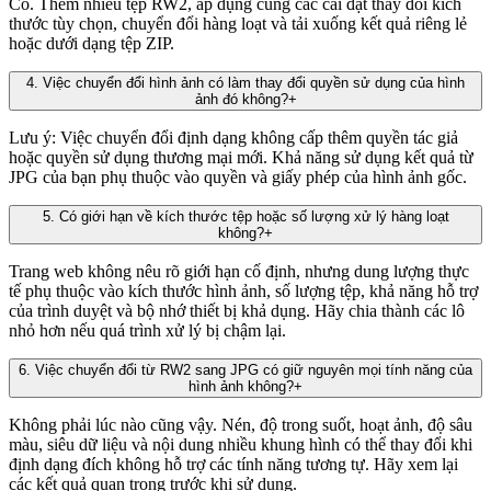
Có. Thêm nhiều tệp RW2, áp dụng cùng các cài đặt thay đổi kích
thước tùy chọn, chuyển đổi hàng loạt và tải xuống kết quả riêng lẻ
hoặc dưới dạng tệp ZIP.
4
.
Việc chuyển đổi hình ảnh có làm thay đổi quyền sử dụng của hình
ảnh đó không?
+
Lưu ý: Việc chuyển đổi định dạng không cấp thêm quyền tác giả
hoặc quyền sử dụng thương mại mới. Khả năng sử dụng kết quả từ
JPG của bạn phụ thuộc vào quyền và giấy phép của hình ảnh gốc.
5
.
Có giới hạn về kích thước tệp hoặc số lượng xử lý hàng loạt
không?
+
Trang web không nêu rõ giới hạn cố định, nhưng dung lượng thực
tế phụ thuộc vào kích thước hình ảnh, số lượng tệp, khả năng hỗ trợ
của trình duyệt và bộ nhớ thiết bị khả dụng. Hãy chia thành các lô
nhỏ hơn nếu quá trình xử lý bị chậm lại.
6
.
Việc chuyển đổi từ RW2 sang JPG có giữ nguyên mọi tính năng của
hình ảnh không?
+
Không phải lúc nào cũng vậy. Nén, độ trong suốt, hoạt ảnh, độ sâu
màu, siêu dữ liệu và nội dung nhiều khung hình có thể thay đổi khi
định dạng đích không hỗ trợ các tính năng tương tự. Hãy xem lại
các kết quả quan trọng trước khi sử dụng.