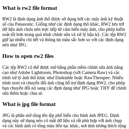
What is rw2 file format
RW2 là định dạng ảnh thô được sử dụng bởi các máy ảnh kỹ thuật
số của Panasonic. Giống như các định dạng thô khác, RW2 lưu trữ
dữ liệu ảnh chưa nén trực tiếp từ cảm biến máy ảnh, cho phép kiểm
soát tốt hơn trong quá trình chỉnh sửa và xử lý hậu kỳ. Các tệp RW2
giữ lại nhiều chi tiết và thông tin màu sắc hơn so với các định dạng
nén như JPG.
How to open rw2 files
Các tệp RW2 có thể được mở bằng phần mềm chỉnh sửa ảnh nâng
cao như Adobe Lightroom, Photoshop (với Camera Raw) và các
trình xử lý ảnh thô khác như Darktable hoặc RawTherapee. Nhiều
trình xem và chuyển đổi ảnh cũng hỗ trợ định dạng RW2, cho phép
bạn chuyển đổi nó sang các định dạng như JPG hoặc TIFF để chỉnh
sửa thêm hoặc chia sẻ.
What is jpg file format
JPG là phần mở rộng tên tệp phổ biến cho hình ảnh JPEG. Định
dạng này sử dụng nén có mất dữ liệu và rất phù hợp với ảnh chụp
và các hình ảnh có tông màu liên tục khác, nơi tính tương thích rộng