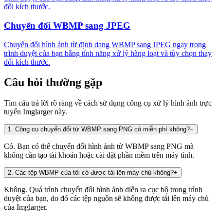
đổi kích thước.
Chuyển đổi WBMP sang JPEG
Chuyển đổi hình ảnh từ định dạng WBMP sang JPEG ngay trong
trình duyệt của bạn bằng tính năng xử lý hàng loạt và tùy chọn thay
đổi kích thước.
Câu hỏi thường gặp
Tìm câu trả lời rõ ràng về cách sử dụng công cụ xử lý hình ảnh trực
tuyến Imglarger này.
1
.
Công cụ chuyển đổi từ WBMP sang PNG có miễn phí không?
−
Có. Bạn có thể chuyển đổi hình ảnh từ WBMP sang PNG mà
không cần tạo tài khoản hoặc cài đặt phần mềm trên máy tính.
2
.
Các tệp WBMP của tôi có được tải lên máy chủ không?
+
Không. Quá trình chuyển đổi hình ảnh diễn ra cục bộ trong trình
duyệt của bạn, do đó các tệp nguồn sẽ không được tải lên máy chủ
của Imglarger.