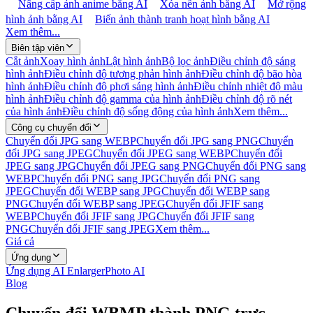
Nâng cấp ảnh anime bằng AI
Xóa nền ảnh bằng AI
Mở rộng
hình ảnh bằng AI
Biến ảnh thành tranh hoạt hình bằng AI
Xem thêm...
Biên tập viên
Cắt ảnh
Xoay hình ảnh
Lật hình ảnh
Bộ lọc ảnh
Điều chỉnh độ sáng
hình ảnh
Điều chỉnh độ tương phản hình ảnh
Điều chỉnh độ bão hòa
hình ảnh
Điều chỉnh độ phơi sáng hình ảnh
Điều chỉnh nhiệt độ màu
hình ảnh
Điều chỉnh độ gamma của hình ảnh
Điều chỉnh độ rõ nét
của hình ảnh
Điều chỉnh độ sống động của hình ảnh
Xem thêm...
Công cụ chuyển đổi
Chuyển đổi JPG sang WEBP
Chuyển đổi JPG sang PNG
Chuyển
đổi JPG sang JPEG
Chuyển đổi JPEG sang WEBP
Chuyển đổi
JPEG sang JPG
Chuyển đổi JPEG sang PNG
Chuyển đổi PNG sang
WEBP
Chuyển đổi PNG sang JPG
Chuyển đổi PNG sang
JPEG
Chuyển đổi WEBP sang JPG
Chuyển đổi WEBP sang
PNG
Chuyển đổi WEBP sang JPEG
Chuyển đổi JFIF sang
WEBP
Chuyển đổi JFIF sang JPG
Chuyển đổi JFIF sang
PNG
Chuyển đổi JFIF sang JPEG
Xem thêm...
Giá cả
Ứng dụng
Ứng dụng AI Enlarger
Photo AI
Blog
Chuyển đổi WBMP thành PNG trực