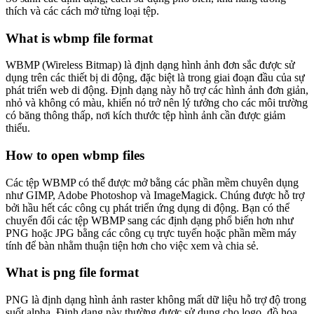
thích và các cách mở từng loại tệp.
What is wbmp file format
WBMP (Wireless Bitmap) là định dạng hình ảnh đơn sắc được sử
dụng trên các thiết bị di động, đặc biệt là trong giai đoạn đầu của sự
phát triển web di động. Định dạng này hỗ trợ các hình ảnh đơn giản,
nhỏ và không có màu, khiến nó trở nên lý tưởng cho các môi trường
có băng thông thấp, nơi kích thước tệp hình ảnh cần được giảm
thiểu.
How to open wbmp files
Các tệp WBMP có thể được mở bằng các phần mềm chuyên dụng
như GIMP, Adobe Photoshop và ImageMagick. Chúng được hỗ trợ
bởi hầu hết các công cụ phát triển ứng dụng di động. Bạn có thể
chuyển đổi các tệp WBMP sang các định dạng phổ biến hơn như
PNG hoặc JPG bằng các công cụ trực tuyến hoặc phần mềm máy
tính để bàn nhằm thuận tiện hơn cho việc xem và chia sẻ.
What is png file format
PNG là định dạng hình ảnh raster không mất dữ liệu hỗ trợ độ trong
suốt alpha. Định dạng này thường được sử dụng cho logo, đồ họa