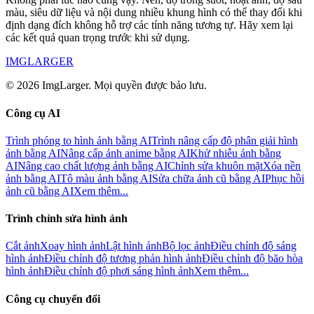
màu, siêu dữ liệu và nội dung nhiều khung hình có thể thay đổi khi
định dạng đích không hỗ trợ các tính năng tương tự. Hãy xem lại
các kết quả quan trọng trước khi sử dụng.
IMGLARGER
© 2026 ImgLarger. Mọi quyền được bảo lưu.
Công cụ AI
Trình phóng to hình ảnh bằng AI
Trình nâng cấp độ phân giải hình
ảnh bằng AI
Nâng cấp ảnh anime bằng AI
Khử nhiễu ảnh bằng
AI
Nâng cao chất lượng ảnh bằng AI
Chỉnh sửa khuôn mặt
Xóa nền
ảnh bằng AI
Tô màu ảnh bằng AI
Sửa chữa ảnh cũ bằng AI
Phục hồi
ảnh cũ bằng AI
Xem thêm...
Trình chỉnh sửa hình ảnh
Cắt ảnh
Xoay hình ảnh
Lật hình ảnh
Bộ lọc ảnh
Điều chỉnh độ sáng
hình ảnh
Điều chỉnh độ tương phản hình ảnh
Điều chỉnh độ bão hòa
hình ảnh
Điều chỉnh độ phơi sáng hình ảnh
Xem thêm...
Công cụ chuyển đổi