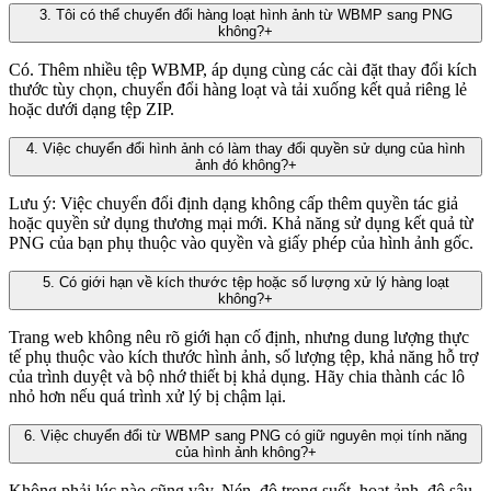
3
.
Tôi có thể chuyển đổi hàng loạt hình ảnh từ WBMP sang PNG
không?
+
Có. Thêm nhiều tệp WBMP, áp dụng cùng các cài đặt thay đổi kích
thước tùy chọn, chuyển đổi hàng loạt và tải xuống kết quả riêng lẻ
hoặc dưới dạng tệp ZIP.
4
.
Việc chuyển đổi hình ảnh có làm thay đổi quyền sử dụng của hình
ảnh đó không?
+
Lưu ý: Việc chuyển đổi định dạng không cấp thêm quyền tác giả
hoặc quyền sử dụng thương mại mới. Khả năng sử dụng kết quả từ
PNG của bạn phụ thuộc vào quyền và giấy phép của hình ảnh gốc.
5
.
Có giới hạn về kích thước tệp hoặc số lượng xử lý hàng loạt
không?
+
Trang web không nêu rõ giới hạn cố định, nhưng dung lượng thực
tế phụ thuộc vào kích thước hình ảnh, số lượng tệp, khả năng hỗ trợ
của trình duyệt và bộ nhớ thiết bị khả dụng. Hãy chia thành các lô
nhỏ hơn nếu quá trình xử lý bị chậm lại.
6
.
Việc chuyển đổi từ WBMP sang PNG có giữ nguyên mọi tính năng
của hình ảnh không?
+
Không phải lúc nào cũng vậy. Nén, độ trong suốt, hoạt ảnh, độ sâu