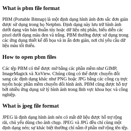
What is pbm file format
PBM (Portable Bitmap) là một định dạng hình ảnh đơn sắc đơn giản
được sử dụng trong họ Netpbm. Định dạng này lưu trữ hình ảnh
dưới dạng văn bản thuần túy hoặc dữ liệu nhị phân, biểu diễn các
pixel dưới dạng màu đen và trắng. PBM thường được sử dụng trong
các ứng dụng thiết kế đồ họa và in ấn đơn giản, nơi chỉ yêu cầu dữ
liệu màu tối thiểu.
How to open pbm files
Các tệp PBM có thể được mở bằng các phần mềm như GIMP,
ImageMagick và XnView. Chúng cũng có thể được chuyển đổi
sang các định dạng khác như PNG hoặc JPG bằng các công cụ trực
tuyến hoặc phần mềm chuyển đổi hình ảnh. PBM cũng được hỗ trợ
bởi nhiều ứng dụng xử lý hình ảnh trong lĩnh vực khoa học và công
nghiệp.
What is jpeg file format
JPEG là định dạng hình ảnh nén có mất dữ liệu được hỗ trợ rộng
rãi, chủ yếu dùng cho ảnh chụp. JPEG và JPG đều chỉ cùng một
định dạng nén; sự khác biệt thường chỉ nằm ở phần mở rộng tên tệp.