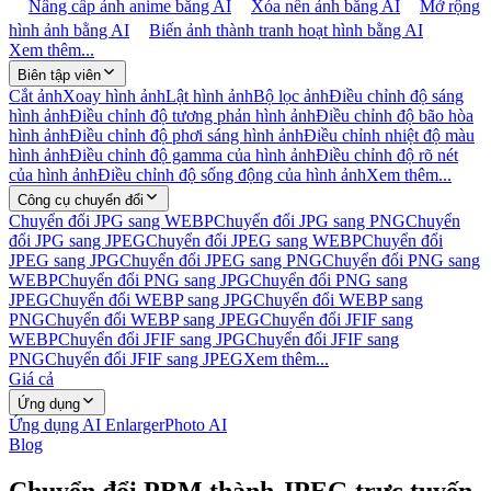
Nâng cấp ảnh anime bằng AI
Xóa nền ảnh bằng AI
Mở rộng
hình ảnh bằng AI
Biến ảnh thành tranh hoạt hình bằng AI
Xem thêm...
Biên tập viên
Cắt ảnh
Xoay hình ảnh
Lật hình ảnh
Bộ lọc ảnh
Điều chỉnh độ sáng
hình ảnh
Điều chỉnh độ tương phản hình ảnh
Điều chỉnh độ bão hòa
hình ảnh
Điều chỉnh độ phơi sáng hình ảnh
Điều chỉnh nhiệt độ màu
hình ảnh
Điều chỉnh độ gamma của hình ảnh
Điều chỉnh độ rõ nét
của hình ảnh
Điều chỉnh độ sống động của hình ảnh
Xem thêm...
Công cụ chuyển đổi
Chuyển đổi JPG sang WEBP
Chuyển đổi JPG sang PNG
Chuyển
đổi JPG sang JPEG
Chuyển đổi JPEG sang WEBP
Chuyển đổi
JPEG sang JPG
Chuyển đổi JPEG sang PNG
Chuyển đổi PNG sang
WEBP
Chuyển đổi PNG sang JPG
Chuyển đổi PNG sang
JPEG
Chuyển đổi WEBP sang JPG
Chuyển đổi WEBP sang
PNG
Chuyển đổi WEBP sang JPEG
Chuyển đổi JFIF sang
WEBP
Chuyển đổi JFIF sang JPG
Chuyển đổi JFIF sang
PNG
Chuyển đổi JFIF sang JPEG
Xem thêm...
Giá cả
Ứng dụng
Ứng dụng AI Enlarger
Photo AI
Blog
Chuyển đổi PBM thành JPEG trực tuyến