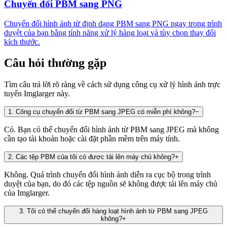
Chuyển đổi PBM sang PNG
Chuyển đổi hình ảnh từ định dạng PBM sang PNG ngay trong trình
duyệt của bạn bằng tính năng xử lý hàng loạt và tùy chọn thay đổi
kích thước.
Câu hỏi thường gặp
Tìm câu trả lời rõ ràng về cách sử dụng công cụ xử lý hình ảnh trực
tuyến Imglarger này.
1
.
Công cụ chuyển đổi từ PBM sang JPEG có miễn phí không?
−
Có. Bạn có thể chuyển đổi hình ảnh từ PBM sang JPEG mà không
cần tạo tài khoản hoặc cài đặt phần mềm trên máy tính.
2
.
Các tệp PBM của tôi có được tải lên máy chủ không?
+
Không. Quá trình chuyển đổi hình ảnh diễn ra cục bộ trong trình
duyệt của bạn, do đó các tệp nguồn sẽ không được tải lên máy chủ
của Imglarger.
3
.
Tôi có thể chuyển đổi hàng loạt hình ảnh từ PBM sang JPEG
không?
+