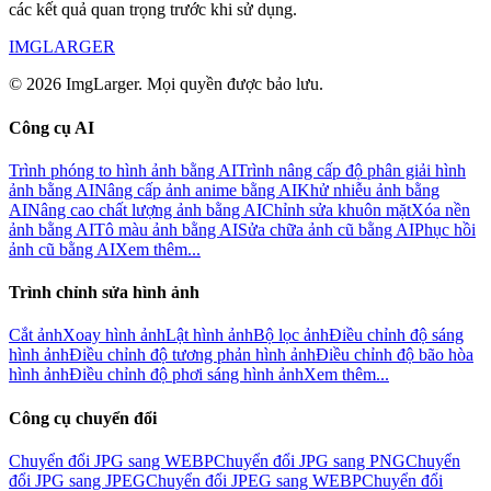
các kết quả quan trọng trước khi sử dụng.
IMGLARGER
© 2026 ImgLarger. Mọi quyền được bảo lưu.
Công cụ AI
Trình phóng to hình ảnh bằng AI
Trình nâng cấp độ phân giải hình
ảnh bằng AI
Nâng cấp ảnh anime bằng AI
Khử nhiễu ảnh bằng
AI
Nâng cao chất lượng ảnh bằng AI
Chỉnh sửa khuôn mặt
Xóa nền
ảnh bằng AI
Tô màu ảnh bằng AI
Sửa chữa ảnh cũ bằng AI
Phục hồi
ảnh cũ bằng AI
Xem thêm...
Trình chỉnh sửa hình ảnh
Cắt ảnh
Xoay hình ảnh
Lật hình ảnh
Bộ lọc ảnh
Điều chỉnh độ sáng
hình ảnh
Điều chỉnh độ tương phản hình ảnh
Điều chỉnh độ bão hòa
hình ảnh
Điều chỉnh độ phơi sáng hình ảnh
Xem thêm...
Công cụ chuyển đổi
Chuyển đổi JPG sang WEBP
Chuyển đổi JPG sang PNG
Chuyển
đổi JPG sang JPEG
Chuyển đổi JPEG sang WEBP
Chuyển đổi