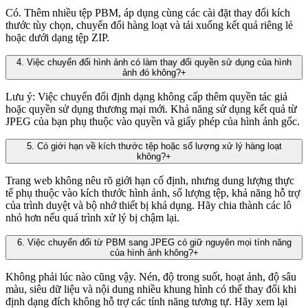
Có. Thêm nhiều tệp PBM, áp dụng cùng các cài đặt thay đổi kích
thước tùy chọn, chuyển đổi hàng loạt và tải xuống kết quả riêng lẻ
hoặc dưới dạng tệp ZIP.
4
.
Việc chuyển đổi hình ảnh có làm thay đổi quyền sử dụng của hình
ảnh đó không?
+
Lưu ý: Việc chuyển đổi định dạng không cấp thêm quyền tác giả
hoặc quyền sử dụng thương mại mới. Khả năng sử dụng kết quả từ
JPEG của bạn phụ thuộc vào quyền và giấy phép của hình ảnh gốc.
5
.
Có giới hạn về kích thước tệp hoặc số lượng xử lý hàng loạt
không?
+
Trang web không nêu rõ giới hạn cố định, nhưng dung lượng thực
tế phụ thuộc vào kích thước hình ảnh, số lượng tệp, khả năng hỗ trợ
của trình duyệt và bộ nhớ thiết bị khả dụng. Hãy chia thành các lô
nhỏ hơn nếu quá trình xử lý bị chậm lại.
6
.
Việc chuyển đổi từ PBM sang JPEG có giữ nguyên mọi tính năng
của hình ảnh không?
+
Không phải lúc nào cũng vậy. Nén, độ trong suốt, hoạt ảnh, độ sâu
màu, siêu dữ liệu và nội dung nhiều khung hình có thể thay đổi khi
định dạng đích không hỗ trợ các tính năng tương tự. Hãy xem lại