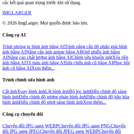
các kết quả quan trọng trước khi sử dụng.
IMGLARGER
© 2026 ImgLarger. Mọi quyền được bảo lưu.
Công cụ AI
Trình phóng to hình ảnh bằng AI
Trình nâng cấp độ phân giải hình
ảnh bằng AI
Nâng cấp ảnh anime bằng AI
Khử nhiễu ảnh bằng
AI
Nâng cao chất lượng ảnh bằng AI
Chỉnh sửa khuôn mặt
Xóa nền
ảnh bằng AI
Tô màu ảnh bằng AI
Sửa chữa ảnh cũ bằng AI
Phục hồi
ảnh cũ bằng AI
Xem thêm...
Trình chỉnh sửa hình ảnh
Cắt ảnh
Xoay hình ảnh
Lật hình ảnh
Bộ lọc ảnh
Điều chỉnh độ sáng
hình ảnh
Điều chỉnh độ tương phản hình ảnh
Điều chỉnh độ bão hòa
hình ảnh
Điều chỉnh độ phơi sáng hình ảnh
Xem thêm...
Công cụ chuyển đổi
Chuyển đổi JPG sang WEBP
Chuyển đổi JPG sang PNG
Chuyển
đổi JPG sang JPEG
Chuyển đổi JPEG sang WEBP
Chuyển đổi