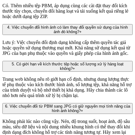
Có. Thêm nhiều tệp PBM, áp dụng cùng các cài đặt thay đổi kích
thước tùy chọn, chuyển đổi hàng loạt và tải xuống kết quả riêng lẻ
hoặc dưới dạng tệp ZIP.
4
.
Việc chuyển đổi hình ảnh có làm thay đổi quyền sử dụng của hình
ảnh đó không?
+
Lưu ý: Việc chuyển đổi định dạng không cấp thêm quyền tác giả
hoặc quyền sử dụng thương mại mới. Khả năng sử dụng kết quả từ
JPG của bạn phụ thuộc vào quyền và giấy phép của hình ảnh gốc.
5
.
Có giới hạn về kích thước tệp hoặc số lượng xử lý hàng loạt
không?
+
Trang web không nêu rõ giới hạn cố định, nhưng dung lượng thực
tế phụ thuộc vào kích thước hình ảnh, số lượng tệp, khả năng hỗ trợ
của trình duyệt và bộ nhớ thiết bị khả dụng. Hãy chia thành các lô
nhỏ hơn nếu quá trình xử lý bị chậm lại.
6
.
Việc chuyển đổi từ PBM sang JPG có giữ nguyên mọi tính năng của
hình ảnh không?
+
Không phải lúc nào cũng vậy. Nén, độ trong suốt, hoạt ảnh, độ sâu
màu, siêu dữ liệu và nội dung nhiều khung hình có thể thay đổi khi
định dạng đích không hỗ trợ các tính năng tương tự. Hãy xem lại