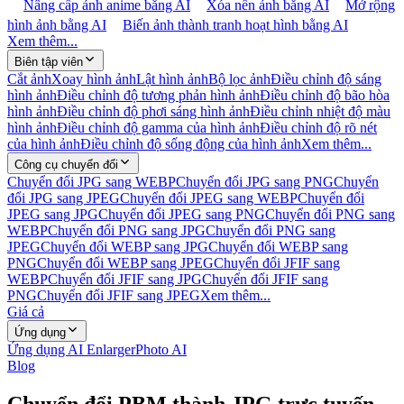
Nâng cấp ảnh anime bằng AI
Xóa nền ảnh bằng AI
Mở rộng
hình ảnh bằng AI
Biến ảnh thành tranh hoạt hình bằng AI
Xem thêm...
Biên tập viên
Cắt ảnh
Xoay hình ảnh
Lật hình ảnh
Bộ lọc ảnh
Điều chỉnh độ sáng
hình ảnh
Điều chỉnh độ tương phản hình ảnh
Điều chỉnh độ bão hòa
hình ảnh
Điều chỉnh độ phơi sáng hình ảnh
Điều chỉnh nhiệt độ màu
hình ảnh
Điều chỉnh độ gamma của hình ảnh
Điều chỉnh độ rõ nét
của hình ảnh
Điều chỉnh độ sống động của hình ảnh
Xem thêm...
Công cụ chuyển đổi
Chuyển đổi JPG sang WEBP
Chuyển đổi JPG sang PNG
Chuyển
đổi JPG sang JPEG
Chuyển đổi JPEG sang WEBP
Chuyển đổi
JPEG sang JPG
Chuyển đổi JPEG sang PNG
Chuyển đổi PNG sang
WEBP
Chuyển đổi PNG sang JPG
Chuyển đổi PNG sang
JPEG
Chuyển đổi WEBP sang JPG
Chuyển đổi WEBP sang
PNG
Chuyển đổi WEBP sang JPEG
Chuyển đổi JFIF sang
WEBP
Chuyển đổi JFIF sang JPG
Chuyển đổi JFIF sang
PNG
Chuyển đổi JFIF sang JPEG
Xem thêm...
Giá cả
Ứng dụng
Ứng dụng AI Enlarger
Photo AI
Blog
Chuyển đổi PBM thành JPG trực tuyến