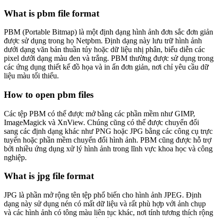
What is pbm file format
PBM (Portable Bitmap) là một định dạng hình ảnh đơn sắc đơn giản
được sử dụng trong họ Netpbm. Định dạng này lưu trữ hình ảnh
dưới dạng văn bản thuần túy hoặc dữ liệu nhị phân, biểu diễn các
pixel dưới dạng màu đen và trắng. PBM thường được sử dụng trong
các ứng dụng thiết kế đồ họa và in ấn đơn giản, nơi chỉ yêu cầu dữ
liệu màu tối thiểu.
How to open pbm files
Các tệp PBM có thể được mở bằng các phần mềm như GIMP,
ImageMagick và XnView. Chúng cũng có thể được chuyển đổi
sang các định dạng khác như PNG hoặc JPG bằng các công cụ trực
tuyến hoặc phần mềm chuyển đổi hình ảnh. PBM cũng được hỗ trợ
bởi nhiều ứng dụng xử lý hình ảnh trong lĩnh vực khoa học và công
nghiệp.
What is jpg file format
JPG là phần mở rộng tên tệp phổ biến cho hình ảnh JPEG. Định
dạng này sử dụng nén có mất dữ liệu và rất phù hợp với ảnh chụp
và các hình ảnh có tông màu liên tục khác, nơi tính tương thích rộng