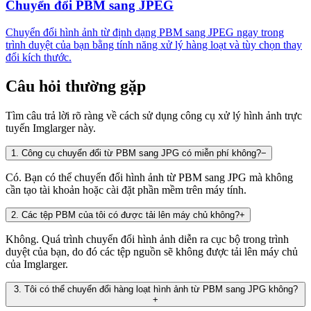
Chuyển đổi PBM sang JPEG
Chuyển đổi hình ảnh từ định dạng PBM sang JPEG ngay trong
trình duyệt của bạn bằng tính năng xử lý hàng loạt và tùy chọn thay
đổi kích thước.
Câu hỏi thường gặp
Tìm câu trả lời rõ ràng về cách sử dụng công cụ xử lý hình ảnh trực
tuyến Imglarger này.
1
.
Công cụ chuyển đổi từ PBM sang JPG có miễn phí không?
−
Có. Bạn có thể chuyển đổi hình ảnh từ PBM sang JPG mà không
cần tạo tài khoản hoặc cài đặt phần mềm trên máy tính.
2
.
Các tệp PBM của tôi có được tải lên máy chủ không?
+
Không. Quá trình chuyển đổi hình ảnh diễn ra cục bộ trong trình
duyệt của bạn, do đó các tệp nguồn sẽ không được tải lên máy chủ
của Imglarger.
3
.
Tôi có thể chuyển đổi hàng loạt hình ảnh từ PBM sang JPG không?
+