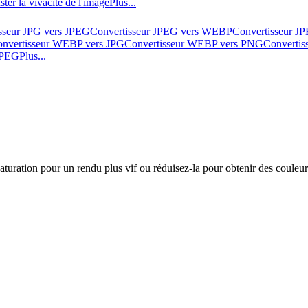
ster la vivacité de l'image
Plus...
sseur JPG vers JPEG
Convertisseur JPEG vers WEBP
Convertisseur J
nvertisseur WEBP vers JPG
Convertisseur WEBP vers PNG
Converti
 JPEG
Plus...
aturation pour un rendu plus vif ou réduisez-la pour obtenir des couleu