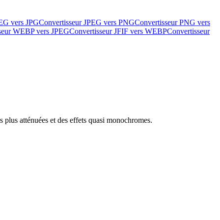
PEG vers JPG
Convertisseur JPEG vers PNG
Convertisseur PNG vers
sseur WEBP vers JPEG
Convertisseur JFIF vers WEBP
Convertisseur
rs plus atténuées et des effets quasi monochromes.