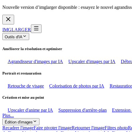
Nouvelle version d’imglarger disponible : essayez le nouvel agrandiss
IMGLARGER
Outils d'IA
Améliorer la résolution et optimiser
Agrandisseur d'images par IA
Upscaler d'images par IA
Débru
Portrait et restauration
Retouche de visage
Colorisation de photos par IA
Restauration
Création et mise au point
Upscaler d'anime par IA
Suppression d'arrière-plan
Extension 
Plus...
Édition d'images
Recadrer l'image
Faire pivoter l'image
Retourner l'image
Filtres photo
Ré