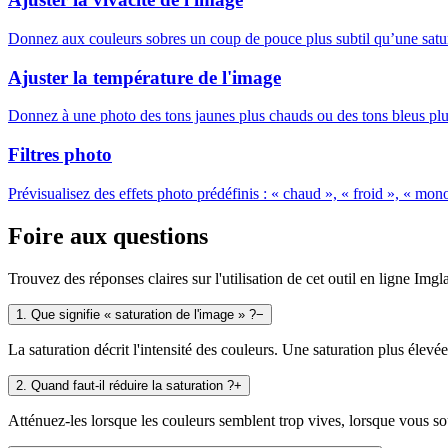
Donnez aux couleurs sobres un coup de pouce plus subtil qu’une satur
Ajuster la température de l'image
Donnez à une photo des tons jaunes plus chauds ou des tons bleus plus
Filtres photo
Prévisualisez des effets photo prédéfinis : « chaud », « froid », « mon
Foire aux questions
Trouvez des réponses claires sur l'utilisation de cet outil en ligne Imgl
1
.
Que signifie « saturation de l'image » ?
−
La saturation décrit l'intensité des couleurs. Une saturation plus élevée 
2
.
Quand faut-il réduire la saturation ?
+
Atténuez-les lorsque les couleurs semblent trop vives, lorsque vous s