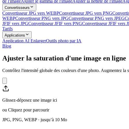
de l'image
Ajuster le gamma de l'image
Ajuster la netteté de l'image
Aju
Convertisseurs
Convertisseur JPG vers WEBP
Convertisseur JPG vers PNG
Converti
WEBP
Convertisseur PNG vers JPG
Convertisseur PNG vers JPEG
Co
JFIF vers JPG
Convertisseur JFIF vers PNG
Convertisseur JFIF vers
Tarifs
Applications
Application AI Enlarger
Outils photo par IA
Blog
Ajuster la saturation d'une image en ligne
Contrôlez l'intensité globale des couleurs d'une photo. Augmentez la s
Glissez-déposez une image ici
ou
Cliquez pour parcourir
JPG, PNG, WEBP · jusqu’à 10 Mo