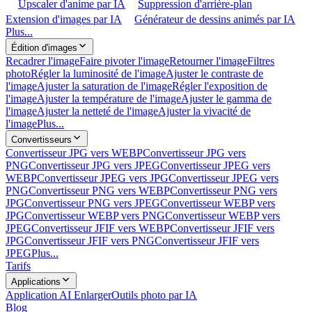
Upscaler d'anime par IA
Suppression d'arrière-plan
Extension d'images par IA
Générateur de dessins animés par IA
Plus...
Édition d'images
Recadrer l'image
Faire pivoter l'image
Retourner l'image
Filtres
photo
Régler la luminosité de l'image
Ajuster le contraste de
l'image
Ajuster la saturation de l'image
Régler l'exposition de
l'image
Ajuster la température de l'image
Ajuster le gamma de
l'image
Ajuster la netteté de l'image
Ajuster la vivacité de
l'image
Plus...
Convertisseurs
Convertisseur JPG vers WEBP
Convertisseur JPG vers
PNG
Convertisseur JPG vers JPEG
Convertisseur JPEG vers
WEBP
Convertisseur JPEG vers JPG
Convertisseur JPEG vers
PNG
Convertisseur PNG vers WEBP
Convertisseur PNG vers
JPG
Convertisseur PNG vers JPEG
Convertisseur WEBP vers
JPG
Convertisseur WEBP vers PNG
Convertisseur WEBP vers
JPEG
Convertisseur JFIF vers WEBP
Convertisseur JFIF vers
JPG
Convertisseur JFIF vers PNG
Convertisseur JFIF vers
JPEG
Plus...
Tarifs
Applications
Application AI Enlarger
Outils photo par IA
Blog