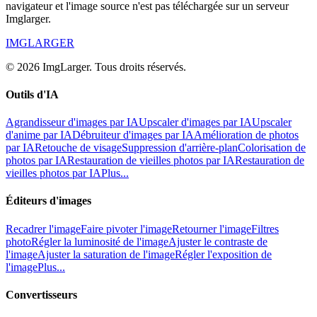
navigateur et l'image source n'est pas téléchargée sur un serveur
Imglarger.
IMGLARGER
© 2026 ImgLarger. Tous droits réservés.
Outils d'IA
Agrandisseur d'images par IA
Upscaler d'images par IA
Upscaler
d'anime par IA
Débruiteur d'images par IA
Amélioration de photos
par IA
Retouche de visage
Suppression d'arrière-plan
Colorisation de
photos par IA
Restauration de vieilles photos par IA
Restauration de
vieilles photos par IA
Plus...
Éditeurs d'images
Recadrer l'image
Faire pivoter l'image
Retourner l'image
Filtres
photo
Régler la luminosité de l'image
Ajuster le contraste de
l'image
Ajuster la saturation de l'image
Régler l'exposition de
l'image
Plus...
Convertisseurs