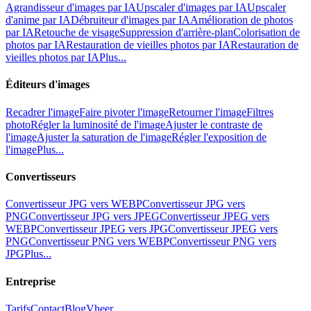
Agrandisseur d'images par IA
Upscaler d'images par IA
Upscaler
d'anime par IA
Débruiteur d'images par IA
Amélioration de photos
par IA
Retouche de visage
Suppression d'arrière-plan
Colorisation de
photos par IA
Restauration de vieilles photos par IA
Restauration de
vieilles photos par IA
Plus...
Éditeurs d'images
Recadrer l'image
Faire pivoter l'image
Retourner l'image
Filtres
photo
Régler la luminosité de l'image
Ajuster le contraste de
l'image
Ajuster la saturation de l'image
Régler l'exposition de
l'image
Plus...
Convertisseurs
Convertisseur JPG vers WEBP
Convertisseur JPG vers
PNG
Convertisseur JPG vers JPEG
Convertisseur JPEG vers
WEBP
Convertisseur JPEG vers JPG
Convertisseur JPEG vers
PNG
Convertisseur PNG vers WEBP
Convertisseur PNG vers
JPG
Plus...
Entreprise
Tarifs
Contact
Blog
Vheer