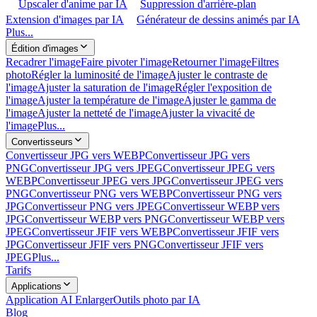
Upscaler d'anime par IA
Suppression d'arrière-plan
Extension d'images par IA
Générateur de dessins animés par IA
Plus...
Édition d'images
Recadrer l'image
Faire pivoter l'image
Retourner l'image
Filtres
photo
Régler la luminosité de l'image
Ajuster le contraste de
l'image
Ajuster la saturation de l'image
Régler l'exposition de
l'image
Ajuster la température de l'image
Ajuster le gamma de
l'image
Ajuster la netteté de l'image
Ajuster la vivacité de
l'image
Plus...
Convertisseurs
Convertisseur JPG vers WEBP
Convertisseur JPG vers
PNG
Convertisseur JPG vers JPEG
Convertisseur JPEG vers
WEBP
Convertisseur JPEG vers JPG
Convertisseur JPEG vers
PNG
Convertisseur PNG vers WEBP
Convertisseur PNG vers
JPG
Convertisseur PNG vers JPEG
Convertisseur WEBP vers
JPG
Convertisseur WEBP vers PNG
Convertisseur WEBP vers
JPEG
Convertisseur JFIF vers WEBP
Convertisseur JFIF vers
JPG
Convertisseur JFIF vers PNG
Convertisseur JFIF vers
JPEG
Plus...
Tarifs
Applications
Application AI Enlarger
Outils photo par IA
Blog