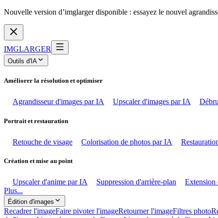
Nouvelle version d’imglarger disponible : essayez le nouvel agrandiss
IMGLARGER
Outils d'IA
Améliorer la résolution et optimiser
Agrandisseur d'images par IA
Upscaler d'images par IA
Débru
Portrait et restauration
Retouche de visage
Colorisation de photos par IA
Restauration
Création et mise au point
Upscaler d'anime par IA
Suppression d'arrière-plan
Extension 
Plus...
Édition d'images
Recadrer l'image
Faire pivoter l'image
Retourner l'image
Filtres photo
Ré