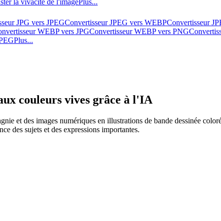
ster la vivacité de l'image
Plus...
sseur JPG vers JPEG
Convertisseur JPEG vers WEBP
Convertisseur J
nvertisseur WEBP vers JPG
Convertisseur WEBP vers PNG
Converti
 JPEG
Plus...
ux couleurs vives grâce à l'IA
gnie et des images numériques en illustrations de bande dessinée color
nce des sujets et des expressions importantes.