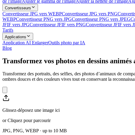
de l'image
Ajuster le gamma de l'image
Ajuster la netteté de l'image
Aju
Convertisseurs
Convertisseur JPG vers WEBP
Convertisseur JPG vers PNG
Converti
WEBP
Convertisseur PNG vers JPG
Convertisseur PNG vers JPEG
Co
JFIF vers JPG
Convertisseur JFIF vers PNG
Convertisseur JFIF vers
Tarifs
Applications
Application AI Enlarger
Outils photo par IA
Blog
Transformez vos photos en dessins animés a
Transformez des portraits, des selfies, des photos d’animaux de compa
ombres douces et des couleurs vives tout en conservant la reconnaissa
Glissez-déposez une image ici
or
Cliquez pour parcourir
JPG, PNG, WEBP
· up to
10
MB