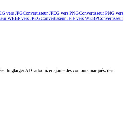
PEG vers JPG
Convertisseur JPEG vers PNG
Convertisseur PNG vers
sseur WEBP vers JPEG
Convertisseur JFIF vers WEBP
Convertisseur
ées. Imglarger AI Cartoonizer ajoute des contours marqués, des