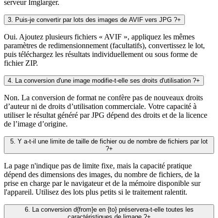
serveur Imglarger.
3
.
Puis-je convertir par lots des images de AVIF vers JPG ?
+
Oui. Ajoutez plusieurs fichiers « AVIF », appliquez les mêmes
paramètres de redimensionnement (facultatifs), convertissez le lot,
puis téléchargez les résultats individuellement ou sous forme de
fichier ZIP.
4
.
La conversion d'une image modifie-t-elle ses droits d'utilisation ?
+
Non. La conversion de format ne confère pas de nouveaux droits
d’auteur ni de droits d’utilisation commerciale. Votre capacité à
utiliser le résultat généré par JPG dépend des droits et de la licence
de l’image d’origine.
5
.
Y a-t-il une limite de taille de fichier ou de nombre de fichiers par lot
?
+
La page n'indique pas de limite fixe, mais la capacité pratique
dépend des dimensions des images, du nombre de fichiers, de la
prise en charge par le navigateur et de la mémoire disponible sur
l'appareil. Utilisez des lots plus petits si le traitement ralentit.
6
.
La conversion d{from}e en {to} préservera-t-elle toutes les
caractéristiques de limage ?
+