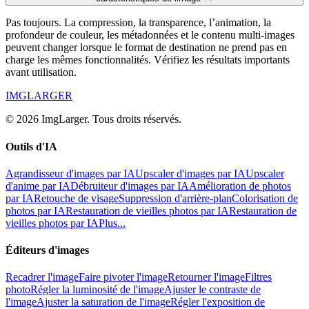
Pas toujours. La compression, la transparence, l’animation, la
profondeur de couleur, les métadonnées et le contenu multi-images
peuvent changer lorsque le format de destination ne prend pas en
charge les mêmes fonctionnalités. Vérifiez les résultats importants
avant utilisation.
IMGLARGER
© 2026 ImgLarger. Tous droits réservés.
Outils d'IA
Agrandisseur d'images par IA
Upscaler d'images par IA
Upscaler
d'anime par IA
Débruiteur d'images par IA
Amélioration de photos
par IA
Retouche de visage
Suppression d'arrière-plan
Colorisation de
photos par IA
Restauration de vieilles photos par IA
Restauration de
vieilles photos par IA
Plus...
Éditeurs d'images
Recadrer l'image
Faire pivoter l'image
Retourner l'image
Filtres
photo
Régler la luminosité de l'image
Ajuster le contraste de
l'image
Ajuster la saturation de l'image
Régler l'exposition de