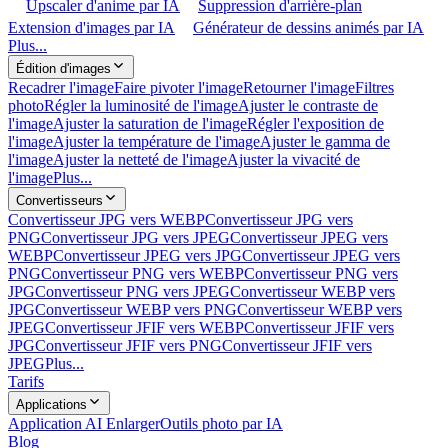
Upscaler d'anime par IA
Suppression d'arrière-plan
Extension d'images par IA
Générateur de dessins animés par IA
Plus...
Édition d'images
Recadrer l'image
Faire pivoter l'image
Retourner l'image
Filtres
photo
Régler la luminosité de l'image
Ajuster le contraste de
l'image
Ajuster la saturation de l'image
Régler l'exposition de
l'image
Ajuster la température de l'image
Ajuster le gamma de
l'image
Ajuster la netteté de l'image
Ajuster la vivacité de
l'image
Plus...
Convertisseurs
Convertisseur JPG vers WEBP
Convertisseur JPG vers
PNG
Convertisseur JPG vers JPEG
Convertisseur JPEG vers
WEBP
Convertisseur JPEG vers JPG
Convertisseur JPEG vers
PNG
Convertisseur PNG vers WEBP
Convertisseur PNG vers
JPG
Convertisseur PNG vers JPEG
Convertisseur WEBP vers
JPG
Convertisseur WEBP vers PNG
Convertisseur WEBP vers
JPEG
Convertisseur JFIF vers WEBP
Convertisseur JFIF vers
JPG
Convertisseur JFIF vers PNG
Convertisseur JFIF vers
JPEG
Plus...
Tarifs
Applications
Application AI Enlarger
Outils photo par IA
Blog