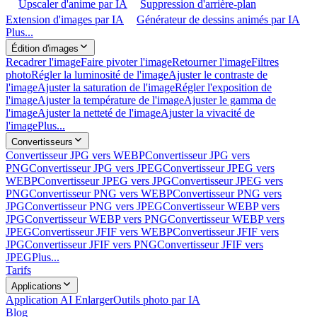
Upscaler d'anime par IA
Suppression d'arrière-plan
Extension d'images par IA
Générateur de dessins animés par IA
Plus...
Édition d'images
Recadrer l'image
Faire pivoter l'image
Retourner l'image
Filtres
photo
Régler la luminosité de l'image
Ajuster le contraste de
l'image
Ajuster la saturation de l'image
Régler l'exposition de
l'image
Ajuster la température de l'image
Ajuster le gamma de
l'image
Ajuster la netteté de l'image
Ajuster la vivacité de
l'image
Plus...
Convertisseurs
Convertisseur JPG vers WEBP
Convertisseur JPG vers
PNG
Convertisseur JPG vers JPEG
Convertisseur JPEG vers
WEBP
Convertisseur JPEG vers JPG
Convertisseur JPEG vers
PNG
Convertisseur PNG vers WEBP
Convertisseur PNG vers
JPG
Convertisseur PNG vers JPEG
Convertisseur WEBP vers
JPG
Convertisseur WEBP vers PNG
Convertisseur WEBP vers
JPEG
Convertisseur JFIF vers WEBP
Convertisseur JFIF vers
JPG
Convertisseur JFIF vers PNG
Convertisseur JFIF vers
JPEG
Plus...
Tarifs
Applications
Application AI Enlarger
Outils photo par IA
Blog