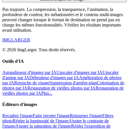
Pas toujours. La compression, la transparence, l’animation, la
profondeur de couleur, les métadonnées et le contenu multi-images
peuvent changer lorsque le format de destination ne prend pas en
charge les mêmes fonctionnalités. Vérifiez les résultats importants
avant utilisation.
IMGLARGER
© 2026 ImgLarger. Tous droits réservés.
Outils d'IA
Agrandisseur d'images par IA
Upscaler d'images par IA
Upscaler
d'anime par IA
Débruiteur d'images par IA
Amélioration de photos
par IA
Retouche de visage
Suppression d'arrière-plan
Colorisation de
photos par IA
Restauration de vieilles photos par IA
Restauration de
vieilles photos par IA
Plus...
Éditeurs d'images
Recadrer l'image
Faire pivoter l'image
Retourner l'image
Filtres
photo
Régler la luminosité de l'image
Ajuster le contraste de
l'image
Ajuster la saturation de l'image
Régler l'exposition de