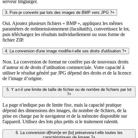
serveur Imglarger.
3
.
Puis-je convertir par lots des images de BMP vers JPG ?
+
Oui. Ajoutez plusieurs fichiers « BMP », appliquez les mêmes
paramètres de redimensionnement (facultatifs), convertissez le lot,
puis téléchargez les résultats individuellement ou sous forme de
fichier ZIP.
4
.
La conversion d'une image modifie-t-elle ses droits d'utilisation ?
+
Non. La conversion de format ne confère pas de nouveaux droits
d’auteur ni de droits d’utilisation commerciale. Votre capacité à
utiliser le résultat généré par JPG dépend des droits et de la licence
de l’image d’origine.
5
.
Y a-t-il une limite de taille de fichier ou de nombre de fichiers par lot
?
+
La page n'indique pas de limite fixe, mais la capacité pratique
dépend des dimensions des images, du nombre de fichiers, de la
prise en charge par le navigateur et de la mémoire disponible sur
l'appareil. Utilisez des lots plus petits si le traitement ralentit.
6
.
La conversion d{from}e en {to} préservera-t-elle toutes les
caractéristiques de limage ?
+