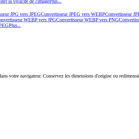
ster la vivacité de l'image
Plus...
sseur JPG vers JPEG
Convertisseur JPEG vers WEBP
Convertisseur J
nvertisseur WEBP vers JPG
Convertisseur WEBP vers PNG
Converti
 JPEG
Plus...
s votre navigateur. Conservez les dimensions d'origine ou redimension