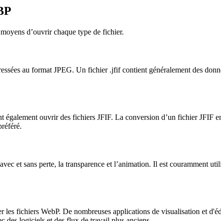
EBP
es moyens d’ouvrir chaque type de fichier.
ressées au format JPEG. Un fichier .jfif contient généralement des donné
également ouvrir des fichiers JFIF. La conversion d’un fichier JFIF en 
préféré.
et sans perte, la transparence et l’animation. Il est couramment utilisé
r les fichiers WebP. De nombreuses applications de visualisation et d'
 des logiciels et des flux de travail plus anciens.