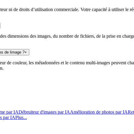
r ni de droits d’utilisation commerciale. Votre capacité à utiliser le r
des dimensions des images, du nombre de fichiers, de la prise en charge 
ues de limage ?
+
deur de couleur, les métadonnées et le contenu multi-images peuvent cha
n.
ime par IA
Débruiteur d'images par IA
Amélioration de photos par IA
Ret
os par IA
Plus...