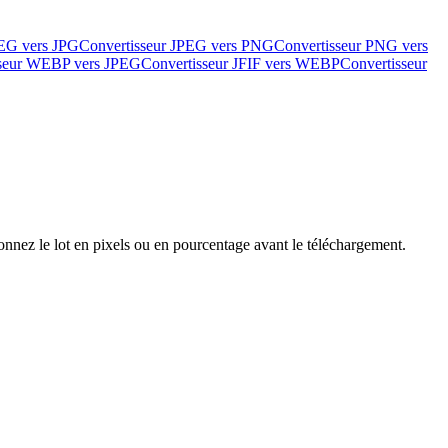
PEG vers JPG
Convertisseur JPEG vers PNG
Convertisseur PNG vers
sseur WEBP vers JPEG
Convertisseur JFIF vers WEBP
Convertisseur
nez le lot en pixels ou en pourcentage avant le téléchargement.