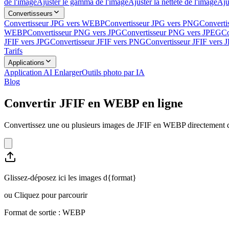
de l'image
Ajuster le gamma de l'image
Ajuster la netteté de l'image
Aju
Convertisseurs
Convertisseur JPG vers WEBP
Convertisseur JPG vers PNG
Converti
WEBP
Convertisseur PNG vers JPG
Convertisseur PNG vers JPEG
Co
JFIF vers JPG
Convertisseur JFIF vers PNG
Convertisseur JFIF vers
Tarifs
Applications
Application AI Enlarger
Outils photo par IA
Blog
Convertir JFIF en WEBP en ligne
Convertissez une ou plusieurs images de JFIF en WEBP directement dan
Glissez-déposez ici les images d{format}
ou
Cliquez pour parcourir
Format de sortie : WEBP