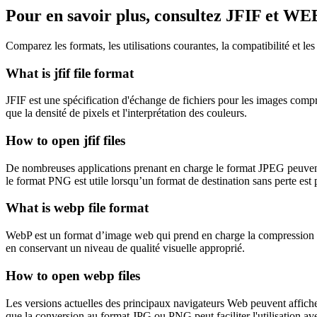
Pour en savoir plus, consultez JFIF et W
Comparez les formats, les utilisations courantes, la compatibilité et l
What is jfif file format
JFIF est une spécification d'échange de fichiers pour les images comp
que la densité de pixels et l'interprétation des couleurs.
How to open jfif files
De nombreuses applications prenant en charge le format JPEG peuvent 
le format PNG est utile lorsqu’un format de destination sans perte est 
What is webp file format
WebP est un format d’image web qui prend en charge la compression avec 
en conservant un niveau de qualité visuelle approprié.
How to open webp files
Les versions actuelles des principaux navigateurs Web peuvent affiche
que la conversion au format JPG ou PNG peut faciliter l'utilisation avec