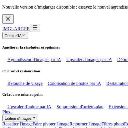
Nouvelle version d’imglarger disponible : essayez le nouvel agrandiss
IMGLARGER
Outils d'IA
Améliorer la résolution et optimiser
Agrandisseur d'images par IA
Upscaler d'images par IA
Débru
Portrait et restauration
Retouche de visage
Colorisation de photos par IA
Restauration
Création et mise au point
Upscaler d'anime par IA
Suppression d'arrière-plan
Extension 
Plus...
Édition d'images
Recadrer l'image
Faire pivoter l'image
Retourner l'image
Filtres photo
Ré