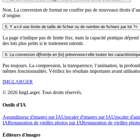
Non. La conversion de format ne confère pas de nouveaux droits d’auteu
d’origine.
5
.
Y a-t-il une limite de taille de fichier ou de nombre de fichiers par lot ?
+
La page n'indique pas de limite fixe, mais la capacité pratique dépend 
des lots plus petits si le traitement ralentit.
6
.
La conversion d{from}e en {to} préservera-t-elle toutes les caractéristiq
Pas toujours. La compression, la transparence, l’animation, la profon
mêmes fonctionnalités. Vérifiez les résultats importants avant utilisatio
IMGLARGER
© 2026 ImgLarger. Tous droits réservés.
Outils d'IA
Agrandisseur d'images par IA
Upscaler d'images par IA
Upscaler d'an
IA
Restauration de vieilles photos par IA
Restauration de vieilles phot
Éditeurs d'images