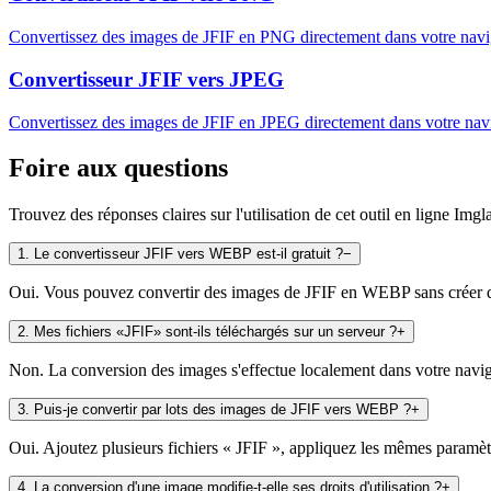
Convertissez des images de JFIF en PNG directement dans votre naviga
Convertisseur JFIF vers JPEG
Convertissez des images de JFIF en JPEG directement dans votre navig
Foire aux questions
Trouvez des réponses claires sur l'utilisation de cet outil en ligne Imgl
1
.
Le convertisseur JFIF vers WEBP est-il gratuit ?
−
Oui. Vous pouvez convertir des images de JFIF en WEBP sans créer de c
2
.
Mes fichiers «JFIF» sont-ils téléchargés sur un serveur ?
+
Non. La conversion des images s'effectue localement dans votre navigat
3
.
Puis-je convertir par lots des images de JFIF vers WEBP ?
+
Oui. Ajoutez plusieurs fichiers « JFIF », appliquez les mêmes paramètre
4
.
La conversion d'une image modifie-t-elle ses droits d'utilisation ?
+