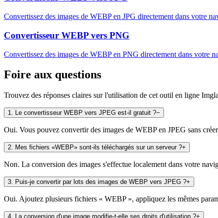
Convertissez des images de WEBP en JPG directement dans votre navig
Convertisseur WEBP vers PNG
Convertissez des images de WEBP en PNG directement dans votre navi
Foire aux questions
Trouvez des réponses claires sur l'utilisation de cet outil en ligne Imgl
1
.
Le convertisseur WEBP vers JPEG est-il gratuit ?
−
Oui. Vous pouvez convertir des images de WEBP en JPEG sans créer de 
2
.
Mes fichiers «WEBP» sont-ils téléchargés sur un serveur ?
+
Non. La conversion des images s'effectue localement dans votre navigat
3
.
Puis-je convertir par lots des images de WEBP vers JPEG ?
+
Oui. Ajoutez plusieurs fichiers « WEBP », appliquez les mêmes paramètr
4
.
La conversion d'une image modifie-t-elle ses droits d'utilisation ?
+