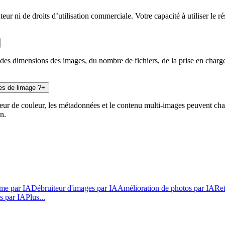
r ni de droits d’utilisation commerciale. Votre capacité à utiliser le r
des dimensions des images, du nombre de fichiers, de la prise en charge 
ues de limage ?
+
deur de couleur, les métadonnées et le contenu multi-images peuvent cha
n.
ime par IA
Débruiteur d'images par IA
Amélioration de photos par IA
Ret
os par IA
Plus...