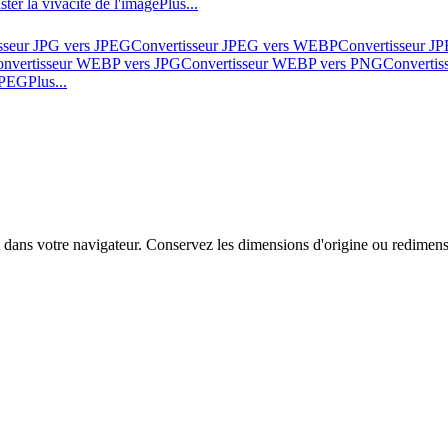
ster la vivacité de l'image
Plus...
sseur JPG vers JPEG
Convertisseur JPEG vers WEBP
Convertisseur J
nvertisseur WEBP vers JPG
Convertisseur WEBP vers PNG
Converti
 JPEG
Plus...
ns votre navigateur. Conservez les dimensions d'origine ou redimensio