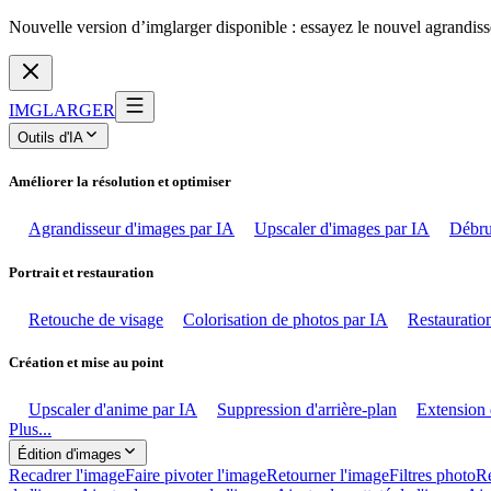
Nouvelle version d’imglarger disponible : essayez le nouvel agrandiss
IMGLARGER
Outils d'IA
Améliorer la résolution et optimiser
Agrandisseur d'images par IA
Upscaler d'images par IA
Débru
Portrait et restauration
Retouche de visage
Colorisation de photos par IA
Restauration
Création et mise au point
Upscaler d'anime par IA
Suppression d'arrière-plan
Extension 
Plus...
Édition d'images
Recadrer l'image
Faire pivoter l'image
Retourner l'image
Filtres photo
Ré