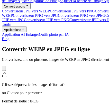
de l'image
Ajuster le gamma de l'image
Ajuster la netteté de l'image
Aju
Convertisseurs
Convertisseur JPG vers WEBP
Convertisseur JPG vers PNG
Converti
WEBP
Convertisseur PNG vers JPG
Convertisseur PNG vers JPEG
Co
JFIF vers JPG
Convertisseur JFIF vers PNG
Convertisseur JFIF vers
Tarifs
Applications
Application AI Enlarger
Outils photo par IA
Blog
Convertir WEBP en JPEG en ligne
Convertissez une ou plusieurs images de WEBP en JPEG directement da
Glissez-déposez ici les images d{format}
ou
Cliquez pour parcourir
Format de sortie : JPEG