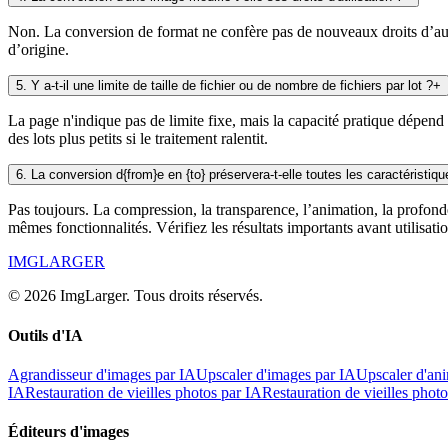
Non. La conversion de format ne confère pas de nouveaux droits d’auteu
d’origine.
5
.
Y a-t-il une limite de taille de fichier ou de nombre de fichiers par lot ?
+
La page n'indique pas de limite fixe, mais la capacité pratique dépend 
des lots plus petits si le traitement ralentit.
6
.
La conversion d{from}e en {to} préservera-t-elle toutes les caractéristiq
Pas toujours. La compression, la transparence, l’animation, la profon
mêmes fonctionnalités. Vérifiez les résultats importants avant utilisatio
IMGLARGER
© 2026 ImgLarger. Tous droits réservés.
Outils d'IA
Agrandisseur d'images par IA
Upscaler d'images par IA
Upscaler d'an
IA
Restauration de vieilles photos par IA
Restauration de vieilles phot
Éditeurs d'images