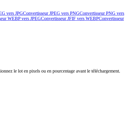
PEG vers JPG
Convertisseur JPEG vers PNG
Convertisseur PNG vers
sseur WEBP vers JPEG
Convertisseur JFIF vers WEBP
Convertisseur
nnez le lot en pixels ou en pourcentage avant le téléchargement.