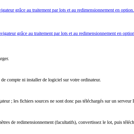
ateur grâce au traitement par lots et au redimensionnement en option.
gateur grâce au traitement par lots et au redimensionnement en option
arger.
compte ni installer de logiciel sur votre ordinateur.
eur ; les fichiers sources ne sont donc pas téléchargés sur un serveur 
es de redimensionnement (facultatifs), convertissez le lot, puis télécha