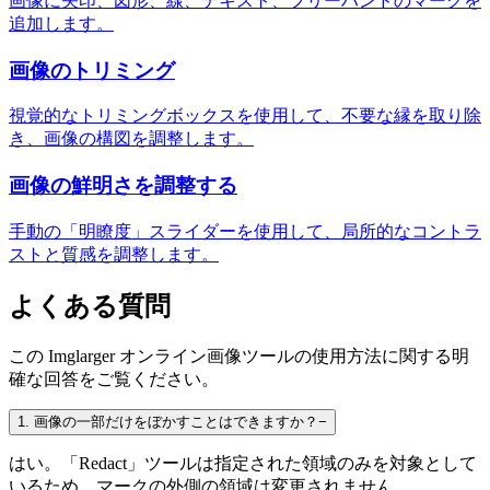
画像に矢印、図形、線、テキスト、フリーハンドのマークを
追加します。
画像のトリミング
視覚的なトリミングボックスを使用して、不要な縁を取り除
き、画像の構図を調整します。
画像の鮮明さを調整する
手動の「明瞭度」スライダーを使用して、局所的なコントラ
ストと質感を調整します。
よくある質問
この Imglarger オンライン画像ツールの使用方法に関する明
確な回答をご覧ください。
1
.
画像の一部だけをぼかすことはできますか？
−
はい。「Redact」ツールは指定された領域のみを対象として
いるため、マークの外側の領域は変更されません。