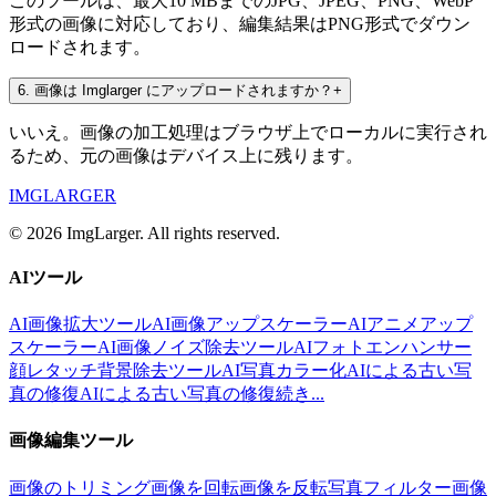
このツールは、最大10 MBまでのJPG、JPEG、PNG、WebP
形式の画像に対応しており、編集結果はPNG形式でダウン
ロードされます。
6
.
画像は Imglarger にアップロードされますか？
+
いいえ。画像の加工処理はブラウザ上でローカルに実行され
るため、元の画像はデバイス上に残ります。
IMGLARGER
© 2026 ImgLarger. All rights reserved.
AIツール
AI画像拡大ツール
AI画像アップスケーラー
AIアニメアップ
スケーラー
AI画像ノイズ除去ツール
AIフォトエンハンサー
顔レタッチ
背景除去ツール
AI写真カラー化
AIによる古い写
真の修復
AIによる古い写真の修復
続き...
画像編集ツール
画像のトリミング
画像を回転
画像を反転
写真フィルター
画像