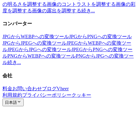
の明るさを調整する
画像のコントラストを調整する
画像の彩
度を調整する
画像の露出を調整する
続き...
コンバーター
JPGからWEBPへの変換ツール
JPGからPNGへの変換ツール
JPGからJPEGへの変換ツール
JPEGからWEBPへの変換ツー
ル
JPEGからJPGへの変換ツール
JPEGからPNGへの変換ツー
ル
PNGからWEBPへの変換ツール
PNGからJPGへの変換ツー
ル
続き...
会社
料金
お問い合わせ
ブログ
Vheer
利用規約
プライバシーポリシー
クッキー
日本語