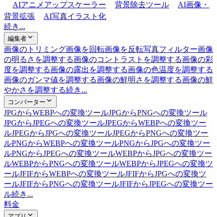
AIアニメアップスケーラー
背景除去ツール
AI画像・
背景拡張
AI写真イラスト化
続き...
編集者
画像のトリミング
画像を回転
画像を反転
写真フィルター
画像
の明るさを調整する
画像のコントラストを調整する
画像の彩
度を調整する
画像の露出を調整する
画像の色温度を調整する
画像のガンマ値を調整する
画像の鮮明さを調整する
画像の鮮
やかさを調整する
続き...
コンバーター
JPGからWEBPへの変換ツール
JPGからPNGへの変換ツール
JPGからJPEGへの変換ツール
JPEGからWEBPへの変換ツー
ル
JPEGからJPGへの変換ツール
JPEGからPNGへの変換ツー
ル
PNGからWEBPへの変換ツール
PNGからJPGへの変換ツー
ル
PNGからJPEGへの変換ツール
WEBPからJPGへの変換ツー
ル
WEBPからPNGへの変換ツール
WEBPからJPEGへの変換ツ
ール
JFIFからWEBPへの変換ツール
JFIFからJPGへの変換ツ
ール
JFIFからPNGへの変換ツール
JFIFからJPEGへの変換ツー
ル
続き...
料金
アプリ