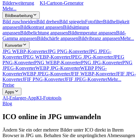
Bilderweiterung
KI-Cartoon-Generator
Mehr...
Bildbearbeitung
Bild zuschneiden
Bild drehen
Bild spiegeln
Fotofilter
Bildhelligkeit
anpassen
Bildkontrast anpassen
Bildsättigung
anpassen
Bildbelichtung anpassen
Bildtemperatur anpassen
Bild-
Gamma anpassen
Bildschärfe anpassen
Bildvibranz anpassen
Mehr...
Konverter
JPG WEBP-Konverter
JPG PNG-Konverter
JPG JPEG-
Konverter
JPEG WEBP-Konverter
JPEG JPG-Konverter
JPEG
PNG-Konverter
PNG WEBP-Konverter
PNG JPG-Konverter
PNG
JPEG-Konverter
WEBP JPG-Konverter
WEBP PNG-
Konverter
WEBP JPEG-Konverter
JFIF WEBP-Konverter
JFIF JPG-
Konverter
JFIF PNG-Konverter
JFIF JPEG-Konverter
Mehr...
Preise
Apps
AI-Enlarger-App
KI-Fototools
Blog
ICO online in JPG umwandeln
Ändern Sie ein oder mehrere Bilder unter ICO direkt in Ihrem
Browser in JPG um. Behalten Sie die ursprünglichen Abmessungen