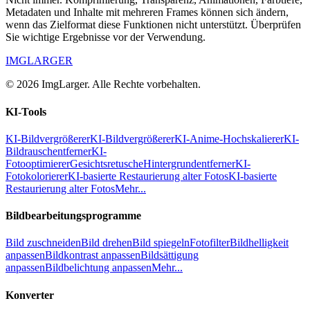
Metadaten und Inhalte mit mehreren Frames können sich ändern,
wenn das Zielformat diese Funktionen nicht unterstützt. Überprüfen
Sie wichtige Ergebnisse vor der Verwendung.
IMGLARGER
© 2026 ImgLarger. Alle Rechte vorbehalten.
KI-Tools
KI-Bildvergrößerer
KI-Bildvergrößerer
KI-Anime-Hochskalierer
KI-
Bildrauschentferner
KI-
Fotooptimierer
Gesichtsretusche
Hintergrundentferner
KI-
Fotokolorierer
KI-basierte Restaurierung alter Fotos
KI-basierte
Restaurierung alter Fotos
Mehr...
Bildbearbeitungsprogramme
Bild zuschneiden
Bild drehen
Bild spiegeln
Fotofilter
Bildhelligkeit
anpassen
Bildkontrast anpassen
Bildsättigung
anpassen
Bildbelichtung anpassen
Mehr...
Konverter