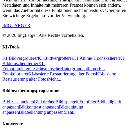
Metadaten und Inhalte mit mehreren Frames können sich ändern,
wenn das Zielformat diese Funktionen nicht unterstützt. Überprüfen
Sie wichtige Ergebnisse vor der Verwendung.
IMGLARGER
© 2026 ImgLarger. Alle Rechte vorbehalten.
KI-Tools
KI-Bildvergrößerer
KI-Bildvergrößerer
KI-Anime-Hochskalierer
KI-
Bildrauschentferner
KI-
Fotooptimierer
Gesichtsretusche
Hintergrundentferner
KI-
Fotokolorierer
KI-basierte Restaurierung alter Fotos
KI-basierte
Restaurierung alter Fotos
Mehr...
Bildbearbeitungsprogramme
Bild zuschneiden
Bild drehen
Bild spiegeln
Fotofilter
Bildhelligkeit
anpassen
Bildkontrast anpassen
Bildsättigung
anpassen
Bildbelichtung anpassen
Mehr...
Konverter