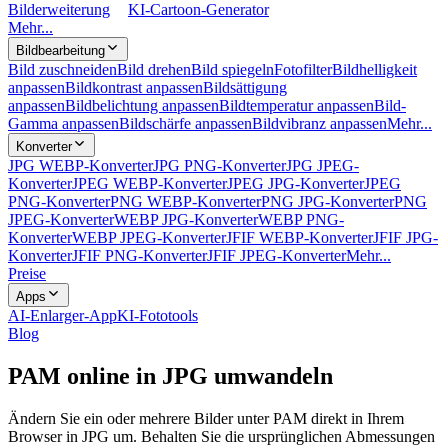
Bilderweiterung
KI-Cartoon-Generator
Mehr...
Bildbearbeitung
Bild zuschneiden
Bild drehen
Bild spiegeln
Fotofilter
Bildhelligkeit
anpassen
Bildkontrast anpassen
Bildsättigung
anpassen
Bildbelichtung anpassen
Bildtemperatur anpassen
Bild-
Gamma anpassen
Bildschärfe anpassen
Bildvibranz anpassen
Mehr...
Konverter
JPG WEBP-Konverter
JPG PNG-Konverter
JPG JPEG-
Konverter
JPEG WEBP-Konverter
JPEG JPG-Konverter
JPEG
PNG-Konverter
PNG WEBP-Konverter
PNG JPG-Konverter
PNG
JPEG-Konverter
WEBP JPG-Konverter
WEBP PNG-
Konverter
WEBP JPEG-Konverter
JFIF WEBP-Konverter
JFIF JPG-
Konverter
JFIF PNG-Konverter
JFIF JPEG-Konverter
Mehr...
Preise
Apps
AI-Enlarger-App
KI-Fototools
Blog
PAM online in JPG umwandeln
Ändern Sie ein oder mehrere Bilder unter PAM direkt in Ihrem
Browser in JPG um. Behalten Sie die ursprünglichen Abmessungen