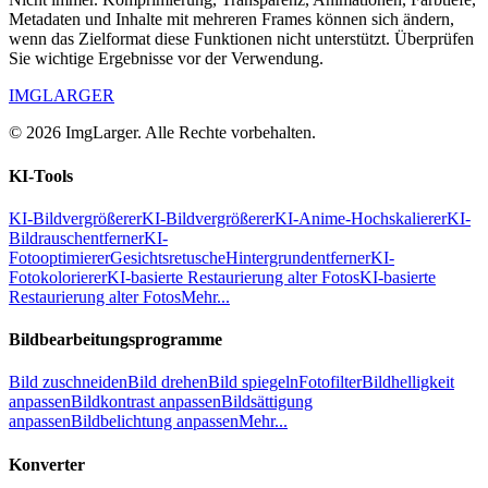
Metadaten und Inhalte mit mehreren Frames können sich ändern,
wenn das Zielformat diese Funktionen nicht unterstützt. Überprüfen
Sie wichtige Ergebnisse vor der Verwendung.
IMGLARGER
© 2026 ImgLarger. Alle Rechte vorbehalten.
KI-Tools
KI-Bildvergrößerer
KI-Bildvergrößerer
KI-Anime-Hochskalierer
KI-
Bildrauschentferner
KI-
Fotooptimierer
Gesichtsretusche
Hintergrundentferner
KI-
Fotokolorierer
KI-basierte Restaurierung alter Fotos
KI-basierte
Restaurierung alter Fotos
Mehr...
Bildbearbeitungsprogramme
Bild zuschneiden
Bild drehen
Bild spiegeln
Fotofilter
Bildhelligkeit
anpassen
Bildkontrast anpassen
Bildsättigung
anpassen
Bildbelichtung anpassen
Mehr...
Konverter