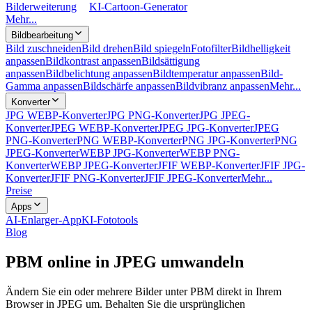
Bilderweiterung
KI-Cartoon-Generator
Mehr...
Bildbearbeitung
Bild zuschneiden
Bild drehen
Bild spiegeln
Fotofilter
Bildhelligkeit
anpassen
Bildkontrast anpassen
Bildsättigung
anpassen
Bildbelichtung anpassen
Bildtemperatur anpassen
Bild-
Gamma anpassen
Bildschärfe anpassen
Bildvibranz anpassen
Mehr...
Konverter
JPG WEBP-Konverter
JPG PNG-Konverter
JPG JPEG-
Konverter
JPEG WEBP-Konverter
JPEG JPG-Konverter
JPEG
PNG-Konverter
PNG WEBP-Konverter
PNG JPG-Konverter
PNG
JPEG-Konverter
WEBP JPG-Konverter
WEBP PNG-
Konverter
WEBP JPEG-Konverter
JFIF WEBP-Konverter
JFIF JPG-
Konverter
JFIF PNG-Konverter
JFIF JPEG-Konverter
Mehr...
Preise
Apps
AI-Enlarger-App
KI-Fototools
Blog
PBM online in JPEG umwandeln
Ändern Sie ein oder mehrere Bilder unter PBM direkt in Ihrem
Browser in JPEG um. Behalten Sie die ursprünglichen