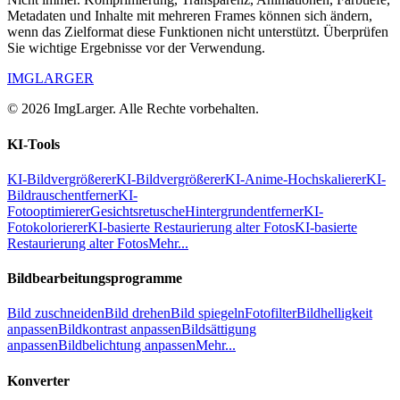
Metadaten und Inhalte mit mehreren Frames können sich ändern,
wenn das Zielformat diese Funktionen nicht unterstützt. Überprüfen
Sie wichtige Ergebnisse vor der Verwendung.
IMGLARGER
© 2026 ImgLarger. Alle Rechte vorbehalten.
KI-Tools
KI-Bildvergrößerer
KI-Bildvergrößerer
KI-Anime-Hochskalierer
KI-
Bildrauschentferner
KI-
Fotooptimierer
Gesichtsretusche
Hintergrundentferner
KI-
Fotokolorierer
KI-basierte Restaurierung alter Fotos
KI-basierte
Restaurierung alter Fotos
Mehr...
Bildbearbeitungsprogramme
Bild zuschneiden
Bild drehen
Bild spiegeln
Fotofilter
Bildhelligkeit
anpassen
Bildkontrast anpassen
Bildsättigung
anpassen
Bildbelichtung anpassen
Mehr...
Konverter