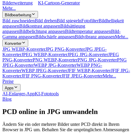
Bilderweiterung
KI-Cartoon-Generator
Mehr...
Bildbearbeitung
Bild zuschneiden
Bild drehen
Bild spiegeln
Fotofilter
Bildhelligkeit
anpassen
Bildkontrast anpassen
Bildsättigung
anpassen
Bildbelichtung anpassen
Bildtemperatur anpassen
Bild-
Gamma anpassen
Bildschärfe anpassen
Bildvibranz anpassen
Mehr...
Konverter
JPG WEBP-Konverter
JPG PNG-Konverter
JPG JPEG-
Konverter
JPEG WEBP-Konverter
JPEG JPG-Konverter
JPEG
PNG-Konverter
PNG WEBP-Konverter
PNG JPG-Konverter
PNG
JPEG-Konverter
WEBP JPG-Konverter
WEBP PNG-
Konverter
WEBP JPEG-Konverter
JFIF WEBP-Konverter
JFIF JPG-
Konverter
JFIF PNG-Konverter
JFIF JPEG-Konverter
Mehr...
Preise
Apps
AI-Enlarger-App
KI-Fototools
Blog
PCD online in JPG umwandeln
Ändern Sie ein oder mehrere Bilder unter PCD direkt in Ihrem
Browser in JPG um. Behalten Sie die ursprünglichen Abmessungen