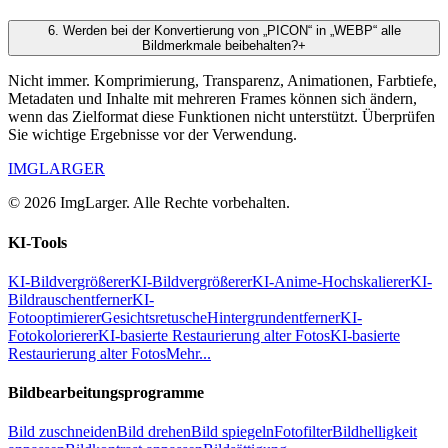
6
.
Werden bei der Konvertierung von „PICON“ in „WEBP“ alle
Bildmerkmale beibehalten?
+
Nicht immer. Komprimierung, Transparenz, Animationen, Farbtiefe,
Metadaten und Inhalte mit mehreren Frames können sich ändern,
wenn das Zielformat diese Funktionen nicht unterstützt. Überprüfen
Sie wichtige Ergebnisse vor der Verwendung.
IMGLARGER
© 2026 ImgLarger. Alle Rechte vorbehalten.
KI-Tools
KI-Bildvergrößerer
KI-Bildvergrößerer
KI-Anime-Hochskalierer
KI-
Bildrauschentferner
KI-
Fotooptimierer
Gesichtsretusche
Hintergrundentferner
KI-
Fotokolorierer
KI-basierte Restaurierung alter Fotos
KI-basierte
Restaurierung alter Fotos
Mehr...
Bildbearbeitungsprogramme
Bild zuschneiden
Bild drehen
Bild spiegeln
Fotofilter
Bildhelligkeit