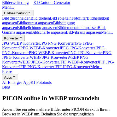
Bilderweiterung
KI-Cartoon-Generator
Mehr...
Bildbearbeitung
Bild zuschneiden
Bild drehen
Bild spiegeln
Fotofilter
Bildhelligkeit
anpassen
Bildkontrast anpassen
Bildsättigung
anpassen
Bildbelichtung anpassen
Bildtemperatur anpassen
Bild-
Gamma anpassen
Bildschärfe anpassen
Bildvibranz anpassen
Mehr...
Konverter
JPG WEBP-Konverter
JPG PNG-Konverter
JPG JPEG-
Konverter
JPEG WEBP-Konverter
JPEG JPG-Konverter
JPEG
PNG-Konverter
PNG WEBP-Konverter
PNG JPG-Konverter
PNG
JPEG-Konverter
WEBP JPG-Konverter
WEBP PNG-
Konverter
WEBP JPEG-Konverter
JFIF WEBP-Konverter
JFIF JPG-
Konverter
JFIF PNG-Konverter
JFIF JPEG-Konverter
Mehr...
Preise
Apps
AI-Enlarger-App
KI-Fototools
Blog
PICON online in WEBP umwandeln
Ändern Sie ein oder mehrere Bilder unter PICON direkt in Ihrem
Browser in WEBP um. Behalten Sie die ursprünglichen