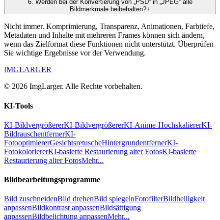
6
.
Werden bei der Konvertierung von „PSD“ in „JPEG“ alle
Bildmerkmale beibehalten?
+
Nicht immer. Komprimierung, Transparenz, Animationen, Farbtiefe,
Metadaten und Inhalte mit mehreren Frames können sich ändern,
wenn das Zielformat diese Funktionen nicht unterstützt. Überprüfen
Sie wichtige Ergebnisse vor der Verwendung.
IMGLARGER
© 2026 ImgLarger. Alle Rechte vorbehalten.
KI-Tools
KI-Bildvergrößerer
KI-Bildvergrößerer
KI-Anime-Hochskalierer
KI-
Bildrauschentferner
KI-
Fotooptimierer
Gesichtsretusche
Hintergrundentferner
KI-
Fotokolorierer
KI-basierte Restaurierung alter Fotos
KI-basierte
Restaurierung alter Fotos
Mehr...
Bildbearbeitungsprogramme
Bild zuschneiden
Bild drehen
Bild spiegeln
Fotofilter
Bildhelligkeit
anpassen
Bildkontrast anpassen
Bildsättigung
anpassen
Bildbelichtung anpassen
Mehr...