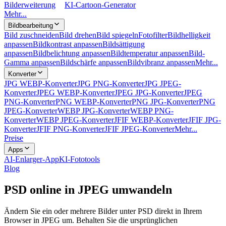
Bilderweiterung
KI-Cartoon-Generator
Mehr...
Bildbearbeitung
Bild zuschneiden
Bild drehen
Bild spiegeln
Fotofilter
Bildhelligkeit
anpassen
Bildkontrast anpassen
Bildsättigung
anpassen
Bildbelichtung anpassen
Bildtemperatur anpassen
Bild-
Gamma anpassen
Bildschärfe anpassen
Bildvibranz anpassen
Mehr...
Konverter
JPG WEBP-Konverter
JPG PNG-Konverter
JPG JPEG-
Konverter
JPEG WEBP-Konverter
JPEG JPG-Konverter
JPEG
PNG-Konverter
PNG WEBP-Konverter
PNG JPG-Konverter
PNG
JPEG-Konverter
WEBP JPG-Konverter
WEBP PNG-
Konverter
WEBP JPEG-Konverter
JFIF WEBP-Konverter
JFIF JPG-
Konverter
JFIF PNG-Konverter
JFIF JPEG-Konverter
Mehr...
Preise
Apps
AI-Enlarger-App
KI-Fototools
Blog
PSD online in JPEG umwandeln
Ändern Sie ein oder mehrere Bilder unter PSD direkt in Ihrem
Browser in JPEG um. Behalten Sie die ursprünglichen