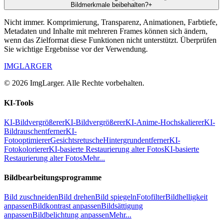
Bildmerkmale beibehalten?
+
Nicht immer. Komprimierung, Transparenz, Animationen, Farbtiefe,
Metadaten und Inhalte mit mehreren Frames können sich ändern,
wenn das Zielformat diese Funktionen nicht unterstützt. Überprüfen
Sie wichtige Ergebnisse vor der Verwendung.
IMGLARGER
© 2026 ImgLarger. Alle Rechte vorbehalten.
KI-Tools
KI-Bildvergrößerer
KI-Bildvergrößerer
KI-Anime-Hochskalierer
KI-
Bildrauschentferner
KI-
Fotooptimierer
Gesichtsretusche
Hintergrundentferner
KI-
Fotokolorierer
KI-basierte Restaurierung alter Fotos
KI-basierte
Restaurierung alter Fotos
Mehr...
Bildbearbeitungsprogramme
Bild zuschneiden
Bild drehen
Bild spiegeln
Fotofilter
Bildhelligkeit
anpassen
Bildkontrast anpassen
Bildsättigung
anpassen
Bildbelichtung anpassen
Mehr...