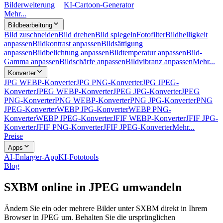
Bilderweiterung
KI-Cartoon-Generator
Mehr...
Bildbearbeitung
Bild zuschneiden
Bild drehen
Bild spiegeln
Fotofilter
Bildhelligkeit
anpassen
Bildkontrast anpassen
Bildsättigung
anpassen
Bildbelichtung anpassen
Bildtemperatur anpassen
Bild-
Gamma anpassen
Bildschärfe anpassen
Bildvibranz anpassen
Mehr...
Konverter
JPG WEBP-Konverter
JPG PNG-Konverter
JPG JPEG-
Konverter
JPEG WEBP-Konverter
JPEG JPG-Konverter
JPEG
PNG-Konverter
PNG WEBP-Konverter
PNG JPG-Konverter
PNG
JPEG-Konverter
WEBP JPG-Konverter
WEBP PNG-
Konverter
WEBP JPEG-Konverter
JFIF WEBP-Konverter
JFIF JPG-
Konverter
JFIF PNG-Konverter
JFIF JPEG-Konverter
Mehr...
Preise
Apps
AI-Enlarger-App
KI-Fototools
Blog
SXBM online in JPEG umwandeln
Ändern Sie ein oder mehrere Bilder unter SXBM direkt in Ihrem
Browser in JPEG um. Behalten Sie die ursprünglichen