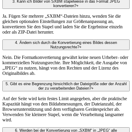
3
.
Kann ich Bilder von SXBM stapelweise in das Format JPEG
konvertieren?
+
Ja. Fügen Sie mehrere „SXBM“-Dateien hinzu, wenden Sie die
gleichen optionalen Einstellungen zur Größenanpassung an,
konvertieren Sie den Stapel und laden Sie die Ergebnisse einzeln
oder als ZIP-Datei herunter.
4
.
Ändern sich durch die Konvertierung eines Bildes dessen
Nutzungsrechte?
+
Nein. Die Formatkonvertierung gewährt keine neuen Urheber- oder
kommerziellen Nutzungsrechte. Ihre Möglichkeit, die Ausgabe von
„JPEG“ zu nutzen, hängt von den Rechten und der Lizenz des
Originalbildes ab.
5
.
Gibt es eine Begrenzung hinsichtlich der Dateigröße oder der Anzahl
der zu verarbeitenden Dateien?
+
Auf der Seite wird kein festes Limit angegeben, aber die praktische
Kapazität hängt von den Bildabmessungen, der Dateianzahl, der
Browserunterstützung und dem verfügbaren Gerätespeicher ab.
Verwenden Sie kleinere Stapel, wenn die Verarbeitung langsamer
wird.
6
.
Werden bei der Konvertierung von „SXBM“ in „JPEG“ alle