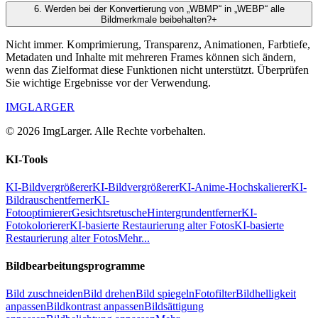
6
.
Werden bei der Konvertierung von „WBMP“ in „WEBP“ alle
Bildmerkmale beibehalten?
+
Nicht immer. Komprimierung, Transparenz, Animationen, Farbtiefe,
Metadaten und Inhalte mit mehreren Frames können sich ändern,
wenn das Zielformat diese Funktionen nicht unterstützt. Überprüfen
Sie wichtige Ergebnisse vor der Verwendung.
IMGLARGER
© 2026 ImgLarger. Alle Rechte vorbehalten.
KI-Tools
KI-Bildvergrößerer
KI-Bildvergrößerer
KI-Anime-Hochskalierer
KI-
Bildrauschentferner
KI-
Fotooptimierer
Gesichtsretusche
Hintergrundentferner
KI-
Fotokolorierer
KI-basierte Restaurierung alter Fotos
KI-basierte
Restaurierung alter Fotos
Mehr...
Bildbearbeitungsprogramme
Bild zuschneiden
Bild drehen
Bild spiegeln
Fotofilter
Bildhelligkeit
anpassen
Bildkontrast anpassen
Bildsättigung