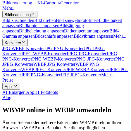
Bilderweiterung
KI-Cartoon-Generator
Mehr...
Bildbearbeitung
Bild zuschneiden
Bild drehen
Bild spiegeln
Fotofilter
Bildhelligkeit
anpassen
Bildkontrast anpassen
Bildsättigung
anpassen
Bildbelichtung anpassen
Bildtemperatur anpassen
Bild-
Gamma anpassen
Bildschärfe anpassen
Bildvibranz anpassen
Mehr...
Konverter
JPG WEBP-Konverter
JPG PNG-Konverter
JPG JPEG-
Konverter
JPEG WEBP-Konverter
JPEG JPG-Konverter
JPEG
PNG-Konverter
PNG WEBP-Konverter
PNG JPG-Konverter
PNG
JPEG-Konverter
WEBP JPG-Konverter
WEBP PNG-
Konverter
WEBP JPEG-Konverter
JFIF WEBP-Konverter
JFIF JPG-
Konverter
JFIF PNG-Konverter
JFIF JPEG-Konverter
Mehr...
Preise
Apps
AI-Enlarger-App
KI-Fototools
Blog
WBMP online in WEBP umwandeln
Ändern Sie ein oder mehrere Bilder unter WBMP direkt in Ihrem
Browser in WEBP um. Behalten Sie die ursprünglichen