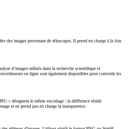
er des images provenant de télescopes. Il prend en charge à la fois
lyse d’images utilisés dans la recherche scientifique et
ertisseurs en ligne sont également disponibles pour convertir les
 JPG » désignent le même encodage ; la différence réside
image et ne prend pas en charge la transparence.
art des éditeurs d'images. Utilisez plutôt le format PNG ou WebP