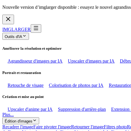
Nouvelle version d’imglarger disponible : essayez le nouvel agrandiss
IMGLARGER
Outils d'IA
Améliorer la résolution et optimiser
Agrandisseur d'images par IA
Upscaler d'images par IA
Débru
Portrait et restauration
Retouche de visage
Colorisation de photos par IA
Restauration
Création et mise au point
Upscaler d'anime par IA
Suppression d'arrière-plan
Extension 
Plus...
Édition d'images
Recadrer l'image
Faire pivoter l'image
Retourner l'image
Filtres photo
Ré