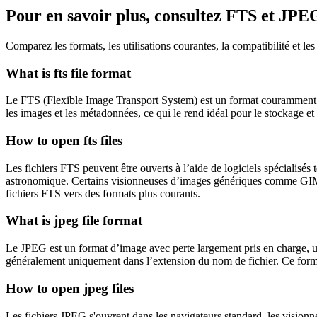
Pour en savoir plus, consultez FTS et JPE
Comparez les formats, les utilisations courantes, la compatibilité et l
What is fts file format
Le FTS (Flexible Image Transport System) est un format couramment uti
les images et les métadonnées, ce qui le rend idéal pour le stockage e
How to open fts files
Les fichiers FTS peuvent être ouverts à l’aide de logiciels spécialis
astronomique. Certains visionneuses d’images génériques comme GIMP 
fichiers FTS vers des formats plus courants.
What is jpeg file format
Le JPEG est un format d’image avec perte largement pris en charge, u
généralement uniquement dans l’extension du nom de fichier. Ce format 
How to open jpeg files
Les fichiers JPEG s'ouvrent dans les navigateurs standard, les visionn