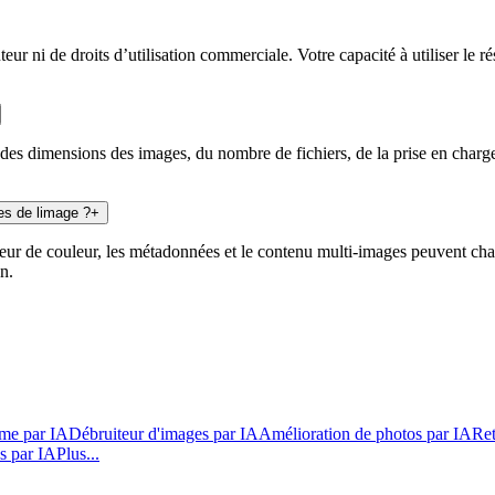
r ni de droits d’utilisation commerciale. Votre capacité à utiliser le r
des dimensions des images, du nombre de fichiers, de la prise en charge 
ues de limage ?
+
deur de couleur, les métadonnées et le contenu multi-images peuvent cha
n.
ime par IA
Débruiteur d'images par IA
Amélioration de photos par IA
Ret
os par IA
Plus...