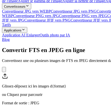
de l'image
Ajuster le gamma de l'image
Ajuster la netteté de l'image
Aju
Convertisseurs
Convertisseur JPG vers WEBP
Convertisseur JPG vers PNG
Converti
WEBP
Convertisseur PNG vers JPG
Convertisseur PNG vers JPEG
Co
JFIF vers JPG
Convertisseur JFIF vers PNG
Convertisseur JFIF vers
Tarifs
Applications
Application AI Enlarger
Outils photo par IA
Blog
Convertir FTS en JPEG en ligne
Convertissez une ou plusieurs images de FTS en JPEG directement dans
Glissez-déposez ici les images d{format}
ou
Cliquez pour parcourir
Format de sortie : JPEG