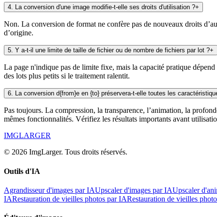
4
.
La conversion d'une image modifie-t-elle ses droits d'utilisation ?
+
Non. La conversion de format ne confère pas de nouveaux droits d’auteu
d’origine.
5
.
Y a-t-il une limite de taille de fichier ou de nombre de fichiers par lot ?
+
La page n'indique pas de limite fixe, mais la capacité pratique dépend 
des lots plus petits si le traitement ralentit.
6
.
La conversion d{from}e en {to} préservera-t-elle toutes les caractéristiq
Pas toujours. La compression, la transparence, l’animation, la profon
mêmes fonctionnalités. Vérifiez les résultats importants avant utilisatio
IMGLARGER
© 2026 ImgLarger. Tous droits réservés.
Outils d'IA
Agrandisseur d'images par IA
Upscaler d'images par IA
Upscaler d'an
IA
Restauration de vieilles photos par IA
Restauration de vieilles phot