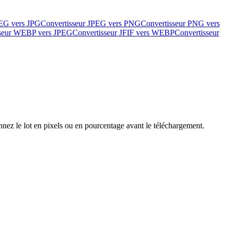
PEG vers JPG
Convertisseur JPEG vers PNG
Convertisseur PNG vers
sseur WEBP vers JPEG
Convertisseur JFIF vers WEBP
Convertisseur
ez le lot en pixels ou en pourcentage avant le téléchargement.