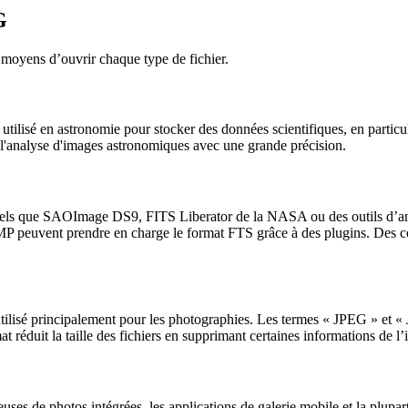
G
es moyens d’ouvrir chaque type de fichier.
lisé en astronomie pour stocker des données scientifiques, en particuli
t l'analyse d'images astronomiques avec une grande précision.
és tels que SAOImage DS9, FITS Liberator de la NASA ou des outils d’ana
peuvent prendre en charge le format FTS grâce à des plugins. Des conv
tilisé principalement pour les photographies. Les termes « JPEG » et «
réduit la taille des fichiers en supprimant certaines informations de l’
euses de photos intégrées, les applications de galerie mobile et la plup