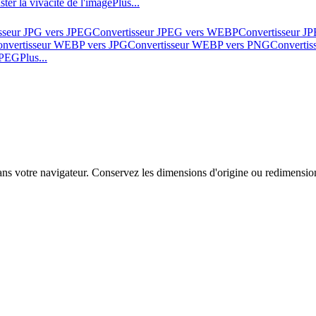
ster la vivacité de l'image
Plus...
sseur JPG vers JPEG
Convertisseur JPEG vers WEBP
Convertisseur J
nvertisseur WEBP vers JPG
Convertisseur WEBP vers PNG
Converti
 JPEG
Plus...
 votre navigateur. Conservez les dimensions d'origine ou redimensionn