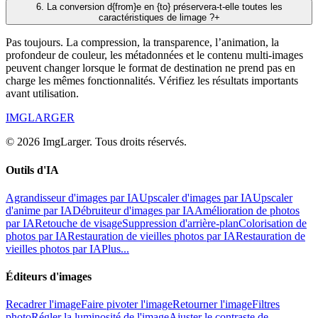
6
.
La conversion d{from}e en {to} préservera-t-elle toutes les
caractéristiques de limage ?
+
Pas toujours. La compression, la transparence, l’animation, la
profondeur de couleur, les métadonnées et le contenu multi-images
peuvent changer lorsque le format de destination ne prend pas en
charge les mêmes fonctionnalités. Vérifiez les résultats importants
avant utilisation.
IMGLARGER
© 2026 ImgLarger. Tous droits réservés.
Outils d'IA
Agrandisseur d'images par IA
Upscaler d'images par IA
Upscaler
d'anime par IA
Débruiteur d'images par IA
Amélioration de photos
par IA
Retouche de visage
Suppression d'arrière-plan
Colorisation de
photos par IA
Restauration de vieilles photos par IA
Restauration de
vieilles photos par IA
Plus...
Éditeurs d'images
Recadrer l'image
Faire pivoter l'image
Retourner l'image
Filtres
photo
Régler la luminosité de l'image
Ajuster le contraste de