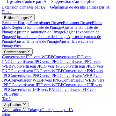
Upscaler d'anime par IA
Suppression d'arrière-plan
Extension d'images par IA
Générateur de dessins animés par IA
Plus...
Édition d'images
Recadrer l'image
Faire pivoter l'image
Retourner l'image
Filtres
photo
Régler la luminosité de l'image
Ajuster le contraste de
l'image
Ajuster la saturation de l'image
Régler l'exposition de
l'image
Ajuster la température de l'image
Ajuster le gamma de
l'image
Ajuster la netteté de l'image
Ajuster la vivacité de
l'image
Plus...
Convertisseurs
Convertisseur JPG vers WEBP
Convertisseur JPG vers
PNG
Convertisseur JPG vers JPEG
Convertisseur JPEG vers
WEBP
Convertisseur JPEG vers JPG
Convertisseur JPEG vers
PNG
Convertisseur PNG vers WEBP
Convertisseur PNG vers
JPG
Convertisseur PNG vers JPEG
Convertisseur WEBP vers
JPG
Convertisseur WEBP vers PNG
Convertisseur WEBP vers
JPEG
Convertisseur JFIF vers WEBP
Convertisseur JFIF vers
JPG
Convertisseur JFIF vers PNG
Convertisseur JFIF vers
JPEG
Plus...
Tarifs
Applications
Application AI Enlarger
Outils photo par IA
Blog