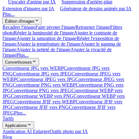
Upscaler d'anime par IA
Suppression d'arrière-plan
Extension d'images par IA
Générateur de dessins animés par IA
Plus...
Édition d'images
Recadrer l'image
Faire pivoter l'image
Retourner l'image
Filtres
photo
Régler la luminosité de l'image
Ajuster le contraste de
l'image
Ajuster la saturation de l'image
Régler l'exposition de
l'image
Ajuster la température de l'image
Ajuster le gamma de
l'image
Ajuster la netteté de l'image
Ajuster la vivacité de
l'image
Plus...
Convertisseurs
Convertisseur JPG vers WEBP
Convertisseur JPG vers
PNG
Convertisseur JPG vers JPEG
Convertisseur JPEG vers
WEBP
Convertisseur JPEG vers JPG
Convertisseur JPEG vers
PNG
Convertisseur PNG vers WEBP
Convertisseur PNG vers
JPG
Convertisseur PNG vers JPEG
Convertisseur WEBP vers
JPG
Convertisseur WEBP vers PNG
Convertisseur WEBP vers
JPEG
Convertisseur JFIF vers WEBP
Convertisseur JFIF vers
JPG
Convertisseur JFIF vers PNG
Convertisseur JFIF vers
JPEG
Plus...
Tarifs
Applications
Application AI Enlarger
Outils photo par IA
Blog