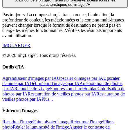
6
.
La conversion d{from}e en {to} préservera-t-elle toutes les
caractéristiques de limage ?
+
Pas toujours. La compression, la transparence, l’animation, la
profondeur de couleur, les métadonnées et le contenu multi-images
peuvent changer lorsque le format de destination ne prend pas en
charge les mêmes fonctionnalités. Vérifiez les résultats importants
avant utilisation.
IMGLARGER
© 2026 ImgLarger. Tous droits réservés.
Outils d'IA
Agrandisseur d'images par IA
Upscaler d'images par IA
Upscaler
d'anime par IA
Débruiteur d'images par IA
Amélioration de photos
par IA
Retouche de visage
Suppression d'arrière-plan
Colorisation de
photos par IA
Restauration de vieilles photos par IA
Restauration de
vieilles photos par IA
Plus...
Éditeurs d'images
Recadrer l'image
Faire pivoter l'image
Retourner l'image
Filtres
photo
Régler la luminosité de l'image
Ajuster le contraste de