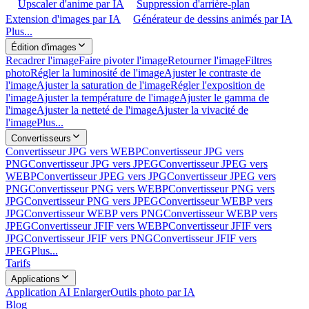
Upscaler d'anime par IA
Suppression d'arrière-plan
Extension d'images par IA
Générateur de dessins animés par IA
Plus...
Édition d'images
Recadrer l'image
Faire pivoter l'image
Retourner l'image
Filtres
photo
Régler la luminosité de l'image
Ajuster le contraste de
l'image
Ajuster la saturation de l'image
Régler l'exposition de
l'image
Ajuster la température de l'image
Ajuster le gamma de
l'image
Ajuster la netteté de l'image
Ajuster la vivacité de
l'image
Plus...
Convertisseurs
Convertisseur JPG vers WEBP
Convertisseur JPG vers
PNG
Convertisseur JPG vers JPEG
Convertisseur JPEG vers
WEBP
Convertisseur JPEG vers JPG
Convertisseur JPEG vers
PNG
Convertisseur PNG vers WEBP
Convertisseur PNG vers
JPG
Convertisseur PNG vers JPEG
Convertisseur WEBP vers
JPG
Convertisseur WEBP vers PNG
Convertisseur WEBP vers
JPEG
Convertisseur JFIF vers WEBP
Convertisseur JFIF vers
JPG
Convertisseur JFIF vers PNG
Convertisseur JFIF vers
JPEG
Plus...
Tarifs
Applications
Application AI Enlarger
Outils photo par IA
Blog