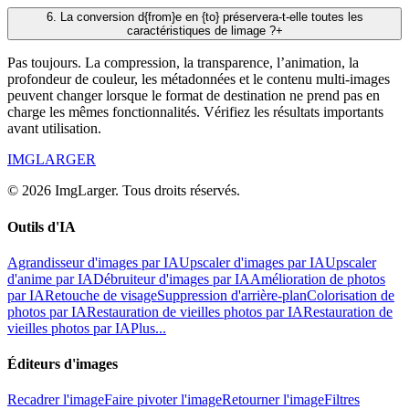
6
.
La conversion d{from}e en {to} préservera-t-elle toutes les
caractéristiques de limage ?
+
Pas toujours. La compression, la transparence, l’animation, la
profondeur de couleur, les métadonnées et le contenu multi-images
peuvent changer lorsque le format de destination ne prend pas en
charge les mêmes fonctionnalités. Vérifiez les résultats importants
avant utilisation.
IMGLARGER
© 2026 ImgLarger. Tous droits réservés.
Outils d'IA
Agrandisseur d'images par IA
Upscaler d'images par IA
Upscaler
d'anime par IA
Débruiteur d'images par IA
Amélioration de photos
par IA
Retouche de visage
Suppression d'arrière-plan
Colorisation de
photos par IA
Restauration de vieilles photos par IA
Restauration de
vieilles photos par IA
Plus...
Éditeurs d'images
Recadrer l'image
Faire pivoter l'image
Retourner l'image
Filtres