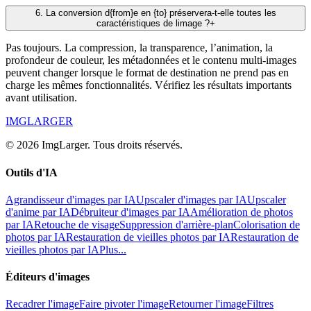
6
.
La conversion d{from}e en {to} préservera-t-elle toutes les
caractéristiques de limage ?
+
Pas toujours. La compression, la transparence, l’animation, la
profondeur de couleur, les métadonnées et le contenu multi-images
peuvent changer lorsque le format de destination ne prend pas en
charge les mêmes fonctionnalités. Vérifiez les résultats importants
avant utilisation.
IMGLARGER
© 2026 ImgLarger. Tous droits réservés.
Outils d'IA
Agrandisseur d'images par IA
Upscaler d'images par IA
Upscaler
d'anime par IA
Débruiteur d'images par IA
Amélioration de photos
par IA
Retouche de visage
Suppression d'arrière-plan
Colorisation de
photos par IA
Restauration de vieilles photos par IA
Restauration de
vieilles photos par IA
Plus...
Éditeurs d'images
Recadrer l'image
Faire pivoter l'image
Retourner l'image
Filtres