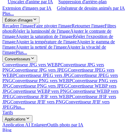
Upscaler d'anime par IA
Suppression d'arrière-plan
Extension d'images par IA
Générateur de dessins animés par IA
Plus...
Édition d'images
Recadrer l'image
Faire pivoter l'image
Retourner l'image
Filtres
photo
Régler la luminosité de l'image
Ajuster le contraste de
l'image
Ajuster la saturation de l'image
Régler l'exposition de
l'image
Ajuster la température de l'image
Ajuster le gamma de
l'image
Ajuster la netteté de l'image
Ajuster la vivacité de
l'image
Plus...
Convertisseurs
Convertisseur JPG vers WEBP
Convertisseur JPG vers
PNG
Convertisseur JPG vers JPEG
Convertisseur JPEG vers
WEBP
Convertisseur JPEG vers JPG
Convertisseur JPEG vers
PNG
Convertisseur PNG vers WEBP
Convertisseur PNG vers
JPG
Convertisseur PNG vers JPEG
Convertisseur WEBP vers
JPG
Convertisseur WEBP vers PNG
Convertisseur WEBP vers
JPEG
Convertisseur JFIF vers WEBP
Convertisseur JFIF vers
JPG
Convertisseur JFIF vers PNG
Convertisseur JFIF vers
JPEG
Plus...
Tarifs
Applications
Application AI Enlarger
Outils photo par IA
Blog