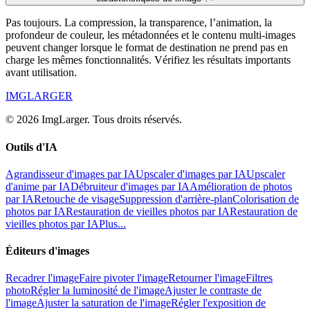
Pas toujours. La compression, la transparence, l’animation, la
profondeur de couleur, les métadonnées et le contenu multi-images
peuvent changer lorsque le format de destination ne prend pas en
charge les mêmes fonctionnalités. Vérifiez les résultats importants
avant utilisation.
IMGLARGER
© 2026 ImgLarger. Tous droits réservés.
Outils d'IA
Agrandisseur d'images par IA
Upscaler d'images par IA
Upscaler
d'anime par IA
Débruiteur d'images par IA
Amélioration de photos
par IA
Retouche de visage
Suppression d'arrière-plan
Colorisation de
photos par IA
Restauration de vieilles photos par IA
Restauration de
vieilles photos par IA
Plus...
Éditeurs d'images
Recadrer l'image
Faire pivoter l'image
Retourner l'image
Filtres
photo
Régler la luminosité de l'image
Ajuster le contraste de
l'image
Ajuster la saturation de l'image
Régler l'exposition de