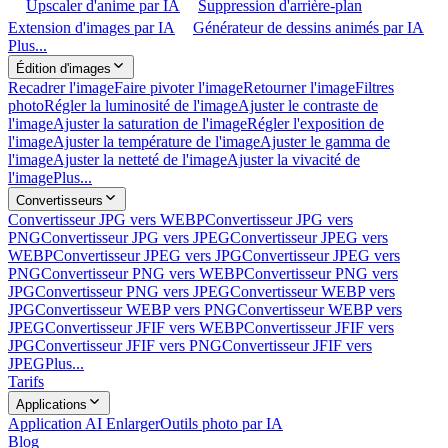
Upscaler d'anime par IA
Suppression d'arrière-plan
Extension d'images par IA
Générateur de dessins animés par IA
Plus...
Édition d'images
Recadrer l'image
Faire pivoter l'image
Retourner l'image
Filtres
photo
Régler la luminosité de l'image
Ajuster le contraste de
l'image
Ajuster la saturation de l'image
Régler l'exposition de
l'image
Ajuster la température de l'image
Ajuster le gamma de
l'image
Ajuster la netteté de l'image
Ajuster la vivacité de
l'image
Plus...
Convertisseurs
Convertisseur JPG vers WEBP
Convertisseur JPG vers
PNG
Convertisseur JPG vers JPEG
Convertisseur JPEG vers
WEBP
Convertisseur JPEG vers JPG
Convertisseur JPEG vers
PNG
Convertisseur PNG vers WEBP
Convertisseur PNG vers
JPG
Convertisseur PNG vers JPEG
Convertisseur WEBP vers
JPG
Convertisseur WEBP vers PNG
Convertisseur WEBP vers
JPEG
Convertisseur JFIF vers WEBP
Convertisseur JFIF vers
JPG
Convertisseur JFIF vers PNG
Convertisseur JFIF vers
JPEG
Plus...
Tarifs
Applications
Application AI Enlarger
Outils photo par IA
Blog