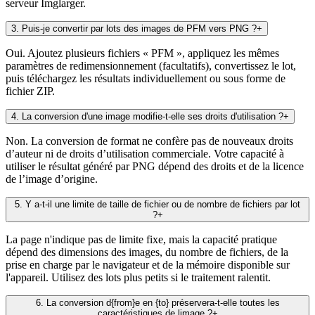
serveur Imglarger.
3
.
Puis-je convertir par lots des images de PFM vers PNG ?
+
Oui. Ajoutez plusieurs fichiers « PFM », appliquez les mêmes
paramètres de redimensionnement (facultatifs), convertissez le lot,
puis téléchargez les résultats individuellement ou sous forme de
fichier ZIP.
4
.
La conversion d'une image modifie-t-elle ses droits d'utilisation ?
+
Non. La conversion de format ne confère pas de nouveaux droits
d’auteur ni de droits d’utilisation commerciale. Votre capacité à
utiliser le résultat généré par PNG dépend des droits et de la licence
de l’image d’origine.
5
.
Y a-t-il une limite de taille de fichier ou de nombre de fichiers par lot
?
+
La page n'indique pas de limite fixe, mais la capacité pratique
dépend des dimensions des images, du nombre de fichiers, de la
prise en charge par le navigateur et de la mémoire disponible sur
l'appareil. Utilisez des lots plus petits si le traitement ralentit.
6
.
La conversion d{from}e en {to} préservera-t-elle toutes les
caractéristiques de limage ?
+