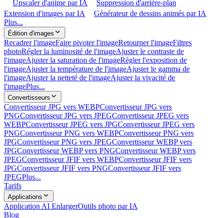
Upscaler d'anime par IA
Suppression d'arrière-plan
Extension d'images par IA
Générateur de dessins animés par IA
Plus...
Édition d'images
Recadrer l'image
Faire pivoter l'image
Retourner l'image
Filtres
photo
Régler la luminosité de l'image
Ajuster le contraste de
l'image
Ajuster la saturation de l'image
Régler l'exposition de
l'image
Ajuster la température de l'image
Ajuster le gamma de
l'image
Ajuster la netteté de l'image
Ajuster la vivacité de
l'image
Plus...
Convertisseurs
Convertisseur JPG vers WEBP
Convertisseur JPG vers
PNG
Convertisseur JPG vers JPEG
Convertisseur JPEG vers
WEBP
Convertisseur JPEG vers JPG
Convertisseur JPEG vers
PNG
Convertisseur PNG vers WEBP
Convertisseur PNG vers
JPG
Convertisseur PNG vers JPEG
Convertisseur WEBP vers
JPG
Convertisseur WEBP vers PNG
Convertisseur WEBP vers
JPEG
Convertisseur JFIF vers WEBP
Convertisseur JFIF vers
JPG
Convertisseur JFIF vers PNG
Convertisseur JFIF vers
JPEG
Plus...
Tarifs
Applications
Application AI Enlarger
Outils photo par IA
Blog