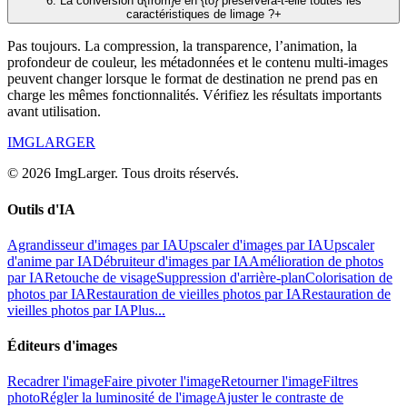
6
.
La conversion d{from}e en {to} préservera-t-elle toutes les
caractéristiques de limage ?
+
Pas toujours. La compression, la transparence, l’animation, la
profondeur de couleur, les métadonnées et le contenu multi-images
peuvent changer lorsque le format de destination ne prend pas en
charge les mêmes fonctionnalités. Vérifiez les résultats importants
avant utilisation.
IMGLARGER
© 2026 ImgLarger. Tous droits réservés.
Outils d'IA
Agrandisseur d'images par IA
Upscaler d'images par IA
Upscaler
d'anime par IA
Débruiteur d'images par IA
Amélioration de photos
par IA
Retouche de visage
Suppression d'arrière-plan
Colorisation de
photos par IA
Restauration de vieilles photos par IA
Restauration de
vieilles photos par IA
Plus...
Éditeurs d'images
Recadrer l'image
Faire pivoter l'image
Retourner l'image
Filtres
photo
Régler la luminosité de l'image
Ajuster le contraste de