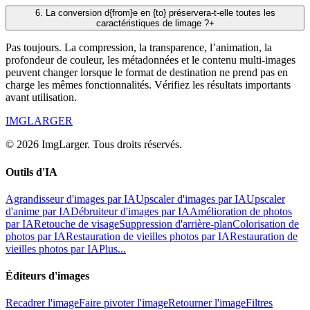
6
.
La conversion d{from}e en {to} préservera-t-elle toutes les
caractéristiques de limage ?
+
Pas toujours. La compression, la transparence, l’animation, la
profondeur de couleur, les métadonnées et le contenu multi-images
peuvent changer lorsque le format de destination ne prend pas en
charge les mêmes fonctionnalités. Vérifiez les résultats importants
avant utilisation.
IMGLARGER
© 2026 ImgLarger. Tous droits réservés.
Outils d'IA
Agrandisseur d'images par IA
Upscaler d'images par IA
Upscaler
d'anime par IA
Débruiteur d'images par IA
Amélioration de photos
par IA
Retouche de visage
Suppression d'arrière-plan
Colorisation de
photos par IA
Restauration de vieilles photos par IA
Restauration de
vieilles photos par IA
Plus...
Éditeurs d'images
Recadrer l'image
Faire pivoter l'image
Retourner l'image
Filtres