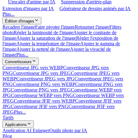
Upscaler d'anime par IA
Suppression d'arrière-plan
Extension d'images par IA
Générateur de dessins animés par IA
Plus...
Édition d'images
Recadrer l'image
Faire pivoter l'image
Retourner l'image
Filtres
photo
Régler la luminosité de l'image
Ajuster le contraste de
l'image
Ajuster la saturation de l'image
Régler l'exposition de
l'image
Ajuster la température de l'image
Ajuster le gamma de
l'image
Ajuster la netteté de l'image
Ajuster la vivacité de
l'image
Plus...
Convertisseurs
Convertisseur JPG vers WEBP
Convertisseur JPG vers
PNG
Convertisseur JPG vers JPEG
Convertisseur JPEG vers
WEBP
Convertisseur JPEG vers JPG
Convertisseur JPEG vers
PNG
Convertisseur PNG vers WEBP
Convertisseur PNG vers
JPG
Convertisseur PNG vers JPEG
Convertisseur WEBP vers
JPG
Convertisseur WEBP vers PNG
Convertisseur WEBP vers
JPEG
Convertisseur JFIF vers WEBP
Convertisseur JFIF vers
JPG
Convertisseur JFIF vers PNG
Convertisseur JFIF vers
JPEG
Plus...
Tarifs
Applications
Application AI Enlarger
Outils photo par IA
Blog