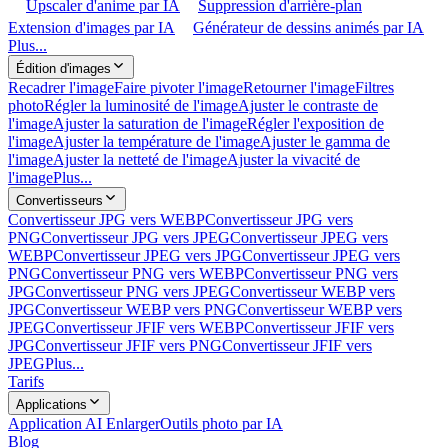
Upscaler d'anime par IA
Suppression d'arrière-plan
Extension d'images par IA
Générateur de dessins animés par IA
Plus...
Édition d'images
Recadrer l'image
Faire pivoter l'image
Retourner l'image
Filtres
photo
Régler la luminosité de l'image
Ajuster le contraste de
l'image
Ajuster la saturation de l'image
Régler l'exposition de
l'image
Ajuster la température de l'image
Ajuster le gamma de
l'image
Ajuster la netteté de l'image
Ajuster la vivacité de
l'image
Plus...
Convertisseurs
Convertisseur JPG vers WEBP
Convertisseur JPG vers
PNG
Convertisseur JPG vers JPEG
Convertisseur JPEG vers
WEBP
Convertisseur JPEG vers JPG
Convertisseur JPEG vers
PNG
Convertisseur PNG vers WEBP
Convertisseur PNG vers
JPG
Convertisseur PNG vers JPEG
Convertisseur WEBP vers
JPG
Convertisseur WEBP vers PNG
Convertisseur WEBP vers
JPEG
Convertisseur JFIF vers WEBP
Convertisseur JFIF vers
JPG
Convertisseur JFIF vers PNG
Convertisseur JFIF vers
JPEG
Plus...
Tarifs
Applications
Application AI Enlarger
Outils photo par IA
Blog