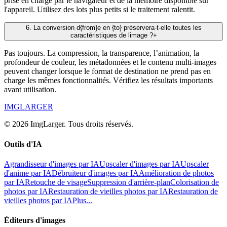
prise en charge par le navigateur et de la mémoire disponible sur
l'appareil. Utilisez des lots plus petits si le traitement ralentit.
6
.
La conversion d{from}e en {to} préservera-t-elle toutes les
caractéristiques de limage ?
+
Pas toujours. La compression, la transparence, l’animation, la
profondeur de couleur, les métadonnées et le contenu multi-images
peuvent changer lorsque le format de destination ne prend pas en
charge les mêmes fonctionnalités. Vérifiez les résultats importants
avant utilisation.
IMGLARGER
© 2026 ImgLarger. Tous droits réservés.
Outils d'IA
Agrandisseur d'images par IA
Upscaler d'images par IA
Upscaler
d'anime par IA
Débruiteur d'images par IA
Amélioration de photos
par IA
Retouche de visage
Suppression d'arrière-plan
Colorisation de
photos par IA
Restauration de vieilles photos par IA
Restauration de
vieilles photos par IA
Plus...
Éditeurs d'images