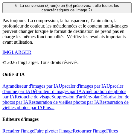
6
.
La conversion d{from}e en {to} préservera-t-elle toutes les
caractéristiques de limage ?
+
Pas toujours. La compression, la transparence, l’animation, la
profondeur de couleur, les métadonnées et le contenu multi-images
peuvent changer lorsque le format de destination ne prend pas en
charge les mêmes fonctionnalités. Vérifiez les résultats importants
avant utilisation.
IMGLARGER
© 2026 ImgLarger. Tous droits réservés.
Outils d'IA
Agrandisseur d'images par IA
Upscaler d'images par IA
Upscaler
d'anime par IA
Débruiteur d'images par IA
Amélioration de photos
par IA
Retouche de visage
Suppression d'arrière-plan
Colorisation de
photos par IA
Restauration de vieilles photos par IA
Restauration de
vieilles photos par IA
Plus...
Éditeurs d'images
Recadrer l'image
Faire pivoter l'image
Retourner l'image
Filtres