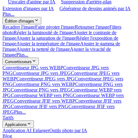
Upscaler d'anime par IA
Suppression d'arrière-plan
Extension d'images par IA
Générateur de dessins animés par IA
Plus...
Édition d'images
Recadrer l'image
Faire pivoter l'image
Retourner l'image
Filtres
photo
Régler la luminosité de l'image
Ajuster le contraste de
l'image
Ajuster la saturation de l'image
Régler l'exposition de
l'image
Ajuster la température de l'image
Ajuster le gamma de
l'image
Ajuster la netteté de l'image
Ajuster la vivacité de
l'image
Plus...
Convertisseurs
Convertisseur JPG vers WEBP
Convertisseur JPG vers
PNG
Convertisseur JPG vers JPEG
Convertisseur JPEG vers
WEBP
Convertisseur JPEG vers JPG
Convertisseur JPEG vers
PNG
Convertisseur PNG vers WEBP
Convertisseur PNG vers
JPG
Convertisseur PNG vers JPEG
Convertisseur WEBP vers
JPG
Convertisseur WEBP vers PNG
Convertisseur WEBP vers
JPEG
Convertisseur JFIF vers WEBP
Convertisseur JFIF vers
JPG
Convertisseur JFIF vers PNG
Convertisseur JFIF vers
JPEG
Plus...
Tarifs
Applications
Application AI Enlarger
Outils photo par IA
Blog