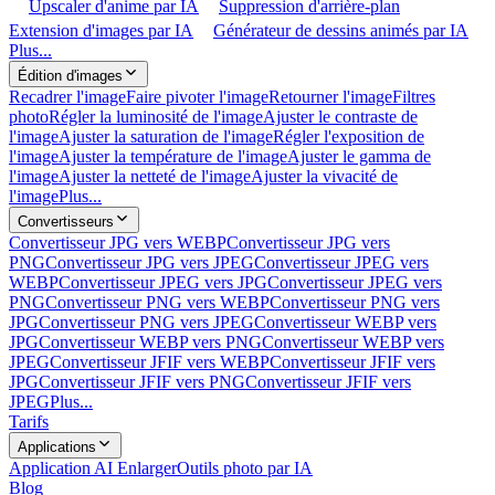
Upscaler d'anime par IA
Suppression d'arrière-plan
Extension d'images par IA
Générateur de dessins animés par IA
Plus...
Édition d'images
Recadrer l'image
Faire pivoter l'image
Retourner l'image
Filtres
photo
Régler la luminosité de l'image
Ajuster le contraste de
l'image
Ajuster la saturation de l'image
Régler l'exposition de
l'image
Ajuster la température de l'image
Ajuster le gamma de
l'image
Ajuster la netteté de l'image
Ajuster la vivacité de
l'image
Plus...
Convertisseurs
Convertisseur JPG vers WEBP
Convertisseur JPG vers
PNG
Convertisseur JPG vers JPEG
Convertisseur JPEG vers
WEBP
Convertisseur JPEG vers JPG
Convertisseur JPEG vers
PNG
Convertisseur PNG vers WEBP
Convertisseur PNG vers
JPG
Convertisseur PNG vers JPEG
Convertisseur WEBP vers
JPG
Convertisseur WEBP vers PNG
Convertisseur WEBP vers
JPEG
Convertisseur JFIF vers WEBP
Convertisseur JFIF vers
JPG
Convertisseur JFIF vers PNG
Convertisseur JFIF vers
JPEG
Plus...
Tarifs
Applications
Application AI Enlarger
Outils photo par IA
Blog