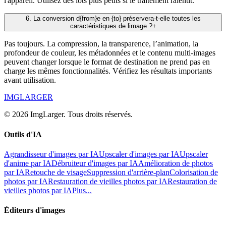
l'appareil. Utilisez des lots plus petits si le traitement ralentit.
6
.
La conversion d{from}e en {to} préservera-t-elle toutes les
caractéristiques de limage ?
+
Pas toujours. La compression, la transparence, l’animation, la
profondeur de couleur, les métadonnées et le contenu multi-images
peuvent changer lorsque le format de destination ne prend pas en
charge les mêmes fonctionnalités. Vérifiez les résultats importants
avant utilisation.
IMGLARGER
© 2026 ImgLarger. Tous droits réservés.
Outils d'IA
Agrandisseur d'images par IA
Upscaler d'images par IA
Upscaler
d'anime par IA
Débruiteur d'images par IA
Amélioration de photos
par IA
Retouche de visage
Suppression d'arrière-plan
Colorisation de
photos par IA
Restauration de vieilles photos par IA
Restauration de
vieilles photos par IA
Plus...
Éditeurs d'images