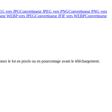
PEG vers JPG
Convertisseur JPEG vers PNG
Convertisseur PNG vers
sseur WEBP vers JPEG
Convertisseur JFIF vers WEBP
Convertisseur
ez le lot en pixels ou en pourcentage avant le téléchargement.