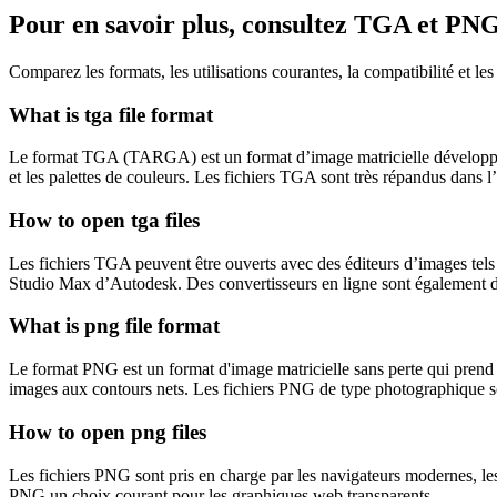
Pour en savoir plus, consultez TGA et PN
Comparez les formats, les utilisations courantes, la compatibilité et l
What is tga file format
Le format TGA (TARGA) est un format d’image matricielle développé pa
et les palettes de couleurs. Les fichiers TGA sont très répandus dans l’i
How to open tga files
Les fichiers TGA peuvent être ouverts avec des éditeurs d’images te
Studio Max d’Autodesk. Des convertisseurs en ligne sont également dis
What is png file format
Le format PNG est un format d'image matricielle sans perte qui prend en
images aux contours nets. Les fichiers PNG de type photographique 
How to open png files
Les fichiers PNG sont pris en charge par les navigateurs modernes, les 
PNG un choix courant pour les graphiques web transparents.