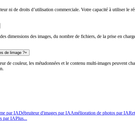
r ni de droits d’utilisation commerciale. Votre capacité à utiliser le r
des dimensions des images, du nombre de fichiers, de la prise en charge 
ues de limage ?
+
deur de couleur, les métadonnées et le contenu multi-images peuvent cha
n.
ime par IA
Débruiteur d'images par IA
Amélioration de photos par IA
Ret
os par IA
Plus...