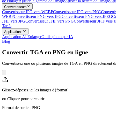
de l'image
Ajuster le gamma de l'image
Ajuster la netteté de l'image
Aju
Convertisseurs
Convertisseur JPG vers WEBP
Convertisseur JPG vers PNG
Converti
WEBP
Convertisseur PNG vers JPG
Convertisseur PNG vers JPEG
Co
JFIF vers JPG
Convertisseur JFIF vers PNG
Convertisseur JFIF vers
Tarifs
Applications
Application AI Enlarger
Outils photo par IA
Blog
Convertir TGA en PNG en ligne
Convertissez une ou plusieurs images de TGA en PNG directement dans
Glissez-déposez ici les images d{format}
ou
Cliquez pour parcourir
Format de sortie : PNG