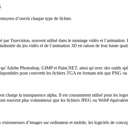
G
es moyens d’ouvrir chaque type de fichier.
r Truevision, souvent utilisé dans le montage vidéo et l’animation. Il 
ndustrie du jeu vidéo et de l’animation 3D en raison de leur haute qualité
ls qu’Adobe Photoshop, GIMP et Paint.NET, ainsi qu’avec des outils spé
ponibles pour convertir les fichiers TGA en formats tels que PNG ou JPG
 charge la transparence alpha. Il est couramment utilisé pour les logos, 
sont souvent plus volumineux que les fichiers JPEG ou WebP équivalent
visionneuses d’images sur ordinateur et mobile, les logiciels de concepti