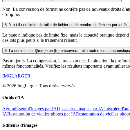
Non. La conversion de format ne confère pas de nouveaux droits d’auteu
d’origine.
5
.
Y a-t-il une limite de taille de fichier ou de nombre de fichiers par lot ?
+
La page n'indique pas de limite fixe, mais la capacité pratique dépend 
des lots plus petits si le traitement ralentit.
6
.
La conversion d{from}e en {to} préservera-t-elle toutes les caractéristiq
Pas toujours. La compression, la transparence, l’animation, la profon
mêmes fonctionnalités. Vérifiez les résultats importants avant utilisatio
IMGLARGER
© 2026 ImgLarger. Tous droits réservés.
Outils d'IA
Agrandisseur d'images par IA
Upscaler d'images par IA
Upscaler d'an
IA
Restauration de vieilles photos par IA
Restauration de vieilles phot
Éditeurs d'images