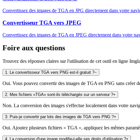
Convertissez des images de TGA en JPG directement dans votre naviga
Convertisseur TGA vers JPEG
Convertissez des images de TGA en JPEG directement dans votre navig
Foire aux questions
Trouvez des réponses claires sur l'utilisation de cet outil en ligne Imgl
1
.
Le convertisseur TGA vers PNG est-il gratuit ?
−
Oui. Vous pouvez convertir des images de TGA en PNG sans créer de co
2
.
Mes fichiers «TGA» sont-ils téléchargés sur un serveur ?
+
Non. La conversion des images s'effectue localement dans votre navigat
3
.
Puis-je convertir par lots des images de TGA vers PNG ?
+
Oui. Ajoutez plusieurs fichiers « TGA », appliquez les mêmes paramètre
4
.
La conversion d'une image modifie-t-elle ses droits d'utilisation ?
+