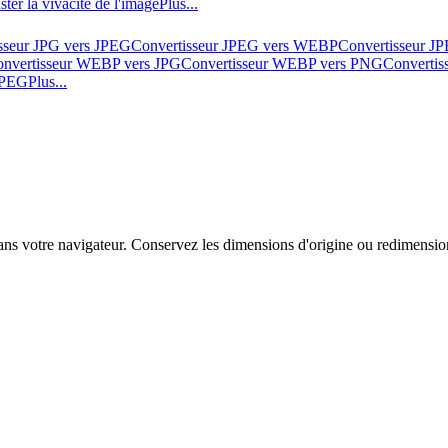
ster la vivacité de l'image
Plus...
sseur JPG vers JPEG
Convertisseur JPEG vers WEBP
Convertisseur J
nvertisseur WEBP vers JPG
Convertisseur WEBP vers PNG
Converti
 JPEG
Plus...
 votre navigateur. Conservez les dimensions d'origine ou redimensionn