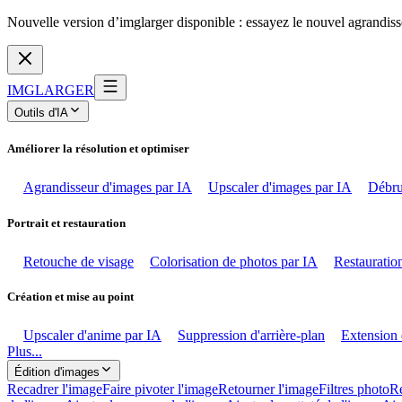
Nouvelle version d’imglarger disponible : essayez le nouvel agrandiss
IMGLARGER
Outils d'IA
Améliorer la résolution et optimiser
Agrandisseur d'images par IA
Upscaler d'images par IA
Débru
Portrait et restauration
Retouche de visage
Colorisation de photos par IA
Restauration
Création et mise au point
Upscaler d'anime par IA
Suppression d'arrière-plan
Extension 
Plus...
Édition d'images
Recadrer l'image
Faire pivoter l'image
Retourner l'image
Filtres photo
Ré