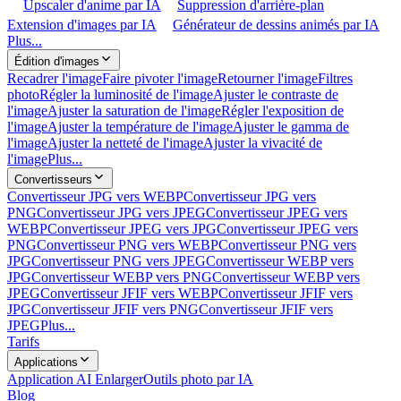
Upscaler d'anime par IA
Suppression d'arrière-plan
Extension d'images par IA
Générateur de dessins animés par IA
Plus...
Édition d'images
Recadrer l'image
Faire pivoter l'image
Retourner l'image
Filtres
photo
Régler la luminosité de l'image
Ajuster le contraste de
l'image
Ajuster la saturation de l'image
Régler l'exposition de
l'image
Ajuster la température de l'image
Ajuster le gamma de
l'image
Ajuster la netteté de l'image
Ajuster la vivacité de
l'image
Plus...
Convertisseurs
Convertisseur JPG vers WEBP
Convertisseur JPG vers
PNG
Convertisseur JPG vers JPEG
Convertisseur JPEG vers
WEBP
Convertisseur JPEG vers JPG
Convertisseur JPEG vers
PNG
Convertisseur PNG vers WEBP
Convertisseur PNG vers
JPG
Convertisseur PNG vers JPEG
Convertisseur WEBP vers
JPG
Convertisseur WEBP vers PNG
Convertisseur WEBP vers
JPEG
Convertisseur JFIF vers WEBP
Convertisseur JFIF vers
JPG
Convertisseur JFIF vers PNG
Convertisseur JFIF vers
JPEG
Plus...
Tarifs
Applications
Application AI Enlarger
Outils photo par IA
Blog