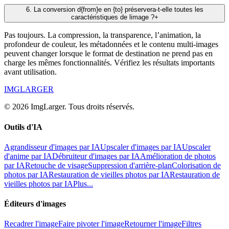
6
.
La conversion d{from}e en {to} préservera-t-elle toutes les
caractéristiques de limage ?
+
Pas toujours. La compression, la transparence, l’animation, la
profondeur de couleur, les métadonnées et le contenu multi-images
peuvent changer lorsque le format de destination ne prend pas en
charge les mêmes fonctionnalités. Vérifiez les résultats importants
avant utilisation.
IMGLARGER
© 2026 ImgLarger. Tous droits réservés.
Outils d'IA
Agrandisseur d'images par IA
Upscaler d'images par IA
Upscaler
d'anime par IA
Débruiteur d'images par IA
Amélioration de photos
par IA
Retouche de visage
Suppression d'arrière-plan
Colorisation de
photos par IA
Restauration de vieilles photos par IA
Restauration de
vieilles photos par IA
Plus...
Éditeurs d'images
Recadrer l'image
Faire pivoter l'image
Retourner l'image
Filtres