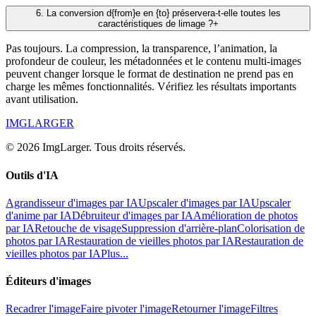
6
.
La conversion d{from}e en {to} préservera-t-elle toutes les
caractéristiques de limage ?
+
Pas toujours. La compression, la transparence, l’animation, la
profondeur de couleur, les métadonnées et le contenu multi-images
peuvent changer lorsque le format de destination ne prend pas en
charge les mêmes fonctionnalités. Vérifiez les résultats importants
avant utilisation.
IMGLARGER
© 2026 ImgLarger. Tous droits réservés.
Outils d'IA
Agrandisseur d'images par IA
Upscaler d'images par IA
Upscaler
d'anime par IA
Débruiteur d'images par IA
Amélioration de photos
par IA
Retouche de visage
Suppression d'arrière-plan
Colorisation de
photos par IA
Restauration de vieilles photos par IA
Restauration de
vieilles photos par IA
Plus...
Éditeurs d'images
Recadrer l'image
Faire pivoter l'image
Retourner l'image
Filtres