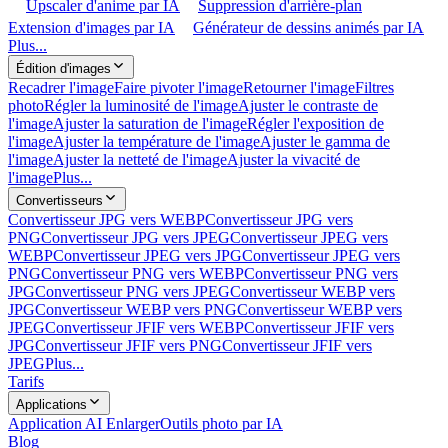
Upscaler d'anime par IA
Suppression d'arrière-plan
Extension d'images par IA
Générateur de dessins animés par IA
Plus...
Édition d'images
Recadrer l'image
Faire pivoter l'image
Retourner l'image
Filtres
photo
Régler la luminosité de l'image
Ajuster le contraste de
l'image
Ajuster la saturation de l'image
Régler l'exposition de
l'image
Ajuster la température de l'image
Ajuster le gamma de
l'image
Ajuster la netteté de l'image
Ajuster la vivacité de
l'image
Plus...
Convertisseurs
Convertisseur JPG vers WEBP
Convertisseur JPG vers
PNG
Convertisseur JPG vers JPEG
Convertisseur JPEG vers
WEBP
Convertisseur JPEG vers JPG
Convertisseur JPEG vers
PNG
Convertisseur PNG vers WEBP
Convertisseur PNG vers
JPG
Convertisseur PNG vers JPEG
Convertisseur WEBP vers
JPG
Convertisseur WEBP vers PNG
Convertisseur WEBP vers
JPEG
Convertisseur JFIF vers WEBP
Convertisseur JFIF vers
JPG
Convertisseur JFIF vers PNG
Convertisseur JFIF vers
JPEG
Plus...
Tarifs
Applications
Application AI Enlarger
Outils photo par IA
Blog