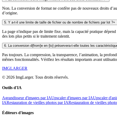
Non. La conversion de format ne confère pas de nouveaux droits d’auteu
d’origine.
5
.
Y a-t-il une limite de taille de fichier ou de nombre de fichiers par lot ?
+
La page n'indique pas de limite fixe, mais la capacité pratique dépend 
des lots plus petits si le traitement ralentit.
6
.
La conversion d{from}e en {to} préservera-t-elle toutes les caractéristiq
Pas toujours. La compression, la transparence, l’animation, la profon
mêmes fonctionnalités. Vérifiez les résultats importants avant utilisatio
IMGLARGER
© 2026 ImgLarger. Tous droits réservés.
Outils d'IA
Agrandisseur d'images par IA
Upscaler d'images par IA
Upscaler d'an
IA
Restauration de vieilles photos par IA
Restauration de vieilles phot
Éditeurs d'images