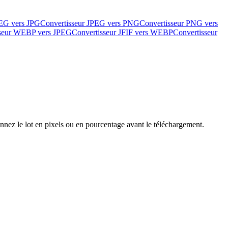
PEG vers JPG
Convertisseur JPEG vers PNG
Convertisseur PNG vers
sseur WEBP vers JPEG
Convertisseur JFIF vers WEBP
Convertisseur
ez le lot en pixels ou en pourcentage avant le téléchargement.