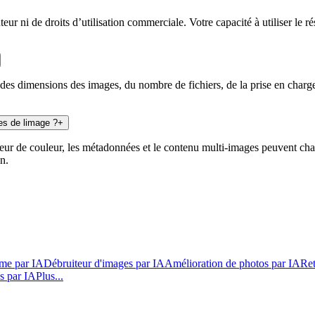
r ni de droits d’utilisation commerciale. Votre capacité à utiliser le r
des dimensions des images, du nombre de fichiers, de la prise en charge 
ues de limage ?
+
deur de couleur, les métadonnées et le contenu multi-images peuvent cha
n.
ime par IA
Débruiteur d'images par IA
Amélioration de photos par IA
Ret
os par IA
Plus...