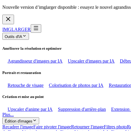
Nouvelle version d’imglarger disponible : essayez le nouvel agrandiss
IMGLARGER
Outils d'IA
Améliorer la résolution et optimiser
Agrandisseur d'images par IA
Upscaler d'images par IA
Débru
Portrait et restauration
Retouche de visage
Colorisation de photos par IA
Restauration
Création et mise au point
Upscaler d'anime par IA
Suppression d'arrière-plan
Extension 
Plus...
Édition d'images
Recadrer l'image
Faire pivoter l'image
Retourner l'image
Filtres photo
Ré