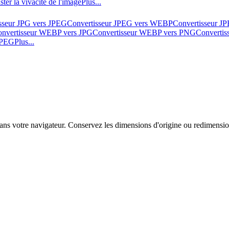
ster la vivacité de l'image
Plus...
sseur JPG vers JPEG
Convertisseur JPEG vers WEBP
Convertisseur J
nvertisseur WEBP vers JPG
Convertisseur WEBP vers PNG
Converti
 JPEG
Plus...
 votre navigateur. Conservez les dimensions d'origine ou redimensionn