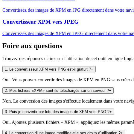
Convertissez des images de XPM en JPG directement dans votre naviga
Convertisseur XPM vers JPEG
Convertissez des images de XPM en JPEG directement dans votre navig
Foire aux questions
Trouvez des réponses claires sur l'utilisation de cet outil en ligne Imgl
1
.
Le convertisseur XPM vers PNG est-il gratuit ?
−
Oui. Vous pouvez convertir des images de XPM en PNG sans créer de co
2
.
Mes fichiers «XPM» sont-ils téléchargés sur un serveur ?
+
Non. La conversion des images s'effectue localement dans votre navigat
3
.
Puis-je convertir par lots des images de XPM vers PNG ?
+
Oui. Ajoutez plusieurs fichiers « XPM », appliquez les mêmes paramètre
4
.
La conversion d'une image modifie-t-elle ses droits d'utilisation ?
+