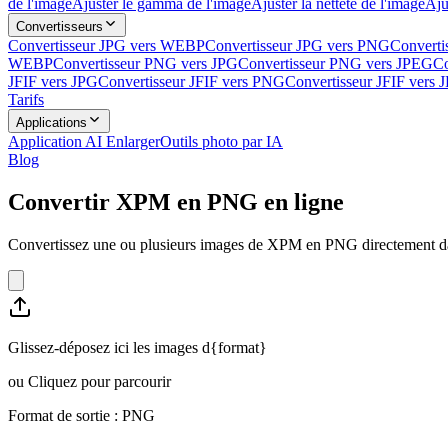
de l'image
Ajuster le gamma de l'image
Ajuster la netteté de l'image
Aju
Convertisseurs
Convertisseur JPG vers WEBP
Convertisseur JPG vers PNG
Converti
WEBP
Convertisseur PNG vers JPG
Convertisseur PNG vers JPEG
Co
JFIF vers JPG
Convertisseur JFIF vers PNG
Convertisseur JFIF vers
Tarifs
Applications
Application AI Enlarger
Outils photo par IA
Blog
Convertir XPM en PNG en ligne
Convertissez une ou plusieurs images de XPM en PNG directement dans
Glissez-déposez ici les images d{format}
ou
Cliquez pour parcourir
Format de sortie : PNG