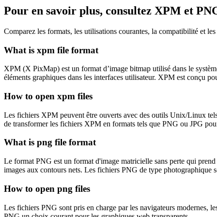
Pour en savoir plus, consultez XPM et PN
Comparez les formats, les utilisations courantes, la compatibilité et l
What is xpm file format
XPM (X PixMap) est un format d’image bitmap utilisé dans le système X 
éléments graphiques dans les interfaces utilisateur. XPM est conçu pou
How to open xpm files
Les fichiers XPM peuvent être ouverts avec des outils Unix/Linux te
de transformer les fichiers XPM en formats tels que PNG ou JPG pou
What is png file format
Le format PNG est un format d'image matricielle sans perte qui prend en
images aux contours nets. Les fichiers PNG de type photographique 
How to open png files
Les fichiers PNG sont pris en charge par les navigateurs modernes, les 
PNG un choix courant pour les graphiques web transparents.