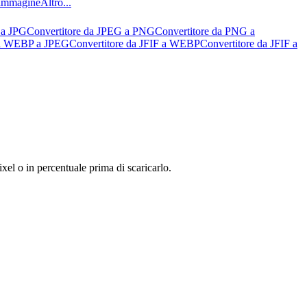
l’immagine
Altro...
 a JPG
Convertitore da JPEG a PNG
Convertitore da PNG a
da WEBP a JPEG
Convertitore da JFIF a WEBP
Convertitore da JFIF a
el o in percentuale prima di scaricarlo.