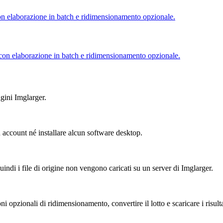
n elaborazione in batch e ridimensionamento opzionale.
con elaborazione in batch e ridimensionamento opzionale.
agini Imglarger.
account né installare alcun software desktop.
ndi i file di origine non vengono caricati su un server di Imglarger.
i opzionali di ridimensionamento, convertire il lotto e scaricare i risulta