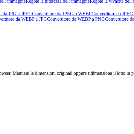
dell’immagine
Regola la nitidezza dell’immagine
Regola la vivacità del
re da JPG a JPEG
Convertitore da JPEG a WEBP
Convertitore da JPEG
ertitore da WEBP a JPG
Convertitore da WEBP a PNG
Convertitore 
r. Mantieni le dimensioni originali oppure ridimensiona il lotto in pix