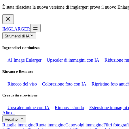
È stata rilasciata la nuova versione di imglarger: prova il nuovo Enlar
IMGLARGER
Strumenti di IA
Ingrandisci e ottimizza
AI Image Enlarger
Upscaler di immagini con IA
Riduzione ru
Ritratto e Restauro
Ritocco del viso
Colorazione foto con IA
Ripristino foto anti
Creatività e revisione
Upscaler anime con IA
Rimuovi sfondo
Estensione immagini 
Altro...
Redattori
Ritaglia immagine
Ruota immagine
Capovolgi immagine
Filtri fotografi