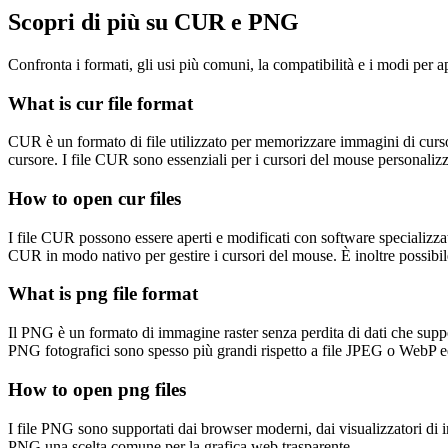
Scopri di più su CUR e PNG
Confronta i formati, gli usi più comuni, la compatibilità e i modi per apr
What is cur file format
CUR è un formato di file utilizzato per memorizzare immagini di cursor
cursore. I file CUR sono essenziali per i cursori del mouse personalizzat
How to open cur files
I file CUR possono essere aperti e modificati con software specializz
CUR in modo nativo per gestire i cursori del mouse. È inoltre possibil
What is png file format
Il PNG è un formato di immagine raster senza perdita di dati che suppor
PNG fotografici sono spesso più grandi rispetto a file JPEG o WebP e
How to open png files
I file PNG sono supportati dai browser moderni, dai visualizzatori di i
PNG una scelta comune per la grafica web trasparente.