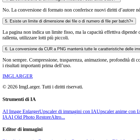
No. La conversione di formato non conferisce nuovi diritti d’autore né d
5
.
Esiste un limite di dimensione dei file o di numero di file per batch?
+
La pagina non indica un limite fisso, ma la capacità effettiva dipende 
rallenta, utilizzare lotti più piccoli.
6
.
La conversione da CUR a PNG manterrà tutte le caratteristiche delle i
Non sempre. Compressione, trasparenza, animazione, profondità di color
i risultati importanti prima dell’uso.
IMGLARGER
© 2026 ImgLarger. Tutti i diritti riservati.
Strumenti di IA
AI Image Enlarger
Upscaler di immagini con IA
Upscaler anime con 
IA
AI Old Photo Restore
Altro...
Editor di immagini