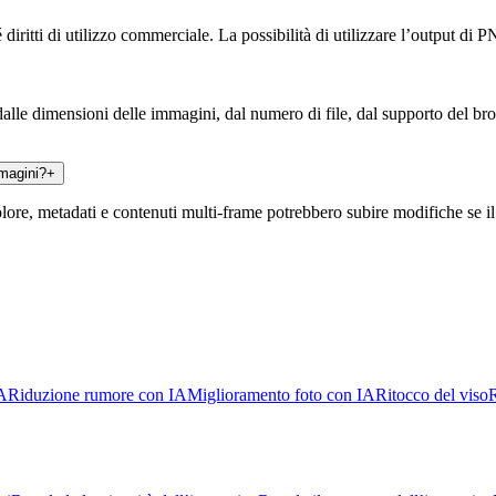
iritti di utilizzo commerciale. La possibilità di utilizzare l’output di P
dalle dimensioni delle immagini, dal numero di file, dal supporto del br
mmagini?
+
e, metadati e contenuti multi-frame potrebbero subire modifiche se il f
IA
Riduzione rumore con IA
Miglioramento foto con IA
Ritocco del viso