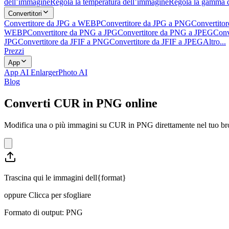
dell’immagine
Regola la temperatura dell’immagine
Regola la gamma 
Convertitori
Convertitore da JPG a WEBP
Convertitore da JPG a PNG
Convertito
WEBP
Convertitore da PNG a JPG
Convertitore da PNG a JPEG
Conv
JPG
Convertitore da JFIF a PNG
Convertitore da JFIF a JPEG
Altro...
Prezzi
App
App AI Enlarger
Photo AI
Blog
Converti CUR in PNG online
Modifica una o più immagini su CUR in PNG direttamente nel tuo browse
Trascina qui le immagini dell{format}
oppure
Clicca per sfogliare
Formato di output: PNG