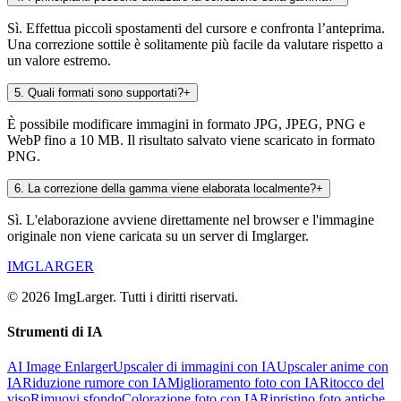
Sì. Effettua piccoli spostamenti del cursore e confronta l’anteprima.
Una correzione sottile è solitamente più facile da valutare rispetto a
un valore estremo.
5
.
Quali formati sono supportati?
+
È possibile modificare immagini in formato JPG, JPEG, PNG e
WebP fino a 10 MB. Il risultato salvato viene scaricato in formato
PNG.
6
.
La correzione della gamma viene elaborata localmente?
+
Sì. L'elaborazione avviene direttamente nel browser e l'immagine
originale non viene caricata su un server di Imglarger.
IMGLARGER
© 2026 ImgLarger. Tutti i diritti riservati.
Strumenti di IA
AI Image Enlarger
Upscaler di immagini con IA
Upscaler anime con
IA
Riduzione rumore con IA
Miglioramento foto con IA
Ritocco del
viso
Rimuovi sfondo
Colorazione foto con IA
Ripristino foto antiche