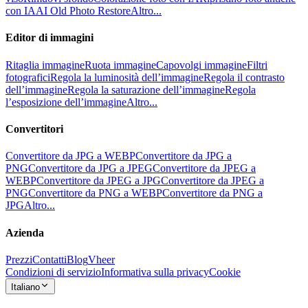
con IA
AI Old Photo Restore
Altro...
Editor di immagini
Ritaglia immagine
Ruota immagine
Capovolgi immagine
Filtri
fotografici
Regola la luminosità dell’immagine
Regola il contrasto
dell’immagine
Regola la saturazione dell’immagine
Regola
l’esposizione dell’immagine
Altro...
Convertitori
Convertitore da JPG a WEBP
Convertitore da JPG a
PNG
Convertitore da JPG a JPEG
Convertitore da JPEG a
WEBP
Convertitore da JPEG a JPG
Convertitore da JPEG a
PNG
Convertitore da PNG a WEBP
Convertitore da PNG a
JPG
Altro...
Azienda
Prezzi
Contatti
Blog
Vheer
Condizioni di servizio
Informativa sulla privacy
Cookie
Italiano