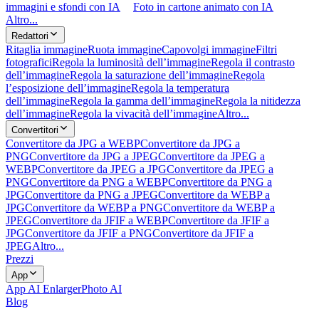
immagini e sfondi con IA
Foto in cartone animato con IA
Altro...
Redattori
Ritaglia immagine
Ruota immagine
Capovolgi immagine
Filtri
fotografici
Regola la luminosità dell’immagine
Regola il contrasto
dell’immagine
Regola la saturazione dell’immagine
Regola
l’esposizione dell’immagine
Regola la temperatura
dell’immagine
Regola la gamma dell’immagine
Regola la nitidezza
dell’immagine
Regola la vivacità dell’immagine
Altro...
Convertitori
Convertitore da JPG a WEBP
Convertitore da JPG a
PNG
Convertitore da JPG a JPEG
Convertitore da JPEG a
WEBP
Convertitore da JPEG a JPG
Convertitore da JPEG a
PNG
Convertitore da PNG a WEBP
Convertitore da PNG a
JPG
Convertitore da PNG a JPEG
Convertitore da WEBP a
JPG
Convertitore da WEBP a PNG
Convertitore da WEBP a
JPEG
Convertitore da JFIF a WEBP
Convertitore da JFIF a
JPG
Convertitore da JFIF a PNG
Convertitore da JFIF a
JPEG
Altro...
Prezzi
App
App AI Enlarger
Photo AI
Blog