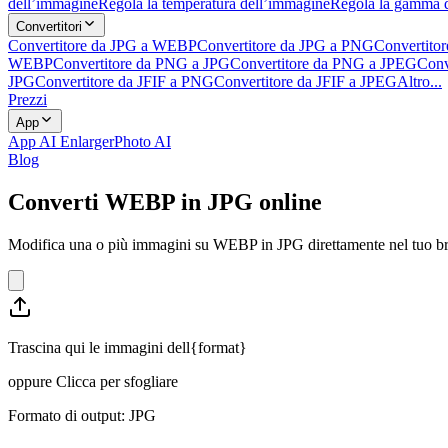
dell’immagine
Regola la temperatura dell’immagine
Regola la gamma 
Convertitori
Convertitore da JPG a WEBP
Convertitore da JPG a PNG
Convertito
WEBP
Convertitore da PNG a JPG
Convertitore da PNG a JPEG
Conv
JPG
Convertitore da JFIF a PNG
Convertitore da JFIF a JPEG
Altro...
Prezzi
App
App AI Enlarger
Photo AI
Blog
Converti WEBP in JPG online
Modifica una o più immagini su WEBP in JPG direttamente nel tuo brows
Trascina qui le immagini dell{format}
oppure
Clicca per sfogliare
Formato di output: JPG