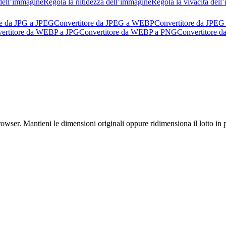
dell’immagine
Regola la nitidezza dell’immagine
Regola la vivacità del
re da JPG a JPEG
Convertitore da JPEG a WEBP
Convertitore da JPEG
ertitore da WEBP a JPG
Convertitore da WEBP a PNG
Convertitore 
er. Mantieni le dimensioni originali oppure ridimensiona il lotto in pi