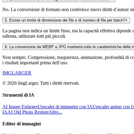
No. La conversione di formato non conferisce nuovi diritti d’autore né d
5
.
Esiste un limite di dimensione dei file o di numero di file per batch?
+
La pagina non indica un limite fisso, ma la capacità effettiva dipende 
rallenta, utilizzare lotti più piccoli.
6
.
La conversione da WEBP a JPG manterrà tutte le caratteristiche delle 
Non sempre. Compressione, trasparenza, animazione, profondità di color
i risultati importanti prima dell’uso.
IMGLARGER
© 2026 ImgLarger. Tutti i diritti riservati.
Strumenti di IA
AI Image Enlarger
Upscaler di immagini con IA
Upscaler anime con 
IA
AI Old Photo Restore
Altro...
Editor di immagini