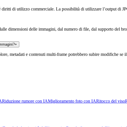
iritti di utilizzo commerciale. La possibilità di utilizzare l’output di JP
dalle dimensioni delle immagini, dal numero di file, dal supporto del br
immagini?
+
e, metadati e contenuti multi-frame potrebbero subire modifiche se il f
IA
Riduzione rumore con IA
Miglioramento foto con IA
Ritocco del viso