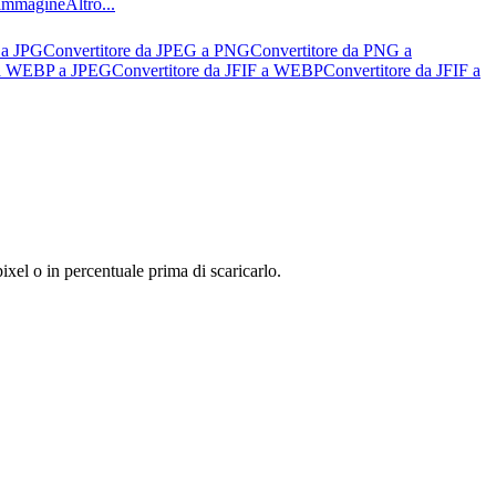
l’immagine
Altro...
 a JPG
Convertitore da JPEG a PNG
Convertitore da PNG a
da WEBP a JPEG
Convertitore da JFIF a WEBP
Convertitore da JFIF a
xel o in percentuale prima di scaricarlo.