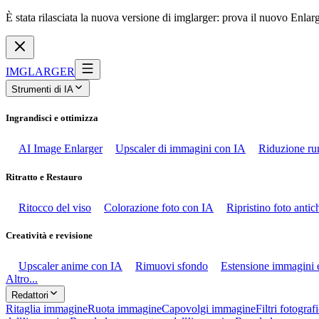
È stata rilasciata la nuova versione di imglarger: prova il nuovo Enlar
IMGLARGER
Strumenti di IA
Ingrandisci e ottimizza
AI Image Enlarger
Upscaler di immagini con IA
Riduzione ru
Ritratto e Restauro
Ritocco del viso
Colorazione foto con IA
Ripristino foto anti
Creatività e revisione
Upscaler anime con IA
Rimuovi sfondo
Estensione immagini 
Altro...
Redattori
Ritaglia immagine
Ruota immagine
Capovolgi immagine
Filtri fotografi