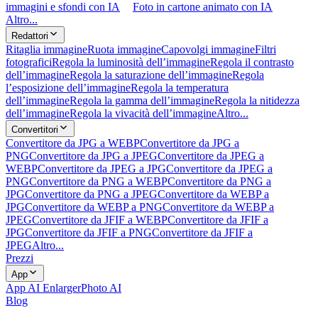
immagini e sfondi con IA
Foto in cartone animato con IA
Altro...
Redattori
Ritaglia immagine
Ruota immagine
Capovolgi immagine
Filtri
fotografici
Regola la luminosità dell’immagine
Regola il contrasto
dell’immagine
Regola la saturazione dell’immagine
Regola
l’esposizione dell’immagine
Regola la temperatura
dell’immagine
Regola la gamma dell’immagine
Regola la nitidezza
dell’immagine
Regola la vivacità dell’immagine
Altro...
Convertitori
Convertitore da JPG a WEBP
Convertitore da JPG a
PNG
Convertitore da JPG a JPEG
Convertitore da JPEG a
WEBP
Convertitore da JPEG a JPG
Convertitore da JPEG a
PNG
Convertitore da PNG a WEBP
Convertitore da PNG a
JPG
Convertitore da PNG a JPEG
Convertitore da WEBP a
JPG
Convertitore da WEBP a PNG
Convertitore da WEBP a
JPEG
Convertitore da JFIF a WEBP
Convertitore da JFIF a
JPG
Convertitore da JFIF a PNG
Convertitore da JFIF a
JPEG
Altro...
Prezzi
App
App AI Enlarger
Photo AI
Blog