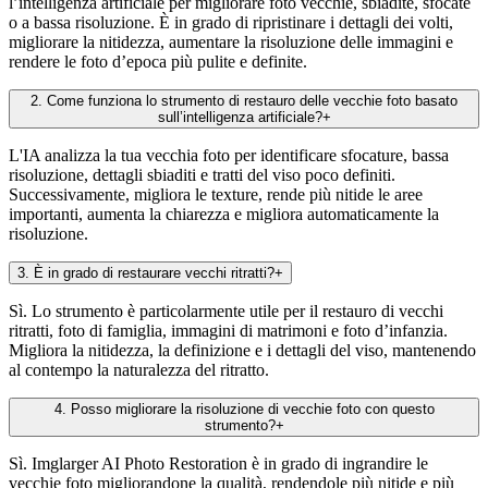
l’intelligenza artificiale per migliorare foto vecchie, sbiadite, sfocate
o a bassa risoluzione. È in grado di ripristinare i dettagli dei volti,
migliorare la nitidezza, aumentare la risoluzione delle immagini e
rendere le foto d’epoca più pulite e definite.
2
.
Come funziona lo strumento di restauro delle vecchie foto basato
sull’intelligenza artificiale?
+
L'IA analizza la tua vecchia foto per identificare sfocature, bassa
risoluzione, dettagli sbiaditi e tratti del viso poco definiti.
Successivamente, migliora le texture, rende più nitide le aree
importanti, aumenta la chiarezza e migliora automaticamente la
risoluzione.
3
.
È in grado di restaurare vecchi ritratti?
+
Sì. Lo strumento è particolarmente utile per il restauro di vecchi
ritratti, foto di famiglia, immagini di matrimoni e foto d’infanzia.
Migliora la nitidezza, la definizione e i dettagli del viso, mantenendo
al contempo la naturalezza del ritratto.
4
.
Posso migliorare la risoluzione di vecchie foto con questo
strumento?
+
Sì. Imglarger AI Photo Restoration è in grado di ingrandire le
vecchie foto migliorandone la qualità, rendendole più nitide e più