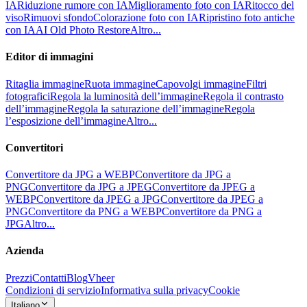
IA
Riduzione rumore con IA
Miglioramento foto con IA
Ritocco del
viso
Rimuovi sfondo
Colorazione foto con IA
Ripristino foto antiche
con IA
AI Old Photo Restore
Altro...
Editor di immagini
Ritaglia immagine
Ruota immagine
Capovolgi immagine
Filtri
fotografici
Regola la luminosità dell’immagine
Regola il contrasto
dell’immagine
Regola la saturazione dell’immagine
Regola
l’esposizione dell’immagine
Altro...
Convertitori
Convertitore da JPG a WEBP
Convertitore da JPG a
PNG
Convertitore da JPG a JPEG
Convertitore da JPEG a
WEBP
Convertitore da JPEG a JPG
Convertitore da JPEG a
PNG
Convertitore da PNG a WEBP
Convertitore da PNG a
JPG
Altro...
Azienda
Prezzi
Contatti
Blog
Vheer
Condizioni di servizio
Informativa sulla privacy
Cookie
Italiano