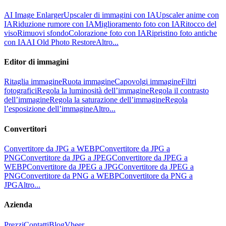
AI Image Enlarger
Upscaler di immagini con IA
Upscaler anime con
IA
Riduzione rumore con IA
Miglioramento foto con IA
Ritocco del
viso
Rimuovi sfondo
Colorazione foto con IA
Ripristino foto antiche
con IA
AI Old Photo Restore
Altro...
Editor di immagini
Ritaglia immagine
Ruota immagine
Capovolgi immagine
Filtri
fotografici
Regola la luminosità dell’immagine
Regola il contrasto
dell’immagine
Regola la saturazione dell’immagine
Regola
l’esposizione dell’immagine
Altro...
Convertitori
Convertitore da JPG a WEBP
Convertitore da JPG a
PNG
Convertitore da JPG a JPEG
Convertitore da JPEG a
WEBP
Convertitore da JPEG a JPG
Convertitore da JPEG a
PNG
Convertitore da PNG a WEBP
Convertitore da PNG a
JPG
Altro...
Azienda
Prezzi
Contatti
Blog
Vheer