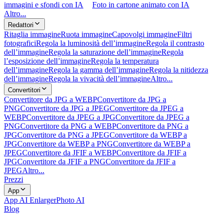
immagini e sfondi con IA
Foto in cartone animato con IA
Altro...
Redattori
Ritaglia immagine
Ruota immagine
Capovolgi immagine
Filtri
fotografici
Regola la luminosità dell’immagine
Regola il contrasto
dell’immagine
Regola la saturazione dell’immagine
Regola
l’esposizione dell’immagine
Regola la temperatura
dell’immagine
Regola la gamma dell’immagine
Regola la nitidezza
dell’immagine
Regola la vivacità dell’immagine
Altro...
Convertitori
Convertitore da JPG a WEBP
Convertitore da JPG a
PNG
Convertitore da JPG a JPEG
Convertitore da JPEG a
WEBP
Convertitore da JPEG a JPG
Convertitore da JPEG a
PNG
Convertitore da PNG a WEBP
Convertitore da PNG a
JPG
Convertitore da PNG a JPEG
Convertitore da WEBP a
JPG
Convertitore da WEBP a PNG
Convertitore da WEBP a
JPEG
Convertitore da JFIF a WEBP
Convertitore da JFIF a
JPG
Convertitore da JFIF a PNG
Convertitore da JFIF a
JPEG
Altro...
Prezzi
App
App AI Enlarger
Photo AI
Blog