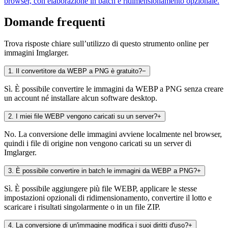
browser, con elaborazione in batch e ridimensionamento opzionale.
Domande frequenti
Trova risposte chiare sull’utilizzo di questo strumento online per
immagini Imglarger.
1
.
Il convertitore da WEBP a PNG è gratuito?
−
Sì. È possibile convertire le immagini da WEBP a PNG senza creare
un account né installare alcun software desktop.
2
.
I miei file WEBP vengono caricati su un server?
+
No. La conversione delle immagini avviene localmente nel browser,
quindi i file di origine non vengono caricati su un server di
Imglarger.
3
.
È possibile convertire in batch le immagini da WEBP a PNG?
+
Sì. È possibile aggiungere più file WEBP, applicare le stesse
impostazioni opzionali di ridimensionamento, convertire il lotto e
scaricare i risultati singolarmente o in un file ZIP.
4
.
La conversione di un'immagine modifica i suoi diritti d'uso?
+