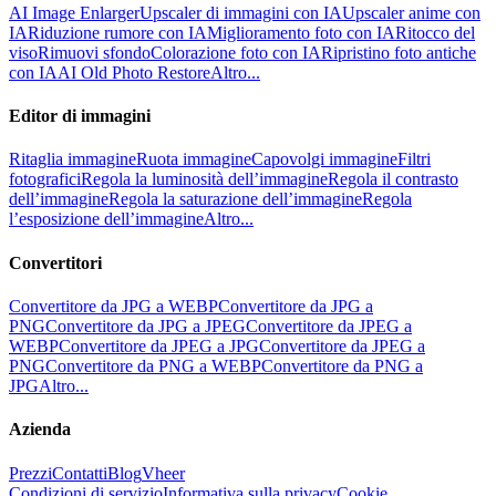
AI Image Enlarger
Upscaler di immagini con IA
Upscaler anime con
IA
Riduzione rumore con IA
Miglioramento foto con IA
Ritocco del
viso
Rimuovi sfondo
Colorazione foto con IA
Ripristino foto antiche
con IA
AI Old Photo Restore
Altro...
Editor di immagini
Ritaglia immagine
Ruota immagine
Capovolgi immagine
Filtri
fotografici
Regola la luminosità dell’immagine
Regola il contrasto
dell’immagine
Regola la saturazione dell’immagine
Regola
l’esposizione dell’immagine
Altro...
Convertitori
Convertitore da JPG a WEBP
Convertitore da JPG a
PNG
Convertitore da JPG a JPEG
Convertitore da JPEG a
WEBP
Convertitore da JPEG a JPG
Convertitore da JPEG a
PNG
Convertitore da PNG a WEBP
Convertitore da PNG a
JPG
Altro...
Azienda
Prezzi
Contatti
Blog
Vheer
Condizioni di servizio
Informativa sulla privacy
Cookie