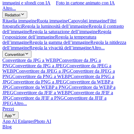
immagini e sfondi con IA
Foto in cartone animato con IA
Altro...
Redattori
Ritaglia immagine
Ruota immagine
Capovolgi immagine
Filtri
fotografici
Regola la luminosità dell’immagine
Regola il contrasto
dell’immagine
Regola la saturazione dell’immagine
Regola
l’esposizione dell’immagine
Regola la temperatura
dell’immagine
Regola la gamma dell’immagine
Regola la nitidezza
dell’immagine
Regola la vivacità dell’immagine
Altro...
Convertitori
Convertitore da JPG a WEBP
Convertitore da JPG a
PNG
Convertitore da JPG a JPEG
Convertitore da JPEG a
WEBP
Convertitore da JPEG a JPG
Convertitore da JPEG a
PNG
Convertitore da PNG a WEBP
Convertitore da PNG a
JPG
Convertitore da PNG a JPEG
Convertitore da WEBP a
JPG
Convertitore da WEBP a PNG
Convertitore da WEBP a
JPEG
Convertitore da JFIF a WEBP
Convertitore da JFIF a
JPG
Convertitore da JFIF a PNG
Convertitore da JFIF a
JPEG
Altro...
Prezzi
App
App AI Enlarger
Photo AI
Blog